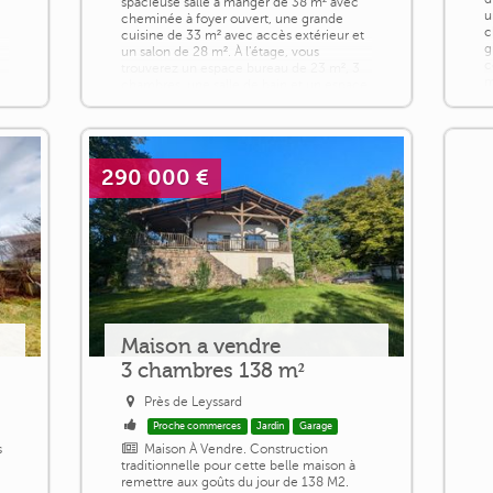
spacieuse salle à manger de 38 m² avec
u
cheminée à foyer ouvert, une grande
c
cuisine de 33 m² avec accès extérieur et
g
un salon de 28 m². À l'étage, vous
c
trouverez un espace bureau de 23 m², 3
m
à
chambres, une salle de bain et un espace
o
couvert pouvant être aménagé en pièce
[...]
290 000 €
Maison a vendre
3 chambres 138 m²
Près de Leyssard
Proche commerces
Jardin
Garage
s
Maison À Vendre. Construction
traditionnelle pour cette belle maison à
remettre aux goûts du jour de 138 M2.