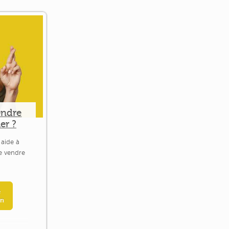
endre
er ?
 aide à
le vendre
e
en