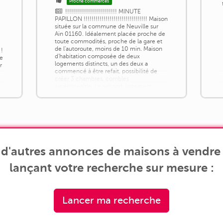
Proche commerces
!!!!!!!!!!!!!!!!!!!!!!!!!! MINUTE
PAPILLON !!!!!!!!!!!!!!!!!!!!!!!!!!!!!!!! Maison
située sur la commune de Neuville sur
Ain 01160. Idéalement placée proche de
toute commodités, proche de la gare et
de l'autoroute, moins de 10 min. Maison
 !
d'habitation composée de deux
te
logements distincts, un des deux a
r
commencé à être refait, possibilité de
créer 3 chambres, combles
aménageable. Le second, logement,
belle pièce de vie [...]
d'autres annonces de maisons à vendre 
lançant votre recherche sur mesure :
Lancer ma recherche