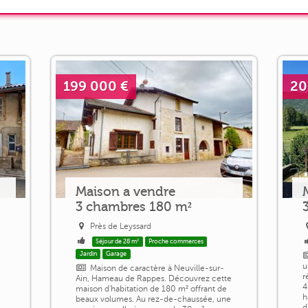
199 000 €
20
Maison a vendre
3 chambres 180 m²
Près de Leyssard
Séjour de 28 m²
Proche commerces
Jardin
Garage
u
Maison de caractère à Neuville-sur-
r
Ain, Hameau de Rappes. Découvrez cette
4
maison d'habitation de 180 m² offrant de
h
beaux volumes. Au rez-de-chaussée, une
d