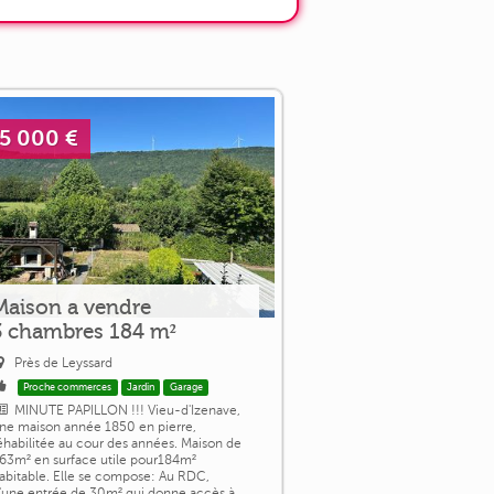
5 000 €
Maison a vendre
3 chambres 184 m²
Près de Leyssard
Proche commerces
Jardin
Garage
MINUTE PAPILLON !!! Vieu-d'Izenave,
ne maison année 1850 en pierre,
éhabilitée au cour des années. Maison de
63m² en surface utile pour184m²
abitable. Elle se compose: Au RDC,
'une entrée de 30m² qui donne accès à