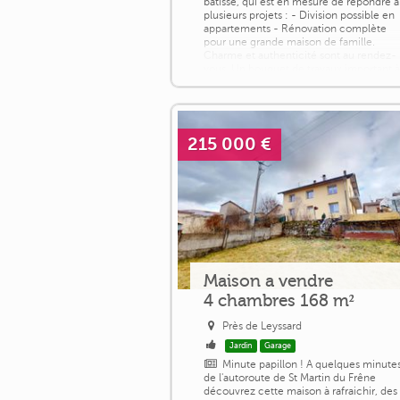
bâtisse, qui est en mesure de répondre à
plusieurs projets : - Division possible en
appartements - Rénovation complète
pour une grande maison de famille.
Charme et authenticité sont au rendez-
vous. Un bouquet de travaux important 
prévoir mais un investissement rentable
pour [...]
215 000 €
Maison a vendre
4 chambres 168 m²
Près de Leyssard
Jardin
Garage
Minute papillon ! A quelques minute
de l'autoroute de St Martin du Frêne
découvrez cette maison à rafraichir, des