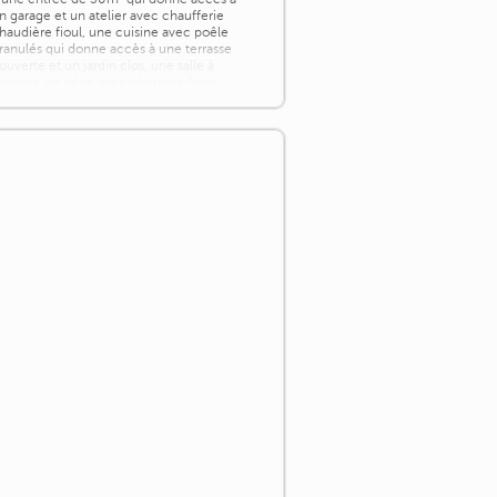
n garage et un atelier avec chaufferie
haudière fioul, une cuisine avec poêle
ranulés qui donne accès à une terrasse
ouverte et un jardin clos, une salle à
anger, un salon avec cheminé foyer
uvert, [...]