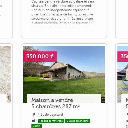
Cachée dans la verdure au calme et sans
us
vis à vis. En plain- pied, elle comprend:
,
une cuisine indépendante équipée, 3
;
chambres, une salle de bains, bureau, le
séjour/salon avec cheminée (insert) son
plafond cathédral et sa belle terrasse lui
donne un joli cachet. La partie semi-
enterrée. comprend: une belle cave [...]
350 000 €
35
Maison a vendre
5 chambres 287 m²
Près de Leyssard
Proche commerces
Cuisine américaine
Jardin