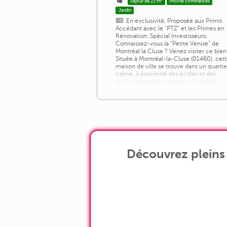
Séjour de 23 m²
Proche commerces
Jardin
En exclusivité, Proposée aux Primo
Accédant avec le "PTZ" et les Primes en
Rénovation, Spécial Investisseurs,
Connaissez-vous la "Petite Venise" de
Montréal la Cluse ? Venez visiter ce bien
Située à Montréal-la-Cluse (01460), cet
maison de ville se trouve dans un quartie
calme, à proximité des écoles et des
accès autoroutiers menant à Genève,
Lyon, et Paris. Idéalement positionnée,
elle bénéficie de la proximité de [...]
Découvrez pleins 