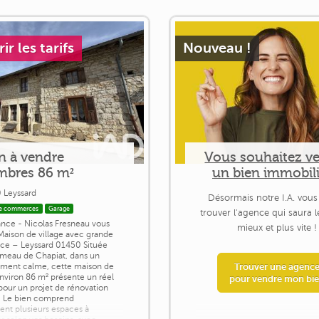
r les tarifs
Nouveau !
n à vendre
Vous souhaitez v
mbres 86 m²
un bien immobili
 Leyssard
Désormais notre I.A. vous
e commerces
Garage
trouver l'agence qui saura 
ance - Nicolas Fresneau vous
mieux et plus vite !
Maison de village avec grande
e – Leyssard 01450 Située
ameau de Chapiat, dans un
ment calme, cette maison de
Trouver une agenc
environ 86 m² présente un réel
pour vendre mon bi
pour un projet de rénovation
. Le bien comprend
ent plusieurs espaces à