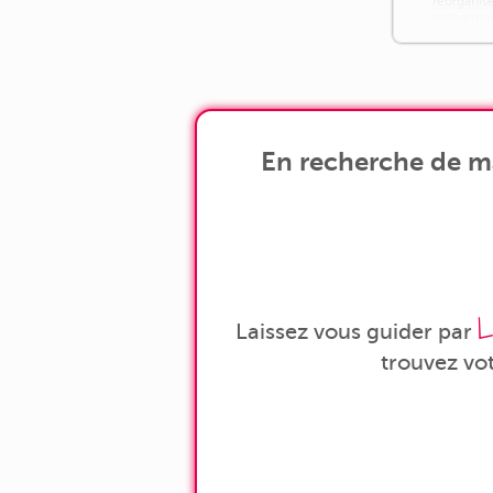
réorganise
notamment
une salle d
En recherche de ma
L
Laissez vous guider par
trouvez vo