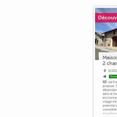
Découvri
Maiso
2 cha
01450
Proch
iad Fr
propose: 
dépendanc
dans le h
environne
village d'
potentiel 
complète
actuellem