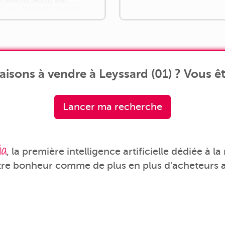
r selon vos besoins, avec
 deux chambres, une cuisine,
'eau, un WC ainsi [...]
isons à vendre à Leyssard (01) ? Vous êt
Lancer ma recherche
ia
, la première intelligence artificielle dédiée à l
tre bonheur comme de plus en plus d'acheteurs a