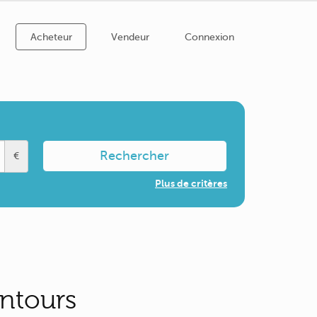
Acheteur
Vendeur
Connexion
Rechercher
€
Plus de critères
entours