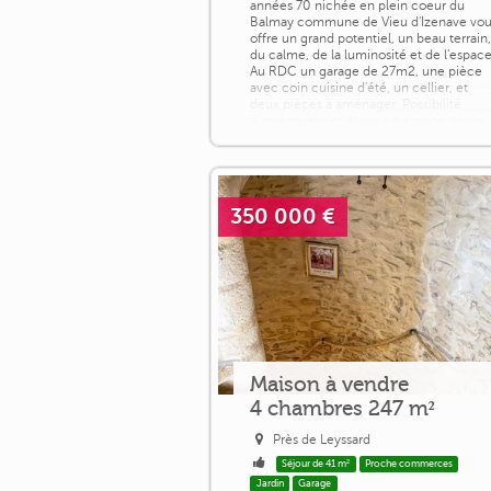
années 70 nichée en plein coeur du
Balmay commune de Vieu d'Izenave vo
offre un grand potentiel, un beau terrain
du calme, de la luminosité et de l'espace
Au RDC un garage de 27m2, une pièce
avec coin cuisine d'été, un cellier, et
deux pièces à aménager. Possibilité
d'aménager cet étage en espace de vie
[...]
350 000 €
Maison à vendre
4 chambres 247 m²
Près de Leyssard
Séjour de 41 m²
Proche commerces
Jardin
Garage