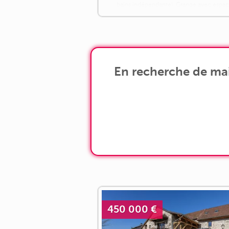
bains indépendante). Grange avec espa
[...]
En recherche de mai
450 000 €