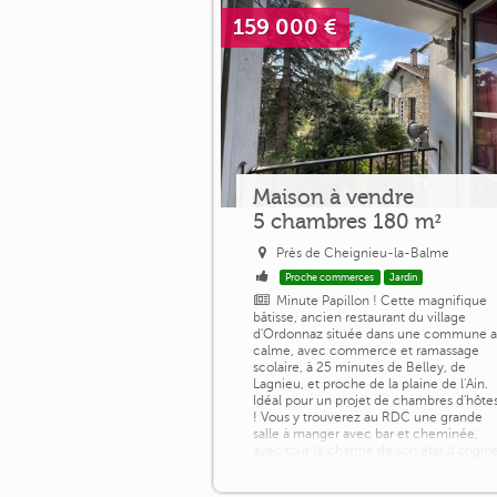
159 000 €
Maison à vendre
5 chambres 180 m²
Près de Cheignieu-la-Balme
Proche commerces
Jardin
Minute Papillon ! Cette magnifique
bâtisse, ancien restaurant du village
d'Ordonnaz située dans une commune 
calme, avec commerce et ramassage
scolaire, à 25 minutes de Belley, de
Lagnieu, et proche de la plaine de l'Ain.
Idéal pour un projet de chambres d'hôte
! Vous y trouverez au RDC une grande
salle à manger avec bar et cheminée,
avec tout le charme de son état d'origine
une cuisine avec cheminée, un grand
salon [...]