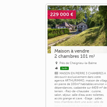
229 000 €
Maison à vendre
2 chambres 101 m²
Près de Cheignieu-la-Balme
Jardin
MAISON EN PIERRE 3 CHAMBRES A
découvrir exclusivement dans votre
agence ARTHURIMMO, maison de villag
en pierre de 100m² habitables environ +
dépendances, cadastrée sur 4409 m² de
terrain. -Rez-de-chaussée : cuisine,
salon, séjour, salle d'eau avec toilettes,
accès grange et cave. -Etage : palier,
trois chambres dont une avec salle de
bains (possibilité de rendre la salle de