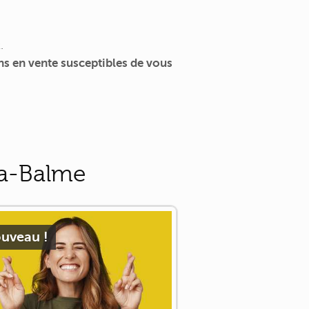
.
s en vente susceptibles de vous
la-Balme
uveau !