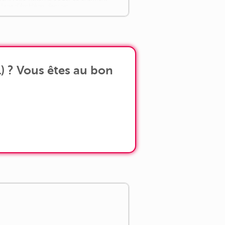
illage d'Ambléon, dans un
nvironnement calme et verdoyant,
écouvrez cette [...]
) ? Vous êtes au bon