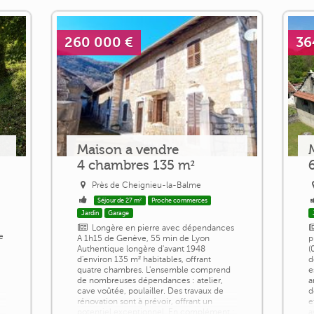
toilette [...]
260 000 €
36
Maison a vendre
4 chambres 135 m²
Près de Cheignieu-la-Balme
Séjour de 27 m²
Proche commerces
Jardin
Garage
Longère en pierre avec dépendances
e
A 1h15 de Genève, 55 min de Lyon
p
Authentique longère d'avant 1948
(
d'environ 135 m² habitables, offrant
d
quatre chambres. L'ensemble comprend
e
de nombreuses dépendances : atelier,
a
cave voûtée, poulailler. Des travaux de
d
rénovation sont à prévoir, offrant un
e
potentiel exceptionnel. En complément :
a