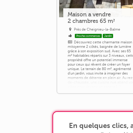
Maison a vendre
2 chambres 65 m²
Près de Cheignieu-la-Balme
Proche commerces
Jardin
Découvrez cette charmante maison
mitoyenne 2 côtés, baignée de lumière
grâce à son exposition sud. Avec ses 65
m² habitables répartis sur 3 niveaux, cet
propriété offre un potentiel immense
pour ceux qui rêvent de créer un foyer
unique. Le terrain de 80 m², agrémenté
d'un jardin, vous invite à imaginer des
moments de détente en plein air. Au rez
de-chaussée, une cuisine nue attend vo
idées pour devenir un espace [...]
En quelques clics,