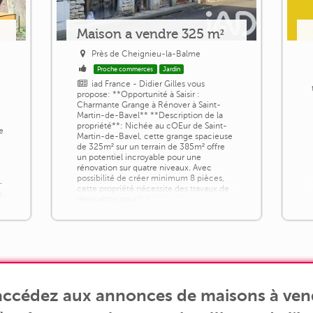
Maison a vendre 325 m²
Près de Cheignieu-la-Balme
Proche commerces
Jardin
iad France - Didier Gilles vous
propose: **Opportunité à Saisir :
Charmante Grange à Rénover à Saint-
Martin-de-Bavel** **Description de la
propriété**: Nichée au cOEur de Saint-
te
Martin-de-Bavel, cette grange spacieuse
de 325m² sur un terrain de 385m² offre
un potentiel incroyable pour une
rénovation sur quatre niveaux. Avec
possibilité de créer minimum 8 pièces,
-
cette propriété nécessite des travaux de
s
rénovation pour [...]
 accédez aux annonces de maisons à ven