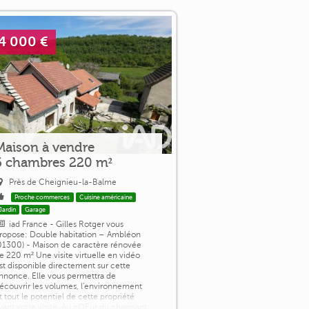
4 000 €
Maison à vendre
6 chambres 220 m²
Près de Cheignieu-la-Balme
Proche commerces
Cuisine américaine
Jardin
Garage
iad France - Gilles Rotger vous
ropose: Double habitation – Ambléon
01300) - Maison de caractère rénovée
e 220 m² Une visite virtuelle en vidéo
st disponible directement sur cette
nnonce. Elle vous permettra de
écouvrir les volumes, l'environnement
t tout le potentiel de cette propriété
vant votre visite. Au cOEur du charmant