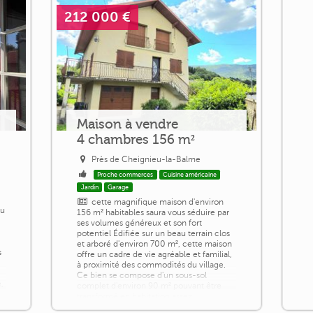
212 000 €
Maison à vendre
4 chambres 156 m²
Près de Cheignieu-la-Balme
Proche commerces
Cuisine américaine
Jardin
Garage
cette magnifique maison d'environ
au
156 m² habitables saura vous séduire par
ses volumes généreux et son fort
potentiel Édifiée sur un beau terrain clos
et arboré d'environ 700 m², cette maison
s
offre un cadre de vie agréable et familial,
à proximité des commodités du village.
Ce bien se compose d'un sous-sol
,
complet d'environ 90 m² pouvant être
transformé en habitation assez
facilement, avec ses points d'eau, son