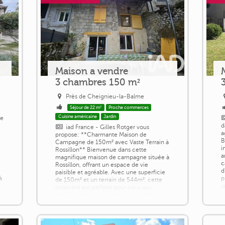
Maison a vendre
3 chambres 150 m²
Près de Cheignieu-la-Balme
Séjour de 22 m²
Proche commerces
Cuisine américaine
Jardin
ge
u
d
iad France - Gilles Rotger vous
a
propose: **Charmante Maison de
B
Campagne de 150m² avec Vaste Terrain à
i
Rossillon** Bienvenue dans cette
a
magnifique maison de campagne située à
c
Rossillon, offrant un espace de vie
d
paisible et agréable. Avec une superficie
à
p
de 150m² et un terrain de 544m², cette
r
s
propriété est parfaite pour ceux qui
u
recherchent le calme et la sérénité à
r
seulement quelques minutes des
commodités. **Description [...]