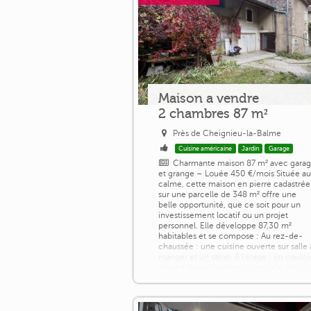
Maison a vendre
2 chambres 87 m²
Près de Cheignieu-la-Balme
Cuisine américaine
Jardin
Garage
Charmante maison 87 m² avec gara
et grange – Louée 450 €/mois Située a
calme, cette maison en pierre cadastrée
sur une parcelle de 348 m² offre une
belle opportunité, que ce soit pour un
investissement locatif ou un projet
personnel. Elle développe 87,30 m²
habitables et se compose : Au rez-de-
chaussée : une cuisine ouverte sur salle 
manger et un salon. À l'étage : un couloi
dessert deux chambres, une salle de [...]