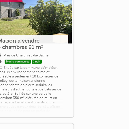
Maison a vendre
3 chambres 91 m²
Près de Cheignieu-la-Balme
Proche commerces
Jardin
Située sur la commune d'Ambléon,
ans un environnement calme et
gréable à seulement 10 kilomètres de
elley, cette maison ancienne
ndépendante en pierre séduira les
mateurs d'authenticité et de bâtisses de
aractère. Édifiée sur une parcelle
'environ 350 m² clôturée de murs en
ierre, elle bénéficie d'une structure
aine et des travaux déjà réalisés, offrant
ne base idéale pour un projet de
ésidence principale ou [...]