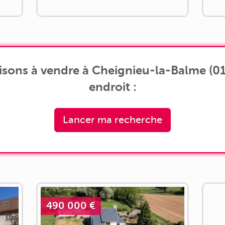
ce
une seconde habitation type T2 à rénover
v
avec une cave de 26 m² et un atelier de
e
46 m², [...]
d
sons à vendre à Cheignieu-la-Balme (01
endroit :
Lancer ma recherche
490 000 €