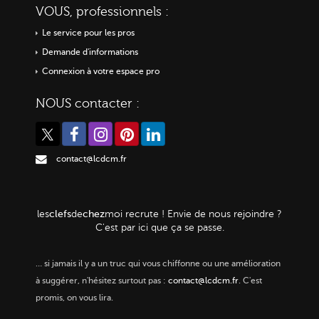
VOUS, professionnels :
Le service pour les pros
Demande d'informations
Connexion à votre espace pro
NOUS contacter :
contact@lcdcm.fr
clefs
chez
les
de
moi
recrute ! Envie de nous rejoindre ?
C'est par ici que ça se passe.
…
si jamais il y a un truc qui vous chiffonne ou une amélioration
à suggérer, n'hésitez surtout pas :
contact@lcdcm.fr
. C'est
promis, on vous lira.