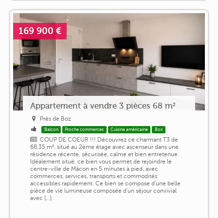
169 900 €
Appartement à vendre 3 pièces 68 m²
Près de Boz
Balcon
Proche commerces
Cuisine américaine
Box
COUP DE COEUR !!! Découvrez ce charmant T3 de
68,35 m², situé au 2ème étage avec ascenseur dans une
résidence récente, sécurisée, calme et bien entretenue.
Idéalement situé, ce bien vous permet de rejoindre le
centre-ville de Mâcon en 5 minutes à pied, avec
commerces, services, transports et commodités
accessibles rapidement. Ce bien se compose d'une belle
pièce de vie lumineuse composée d'un séjour convivial
avec [...]