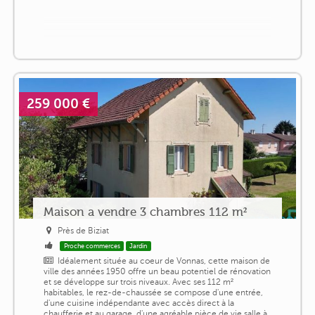
259 000 €
Maison a vendre 3 chambres 112 m²
Près de Biziat
Proche commerces
Jardin
Idéalement située au coeur de Vonnas, cette maison de
ville des années 1950 offre un beau potentiel de rénovation
et se développe sur trois niveaux. Avec ses 112 m²
habitables, le rez-de-chaussée se compose d'une entrée,
d'une cuisine indépendante avec accès direct à la
chaufferie et au garage, d'une agréable pièce de vie salle à