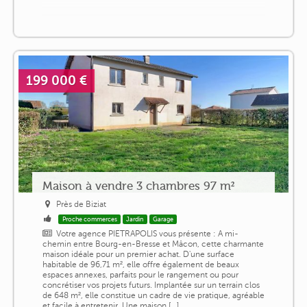
199 000 €
Maison à vendre 3 chambres 97 m²
Près de Biziat
Proche commerces
Jardin
Garage
Votre agence PIETRAPOLIS vous présente : A mi-
chemin entre Bourg-en-Bresse et Mâcon, cette charmante
maison idéale pour un premier achat. D'une surface
habitable de 96,71 m², elle offre également de beaux
espaces annexes, parfaits pour le rangement ou pour
concrétiser vos projets futurs. Implantée sur un terrain clos
de 648 m², elle constitue un cadre de vie pratique, agréable
et facile à entretenir. Une maison [...]