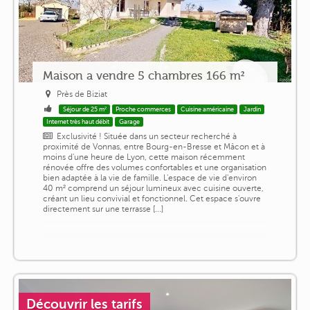
Maison a vendre 5 chambres 166 m²
Près de Biziat
Séjour de 25 m²
Proche commerces
Cuisine américaine
Jardin
Internet très haut débit
Garage
Exclusivité ! Située dans un secteur recherché à
proximité de Vonnas, entre Bourg-en-Bresse et Mâcon et à
moins d'une heure de Lyon, cette maison récemment
rénovée offre des volumes confortables et une organisation
bien adaptée à la vie de famille. L'espace de vie d'environ
40 m² comprend un séjour lumineux avec cuisine ouverte,
créant un lieu convivial et fonctionnel. Cet espace s'ouvre
directement sur une terrasse [...]
Découvrir les tarifs