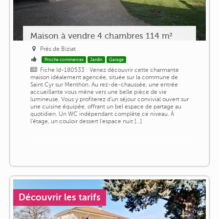
Maison à vendre 4 chambres 114 m²
Près de Biziat
Proche commerces
Jardin
Garage
Fiche Id-180533 : Venez découvrir cette charmante
maison idéalement agencée, située sur la commune de
Saint Cyr sur Menthon. Au rez-de-chaussée, une entrée
accueillante vous mène vers une belle pièce de vie
lumineuse. Vous y profiterez d'un séjour convivial ouvert sur
une cuisine équipée, offrant un bel espace de partage au
quotidien. Un WC indépendant complète ce niveau. À
l'étage, un couloir dessert l'espace nuit [...]
Découvrir les tarifs