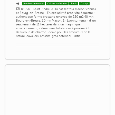
Proche commerces
Cuisine américaine
Jardin
Garage
01290 - Saint-André-d'Huiriat secteur Macon/Vonnas
et Bourg-en-Bresse - En exclusivité propriété équestre :
authentique ferme bressane rénovée de 220 m2,40 mn
Bourg-en-Bresse, 20 mn Macon, 1h Lyon sur terrain d' un
seul tenant de 11 hectares dans un magnifique
environnement, calme, sans habitations à proximité !
Beaucoup de charme, idéale pour les amoureux de la
nature, cavaliers, artisans, gros potentiel. Partie [...]