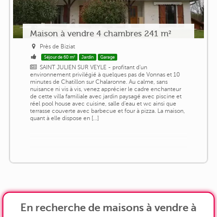
Maison à vendre 4 chambres 241 m²
Près de Biziat
Séjour de 60 m²
Jardin
Garage
SAINT JULIEN SUR VEYLE - profitant d'un
environnement privilégié à quelques pas de Vonnas et 10
minutes de Chatillon sur Chalaronne. Au calme, sans
nuisance ni vis à vis, venez apprécier le cadre enchanteur
de cette villa familiale avec jardin paysagé avec piscine et
réel pool house avec cuisine, salle d'eau et wc ainsi que
terrasse couverte avec barbecue et four à pizza. La maison,
quant à elle dispose en [...]
En recherche de maisons à vendre à