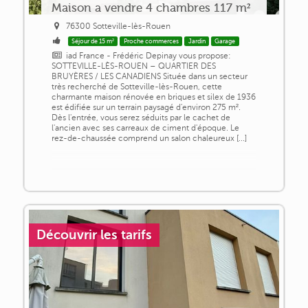
Maison a vendre 4 chambres 117 m²
76300 Sotteville-lès-Rouen
Séjour de 15 m²
Proche commerces
Jardin
Garage
iad France - Frédéric Depinay vous propose:
SOTTEVILLE-LÈS-ROUEN – QUARTIER DES
BRUYÈRES / LES CANADIENS Située dans un secteur
très recherché de Sotteville-lès-Rouen, cette
charmante maison rénovée en briques et silex de 1936
est édifiée sur un terrain paysagé d'environ 275 m².
Dès l'entrée, vous serez séduits par le cachet de
l'ancien avec ses carreaux de ciment d'époque. Le
rez-de-chaussée comprend un salon chaleureux [...]
Découvrir les tarifs