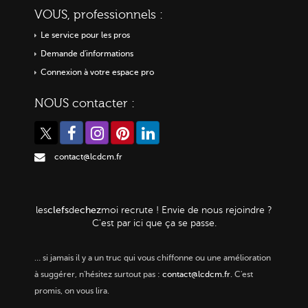
VOUS, professionnels :
Le service pour les pros
Demande d'informations
Connexion à votre espace pro
NOUS contacter :
contact@lcdcm.fr
clefs
chez
les
de
moi
recrute ! Envie de nous rejoindre ?
C'est par ici que ça se passe.
…
si jamais il y a un truc qui vous chiffonne ou une amélioration
à suggérer, n'hésitez surtout pas :
contact@lcdcm.fr
. C'est
promis, on vous lira.