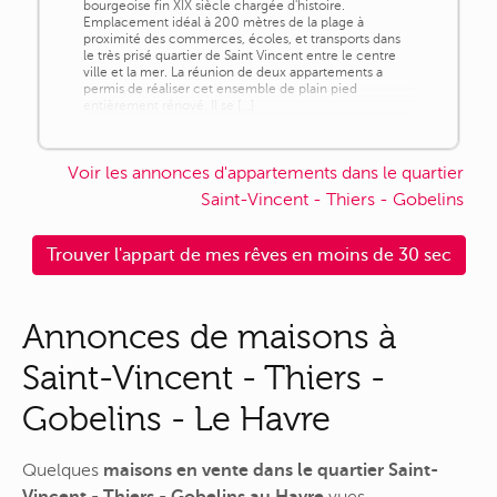
bourgeoise fin XIX siècle chargée d'histoire.
Emplacement idéal à 200 mètres de la plage à
proximité des commerces, écoles, et transports dans
le très prisé quartier de Saint Vincent entre le centre
ville et la mer. La réunion de deux appartements a
permis de réaliser cet ensemble de plain pied
entièrement rénové. Il se [...]
Voir les annonces d'appartements dans le quartier
Saint-Vincent - Thiers - Gobelins
Trouver l'appart de mes rêves en moins de 30 sec
Annonces de maisons à
Saint-Vincent - Thiers -
Gobelins - Le Havre
Quelques
maisons en vente dans le quartier Saint-
Vincent - Thiers - Gobelins au Havre
vues