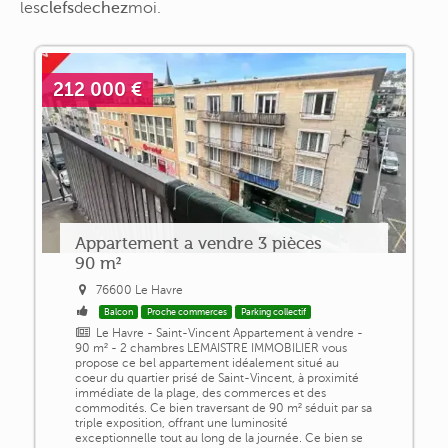
les
clefs
de
chez
moi
.
212 000 €
Appartement a vendre 3 pièces
90 m²
76600 Le Havre
Balcon
Proche commerces
Parking collectif
Le Havre - Saint-Vincent Appartement à vendre -
90 m² - 2 chambres LEMAISTRE IMMOBILIER vous
propose ce bel appartement idéalement situé au
coeur du quartier prisé de Saint-Vincent, à proximité
immédiate de la plage, des commerces et des
commodités. Ce bien traversant de 90 m² séduit par sa
triple exposition, offrant une luminosité
exceptionnelle tout au long de la journée. Ce bien se