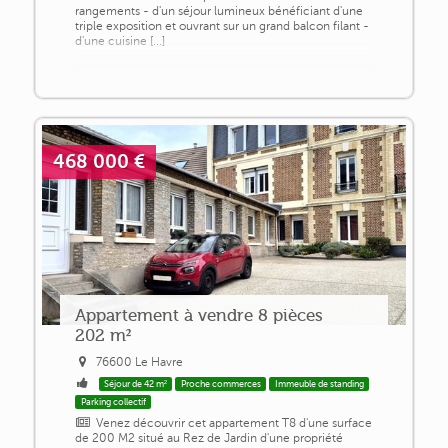
rangements - d'un séjour lumineux bénéficiant d'une
triple exposition et ouvrant sur un grand balcon filant -
d'une cuisine [...]
468 000 €
Appartement à vendre 8 pièces
202 m²
76600 Le Havre
Séjour de 42 m²
Proche commerces
Immeuble de standing
Parking collectif
Venez découvrir cet appartement T8 d'une surface
de 200 M2 situé au Rez de Jardin d'une propriété