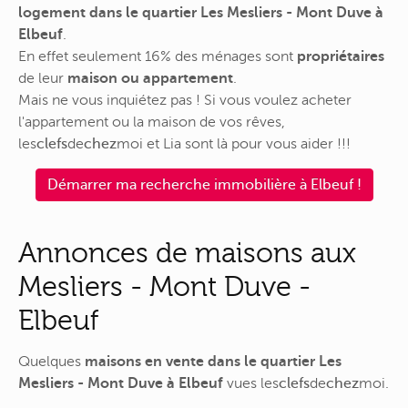
logement dans le quartier Les Mesliers - Mont Duve à
Elbeuf
.
En effet seulement 16% des ménages sont
propriétaires
de leur
maison ou appartement
.
Mais ne vous inquiétez pas ! Si vous voulez acheter
l'appartement ou la maison de vos rêves,
les
clefs
de
chez
moi
et Lia sont là pour vous aider !!!
Démarrer ma recherche immobilière à Elbeuf !
Annonces de maisons aux
Mesliers - Mont Duve -
Elbeuf
Quelques
maisons en vente dans le quartier Les
Mesliers - Mont Duve à Elbeuf
vues
les
clefs
de
chez
moi
.