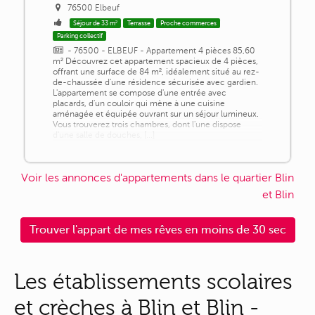
76500 Elbeuf
Séjour de 33 m²
Terrasse
Proche commerces
Parking collectif
- 76500 - ELBEUF - Appartement 4 pièces 85,60
m² Découvrez cet appartement spacieux de 4 pièces,
offrant une surface de 84 m², idéalement situé au rez-
de-chaussée d'une résidence sécurisée avec gardien.
L'appartement se compose d'une entrée avec
placards, d'un couloir qui mène à une cuisine
aménagée et équipée ouvrant sur un séjour lumineux.
Vous trouverez trois chambres, dont l'une dispose
d'une salle de douches, [...]
Voir les annonces d'appartements dans le quartier Blin
et Blin
Trouver l'appart de mes rêves en moins de 30 sec
Les établissements scolaires
et crèches à Blin et Blin -