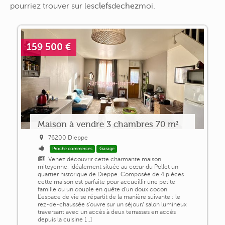
pourriez trouver sur
les
clefs
de
chez
moi
.
159 500 €
Maison à vendre 3 chambres 70 m²
76200 Dieppe
Proche commerces
Garage
Venez découvrir cette charmante maison
mitoyenne, idéalement située au cœur du Pollet un
quartier historique de Dieppe. Composée de 4 pièces
cette maison est parfaite pour accueillir une petite
famille ou un couple en quête d'un doux cocon.
L'espace de vie se répartit de la manière suivante : le
rez-de-chaussée s'ouvre sur un séjour/ salon lumineux
traversant avec un accès à deux terrasses en accès
depuis la cuisine [...]