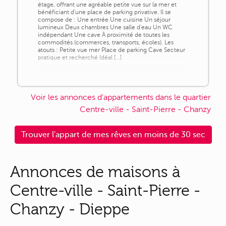
étage, offrant une agréable petite vue sur la mer et
bénéficiant d'une place de parking privative. Il se
compose de : Une entrée Une cuisine Un séjour
lumineux Deux chambres Une salle d'eau Un WC
indépendant Une cave À proximité de toutes les
commodités (commerces, transports, écoles). Les
atouts : Petite vue mer Place de parking Cave Secteur
pratique et recherché Idéal [...]
Voir les annonces d'appartements dans le quartier
Centre-ville - Saint-Pierre - Chanzy
Trouver l'appart de mes rêves en moins de 30 sec
Annonces de maisons à
Centre-ville - Saint-Pierre -
Chanzy - Dieppe