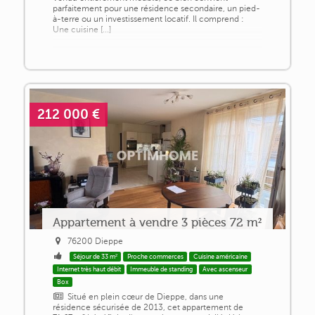
parfaitement pour une résidence secondaire, un pied-
à-terre ou un investissement locatif. Il comprend :
Une cuisine [...]
212 000 €
Appartement à vendre 3 pièces 72 m²
76200 Dieppe
Séjour de 33 m²
Proche commerces
Cuisine américaine
Internet très haut débit
Immeuble de standing
Avec ascenseur
Box
Situé en plein cœur de Dieppe, dans une
résidence sécurisée de 2013, cet appartement de