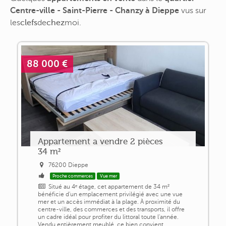
Centre-ville - Saint-Pierre - Chanzy à Dieppe
vus sur
les
clefs
de
chez
moi
.
88 000 €
Appartement a vendre 2 pièces
34 m²
76200 Dieppe
Proche commerces
Vue mer
Situé au 4ᵉ étage, cet appartement de 34 m²
bénéficie d'un emplacement privilégié avec une vue
mer et un accès immédiat à la plage. À proximité du
centre-ville, des commerces et des transports, il offre
un cadre idéal pour profiter du littoral toute l'année.
Vendu entièrement meublé, ce bien convient