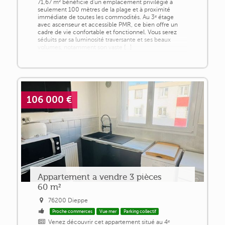
71,67 m² bénéficie d'un emplacement privilégié à
seulement 100 mètres de la plage et à proximité
immédiate de toutes les commodités. Au 3ᵉ étage
avec ascenseur et accessible PMR, ce bien offre un
cadre de vie confortable et fonctionnel. Vous serez
séduits par sa luminosité traversante et ses beaux
volumes, notamment son vaste [...]
106 000 €
Appartement a vendre 3 pièces
60 m²
76200 Dieppe
Proche commerces
Vue mer
Parking collectif
Venez découvrir cet appartement situé au 4ᵉ