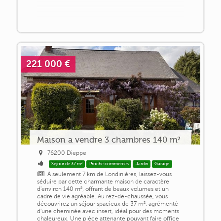
221 000 €
Maison a vendre 3 chambres 140 m²
76200 Dieppe
Séjour de 37 m²
Proche commerces
Jardin
Garage
À seulement 7 km de Londinières, laissez-vous
séduire par cette charmante maison de caractère
d'environ 140 m², offrant de beaux volumes et un
cadre de vie agréable. Au rez-de-chaussée, vous
découvrirez un séjour spacieux de 37 m², agrémenté
d'une cheminée avec insert, idéal pour des moments
chaleureux. Une pièce attenante pouvant faire office