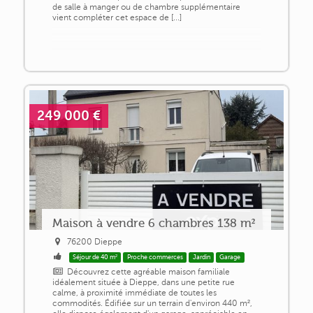
de salle à manger ou de chambre supplémentaire
vient compléter cet espace de [...]
249 000 €
Maison à vendre 6 chambres 138 m²
76200 Dieppe
Séjour de 40 m²
Proche commerces
Jardin
Garage
Découvrez cette agréable maison familiale
idéalement située à Dieppe, dans une petite rue
calme, à proximité immédiate de toutes les
commodités. Édifiée sur un terrain d'environ 440 m²,