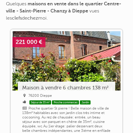
Quelques
maisons en vente dans le quartier Centre-
ville - Saint-Pierre - Chanzy à Dieppe
vues
les
clefs
de
chez
moi
.
221 000 €
Maison à vendre 6 chambres 138 m²
76200 Dieppe
Séjour de 35 m²
Proche commerces
Jardin
Proche quartier St pierre ! Belle maison de ville de
138m² habitables avec son jardin clos très intime et
cocooning. Au rez de chaussée: entrée, un beau
séjour avec son parquet en chêne de 35m², cuisine
équipée, wc.Au 1ier étage: palier desservant deux
belle chambres indépendantes, une 3iéme en enfilade