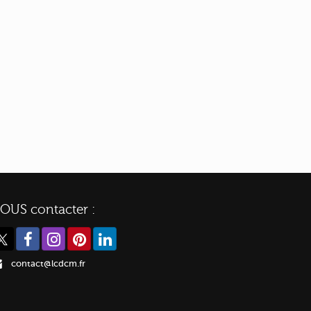
OUS contacter :
contact@lcdcm.fr