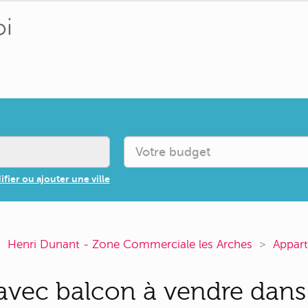
fier ou ajouter une ville
Henri Dunant - Zone Commerciale les Arches
Appar
vec balcon à vendre dans 