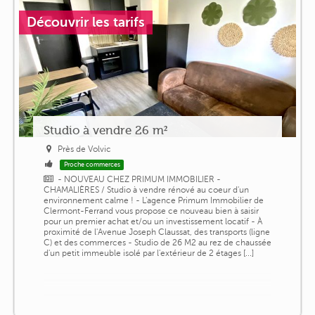
Découvrir les tarifs
Studio à vendre 26 m²
Près de Volvic
Proche commerces
- NOUVEAU CHEZ PRIMUM IMMOBILIER -
CHAMALIÈRES / Studio à vendre rénové au coeur d'un
environnement calme ! - L'agence Primum Immobilier de
Clermont-Ferrand vous propose ce nouveau bien à saisir
pour un premier achat et/ou un investissement locatif - À
proximité de l'Avenue Joseph Claussat, des transports (ligne
C) et des commerces - Studio de 26 M2 au rez de chaussée
d'un petit immeuble isolé par l'extérieur de 2 étages [...]