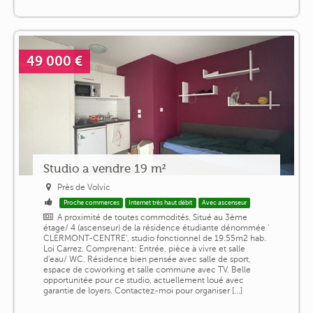
49 000 €
Studio a vendre 19 m²
Près de Volvic
Proche commerces
Internet très haut débit
Avec ascenseur
A proximité de toutes commodités. Situé au 3ème
étage/ 4 (ascenseur) de la résidence étudiante dénommée '
CLERMONT-CENTRE', studio fonctionnel de 19.55m2 hab.
Loi Carrez. Comprenant: Entrée, pièce à vivre et salle
d'eau/ WC. Résidence bien pensée avec salle de sport,
espace de coworking et salle commune avec TV. Belle
opportunitée pour ce studio, actuellement loué avec
garantie de loyers. Contactez-moi pour organiser [...]