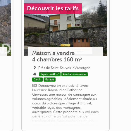
Découvrir les tarifs
Maison a vendre
4 chambres 160 m²
Près de Saint-Sauves-d'Auvergne
Séjour de 41 m²
Proche commerces
Jardin
Garage
Découvrez en exclusivité, avec
Laurence Raynaud et Catherine
Gervason, une maison de campagne aux
volumes agréables, idéalement située au
cœur du pittoresque village d'Orcival,
véritable joyau des montagnes
auvergnates. Cette propriété aux volumes
généreux offre un fort potentiel de
transformation. Vous accéderez en rdc
par une entrée desservant une cuisine, un
vaste salon baigné de lumière, une