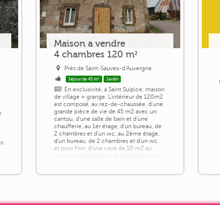
Maison a vendre
4 chambres 120 m²
Près de Saint-Sauves-d'Auvergne
Séjour de 45 m²
Jardin
En exclusivité, à Saint Sulpice, maison
de village + grange. L'intérieur de 120m2
est composé, au rez-de-chaussée, d'une
grande pièce de vie de 45 m2 avec un
x
cantou, d'une salle de bain et d'une
u
chaufferie, au 1er étage, d'un bureau, de
2 chambres et d'un wc, au 2ème étage,
d'un bureau, de 2 chambres et d'un wc,
es
et pour finir, d'une cave de 10 m2 au
sous-sol. À l'extérieur, la propriété vous
offre un jardin de 1485m2. En [...]
un