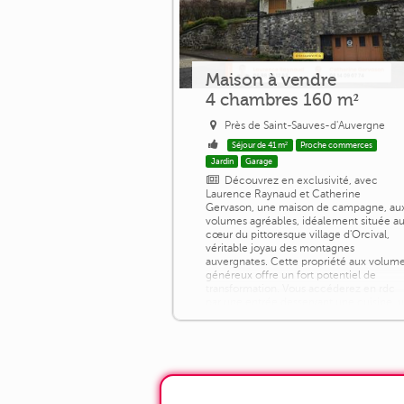
Maison à vendre
4 chambres 160 m²
Près de Saint-Sauves-d'Auvergne
Séjour de 41 m²
Proche commerces
Jardin
Garage
Découvrez en exclusivité, avec
Laurence Raynaud et Catherine
Gervason, une maison de campagne, au
volumes agréables, idéalement située a
cœur du pittoresque village d'Orcival,
véritable joyau des montagnes
auvergnates. Cette propriété aux volum
généreux offre un fort potentiel de
transformation. Vous accéderez en rdc
par une entrée desservant une cuisine, 
vaste salon baigné de lumière, une
chambre, une salle [...]