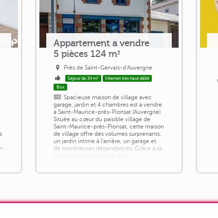
Appartement a vendre
5 pièces 124 m²
Près de Saint-Gervais-d'Auvergne
Séjour de 34 m²
Internet très haut débit
Box
Spacieuse maison de village avec
garage, jardin et 4 chambres est à vendre
à Saint-Maurice-près-Pionsat (Auvergne)
Située au cœur du paisible village de
Saint-Maurice-près-Pionsat, cette maison
s
de village offre des volumes surprenants,
un jardin intime à l'arrière, un garage et
in
de nombreuses dépendances. Grâce à sa
généreuse superficie et à son
environnement calme, elle conviendra
aussi bien comme résidence principale
[...]