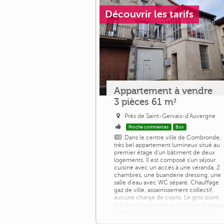
Découvrir les tarifs
Appartement à vendre
3 pièces 61 m²
Près de Saint-Gervais-d'Auvergne
Proche commerces
Box
Dans le centre ville de Combronde,
très bel appartement lumineux situé au
premier étage d'un bâtiment de deux
logements. Il est composé s'un séjour
cuisine avec un accès à une véranda, 2
chambres, une buanderie dressing, une
salle d'eau avec WC séparé. Chauffage
gaz de ville, assainissement collectif,
aucune charge de copro. Le gros point
fort de ce logement est son grand garag
individuel de 35m², situé au rdc du [...]