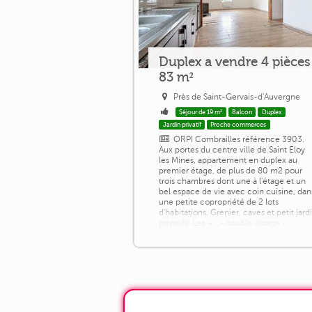
Duplex a vendre 4 pièces
83 m²
Près de Saint-Gervais-d'Auvergne
Séjour de 19 m²
Balcon
Duplex
Jardin privatif
Proche commerces
ORPI Combrailles référence 3903.
Aux portes du centre ville de Saint Eloy
les Mines, appartement en duplex au
premier étage, de plus de 80 m2 pour
trois chambres dont une à l'étage et un
bel espace de vie avec coin cuisine, dan
une petite copropriété de 2 lots
d'habitations. Grenier, caves et petit jard
privatifs. Les + : - double vitrage -
luminosité - quartier calme