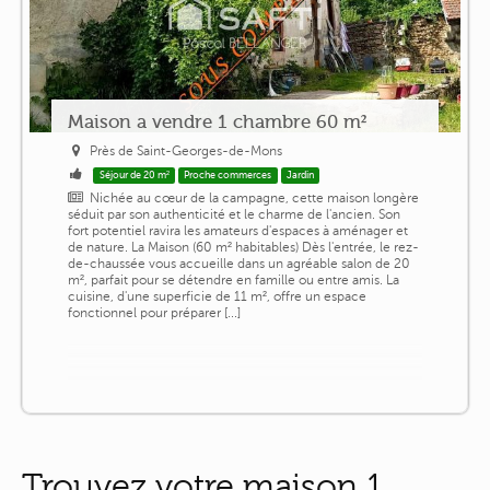
Maison a vendre 1 chambre 60 m²
Près de Saint-Georges-de-Mons
Séjour de 20 m²
Proche commerces
Jardin
Nichée au cœur de la campagne, cette maison longère
séduit par son authenticité et le charme de l'ancien. Son
fort potentiel ravira les amateurs d'espaces à aménager et
de nature. La Maison (60 m² habitables) Dès l'entrée, le rez-
de-chaussée vous accueille dans un agréable salon de 20
m², parfait pour se détendre en famille ou entre amis. La
cuisine, d'une superficie de 11 m², offre un espace
fonctionnel pour préparer [...]
Trouvez votre maison 1