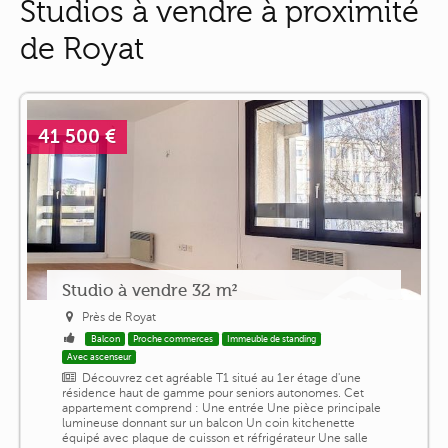
Studios à vendre à proximité
de Royat
41 500 €
Studio à vendre 32 m²
Près de Royat
Balcon
Proche commerces
Immeuble de standing
Avec ascenseur
Découvrez cet agréable T1 situé au 1er étage d'une
résidence haut de gamme pour seniors autonomes. Cet
appartement comprend : Une entrée Une pièce principale
lumineuse donnant sur un balcon Un coin kitchenette
équipé avec plaque de cuisson et réfrigérateur Une salle