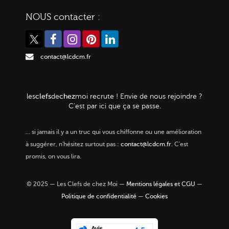
NOUS contacter :
contact@lcdcm.fr
clefs
chez
les
de
moi
recrute ! Envie de nous rejoindre ?
C'est par ici que ça se passe.
…
si jamais il y a un truc qui vous chiffonne ou une amélioration
à suggérer, n'hésitez surtout pas :
contact@lcdcm.fr
. C'est
promis, on vous lira.
© 2025 — Les Clefs de chez Moi —
Mentions légales et CGU
—
Politique de confidentialité
—
Cookies