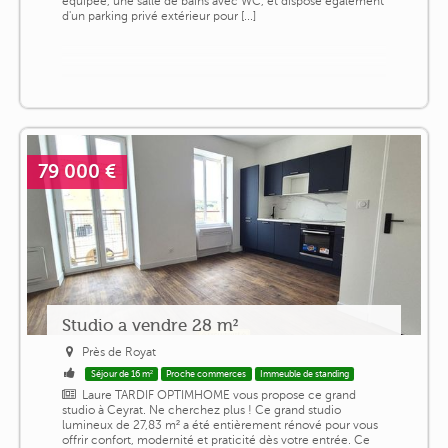
équipée, une salle de bains avec WC, et dispose également
d'un parking privé extérieur pour [...]
79 000 €
Studio a vendre 28 m²
Près de Royat
Séjour de 16 m²
Proche commerces
Immeuble de standing
Laure TARDIF OPTIMHOME vous propose ce grand
studio à Ceyrat. Ne cherchez plus ! Ce grand studio
lumineux de 27,83 m² a été entièrement rénové pour vous
offrir confort, modernité et praticité dès votre entrée. Ce