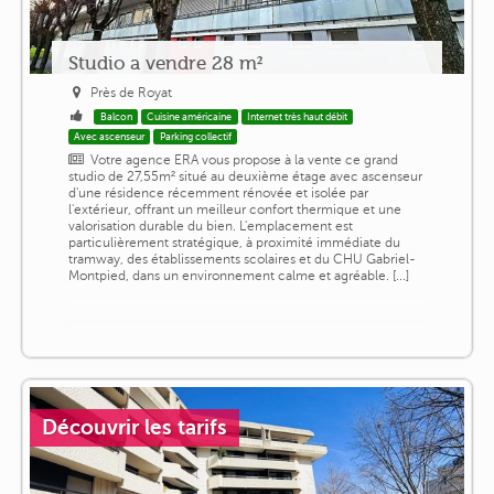
Studio a vendre 28 m²
Près de Royat
Balcon
Cuisine américaine
Internet très haut débit
Avec ascenseur
Parking collectif
Votre agence ERA vous propose à la vente ce grand
studio de 27,55m² situé au deuxième étage avec ascenseur
d'une résidence récemment rénovée et isolée par
l'extérieur, offrant un meilleur confort thermique et une
valorisation durable du bien. L'emplacement est
particulièrement stratégique, à proximité immédiate du
tramway, des établissements scolaires et du CHU Gabriel-
Montpied, dans un environnement calme et agréable. [...]
Découvrir les tarifs