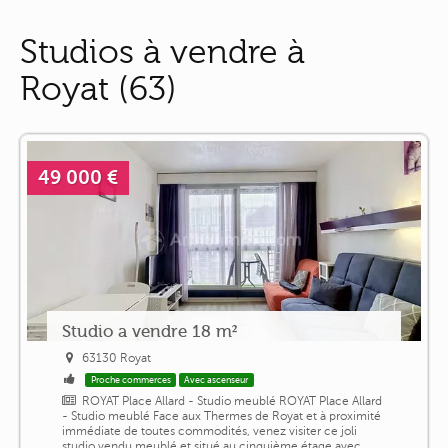
Studios à vendre à
Royat (63)
49 000 €
Studio a vendre 18 m²
63130 Royat
Proche commerces
Avec ascenseur
ROYAT Place Allard - Studio meublé ROYAT Place Allard
- Studio meublé Face aux Thermes de Royat et à proximité
immédiate de toutes commodités, venez visiter ce joli
studio vendu meublé et situé au cinquième étage avec