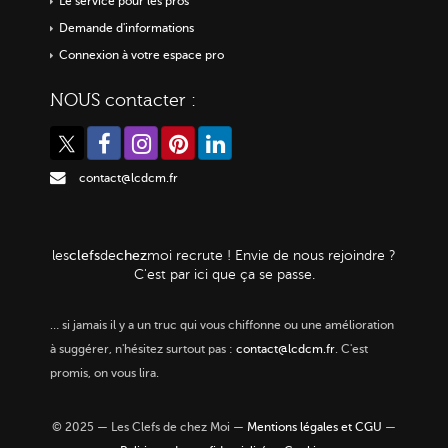
Le service pour les pros
Demande d'informations
Connexion à votre espace pro
NOUS contacter :
contact@lcdcm.fr
clefs
chez
les
de
moi
recrute ! Envie de nous rejoindre ?
C'est par ici que ça se passe.
…
si jamais il y a un truc qui vous chiffonne ou une amélioration
à suggérer, n'hésitez surtout pas :
contact@lcdcm.fr
. C'est
promis, on vous lira.
© 2025 — Les Clefs de chez Moi —
Mentions légales et CGU
—