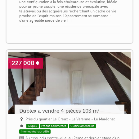
une configuration à la fois chaleureuse et évolutive, idéale
pour un jeune couple, une résidence principale avec
télétravail ou des acquéreurs recherchant un cadre de vie
proche de l'esprit maison. L'appartement se compose : -
d'une agréable pièce de vie [...]
227 000 €
Duplex a vendre 4 pièces 103 m²
Près du quartier Le Creux - La Varenne - Le Maréchat
Duplex
Proche commerces
Cuisine américaine
Internet très haut débit
Au coeur du centre-ville, au 2éme et dernier étage d'un