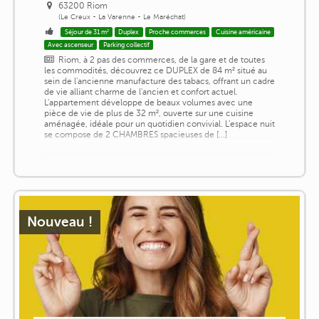
63200 Riom
(Le Creux - La Varenne - Le Maréchat)
Séjour de 31 m²
Duplex
Proche commerces
Cuisine américaine
Avec ascenseur
Parking collectif
Riom, à 2 pas des commerces, de la gare et de toutes
les commodités, découvrez ce DUPLEX de 84 m² situé au
sein de l'ancienne manufacture des tabacs, offrant un cadre
de vie alliant charme de l'ancien et confort actuel.
L'appartement développe de beaux volumes avec une
pièce de vie de plus de 32 m², ouverte sur une cuisine
aménagée, idéale pour un quotidien convivial. L'espace nuit
se compose de 2 CHAMBRES spacieuses de [...]
Nouveau !