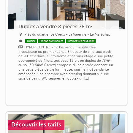
Duplex à vendre 2 pièces 78 m²
Près du quartier Le Creux - La Varenne - Le Maréchat
Duplex
Proche commerces
Internet très haut débit
HYPER CENTRE - T2 bis vendu meublé Idéal
investisseur ou premier achat, En coeur de ville, aux pieds
de la Cathédrale, au troisième et dernier étage d'une petite
copropriété de 4 lots, très beau T2 bis en duplex de 78m²
au sol (50.64m² Carrez) composé d'une entrée donnant sur
une belle pièce de vie lumineuse, cuisine indépendante
aménagée, une chambre avec dressing donnant sur une
salle de bains, WC séparés, en duplex un [...]
Découvrir les tarifs