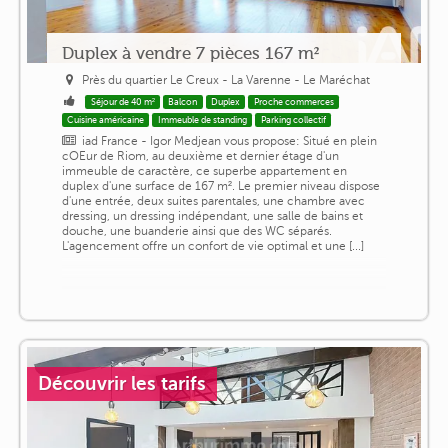
Duplex à vendre 7 pièces 167 m²
Près du quartier Le Creux - La Varenne - Le Maréchat
Séjour de 40 m²
Balcon
Duplex
Proche commerces
Cuisine américaine
Immeuble de standing
Parking collectif
iad France - Igor Medjean vous propose: Situé en plein
cOEur de Riom, au deuxième et dernier étage d'un
immeuble de caractère, ce superbe appartement en
duplex d'une surface de 167 m². Le premier niveau dispose
d'une entrée, deux suites parentales, une chambre avec
dressing, un dressing indépendant, une salle de bains et
douche, une buanderie ainsi que des WC séparés.
L'agencement offre un confort de vie optimal et une [...]
Découvrir les tarifs