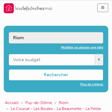
Modifier ou ajouter une ville
€
Rechercher
Plus de critères
Accueil
Puy-de-Dôme
Riom
Le Couriat - Les Boules - La Beaumette - La Petite