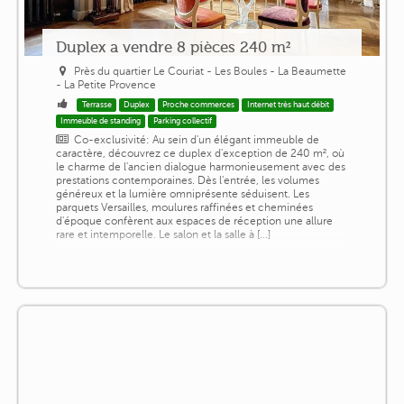
Duplex a vendre 8 pièces 240 m²
Près du quartier Le Couriat - Les Boules - La Beaumette
- La Petite Provence
Terrasse
Duplex
Proche commerces
Internet très haut débit
Immeuble de standing
Parking collectif
Co-exclusivité: Au sein d'un élégant immeuble de
caractère, découvrez ce duplex d'exception de 240 m², où
le charme de l'ancien dialogue harmonieusement avec des
prestations contemporaines. Dès l'entrée, les volumes
généreux et la lumière omniprésente séduisent. Les
parquets Versailles, moulures raffinées et cheminées
d'époque confèrent aux espaces de réception une allure
rare et intemporelle. Le salon et la salle à [...]