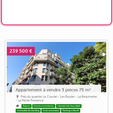
239 500 €
Appartement à vendre 3 pièces 75 m²
Près du quartier Le Couriat - Les Boules - La Beaumette
- La Petite Provence
Balcon
Proche commerces
Internet très haut débit
Immeuble de standing
Avec ascenseur
Parking collectif