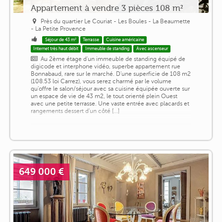
Appartement à vendre 3 pièces 108 m²
Près du quartier Le Couriat - Les Boules - La Beaumette
- La Petite Provence
Séjour de 43 m²
Terrasse
Cuisine américaine
Internet très haut débit
Immeuble de standing
Avec ascenseur
Au 2ème étage d'un immeuble de standing équipé de
digicode et interphone vidéo, superbe appartement rue
Bonnabaud, rare sur le marché. D'une superficie de 108 m2
(108.53 loi Carrez), vous serez charmé par le volume
qu'offre le salon/séjour avec sa cuisine équipée ouverte sur
un espace de vie de 43 m2, le tout orienté plein Ouest
avec une petite terrasse. Une vaste entrée avec placards et
rangements dessert d'un côté [...]
649 000 €