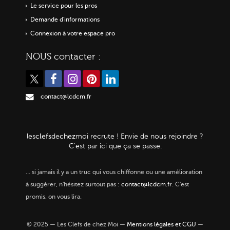
Le service pour les pros
Demande d'informations
Connexion à votre espace pro
NOUS contacter :
contact@lcdcm.fr
clefs
chez
les
de
moi
recrute ! Envie de nous rejoindre ?
C'est par ici que ça se passe.
…
si jamais il y a un truc qui vous chiffonne ou une amélioration
à suggérer, n'hésitez surtout pas :
contact@lcdcm.fr
. C'est
promis, on vous lira.
© 2025 — Les Clefs de chez Moi —
Mentions légales et CGU
—