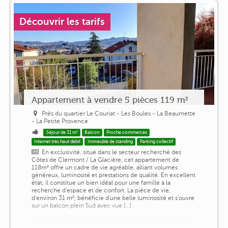
Découvrir les tarifs
Appartement à vendre 5 pièces 119 m²
Près du quartier Le Couriat - Les Boules - La Beaumette
- La Petite Provence
Séjour de 31 m²
Balcon
Proche commerces
Internet très haut débit
Immeuble de standing
Parking collectif
En exclusivité, situé dans le secteur recherché des
Côtes de Clermont / La Glacière, cet appartement de
118m² offre un cadre de vie agréable, alliant volumes
généreux, luminosité et prestations de qualité. En excellent
état, il constitue un bien idéal pour une famille à la
recherche d'espace et de confort. La pièce de vie,
d'environ 31 m², bénéficie d'une belle luminosité et s'ouvre
sur un balcon plein Sud avec vue [...]