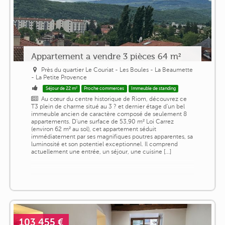
Appartement a vendre 3 pièces 64 m²
Près du quartier Le Couriat - Les Boules - La Beaumette
- La Petite Provence
Séjour de 22 m²
Proche commerces
Immeuble de standing
Au cœur du centre historique de Riom, découvrez ce
T3 plein de charme situé au 3 ? et dernier étage d'un bel
immeuble ancien de caractère composé de seulement 8
appartements. D'une surface de 53,90 m² Loi Carrez
(environ 62 m² au sol), cet appartement séduit
immédiatement par ses magnifiques poutres apparentes, sa
luminosité et son potentiel exceptionnel. Il comprend
actuellement une entrée, un séjour, une cuisine [...]
103 455 €