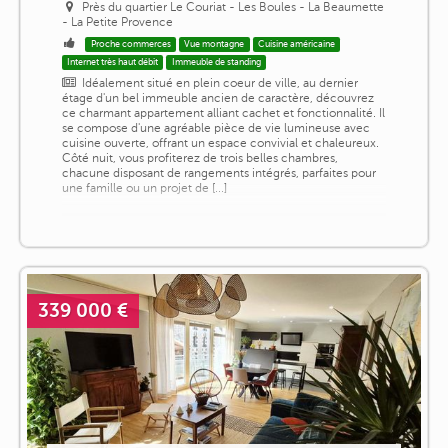
Près du quartier Le Couriat - Les Boules - La Beaumette
- La Petite Provence
Proche commerces
Vue montagne
Cuisine américaine
Internet très haut débit
Immeuble de standing
Idéalement situé en plein coeur de ville, au dernier
étage d'un bel immeuble ancien de caractère, découvrez
ce charmant appartement alliant cachet et fonctionnalité. Il
se compose d'une agréable pièce de vie lumineuse avec
cuisine ouverte, offrant un espace convivial et chaleureux.
Côté nuit, vous profiterez de trois belles chambres,
chacune disposant de rangements intégrés, parfaites pour
une famille ou un projet de [...]
339 000 €