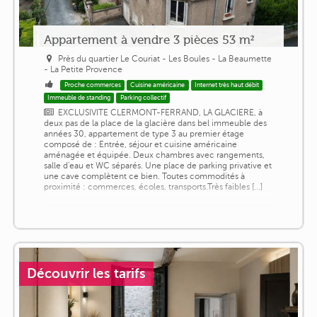
Appartement à vendre 3 pièces 53 m²
Près du quartier Le Couriat - Les Boules - La Beaumette
- La Petite Provence
Proche commerces
Cuisine américaine
Internet très haut débit
Immeuble de standing
Parking collectif
EXCLUSIVITE CLERMONT-FERRAND, LA GLACIERE, à
deux pas de la place de la glacière dans bel immeuble des
années 30, appartement de type 3 au premier étage
composé de : Entrée, séjour et cuisine américaine
aménagée et équipée. Deux chambres avec rangements,
salle d'eau et WC séparés. Une place de parking privative et
une cave complètent ce bien. Toutes commodités à
proximité : commerces, écoles, transports.Très faibles [...]
Découvrir les tarifs