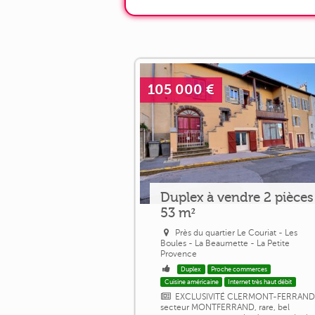
105 000 €
Duplex à vendre 2 pièces
53 m²
Près du quartier Le Couriat - Les
Boules - La Beaumette - La Petite
Provence
Duplex
Proche commerces
Cuisine américaine
Internet très haut débit
EXCLUSIVITÉ CLERMONT-FERRAND
secteur MONTFERRAND, rare, bel