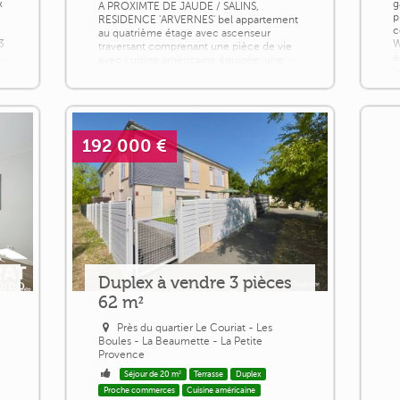
x
g
A PROXIMTE DE JAUDE / SALINS,
p
RESIDENCE 'ARVERNES' bel appartement
c
au quatrième étage avec ascenseur
3
W
traversant comprenant une pièce de vie
é
avec cuisine américaine équipée, une
c,
l
chambre avec rangement, salle d'eau,
d
wc. Une stationnement privatif en sous-
s
b
sol, une cave. appartement soigné et
résidence bien ténue pas de travaux à
prévoir, toutes commodités à proximité.
Honoraires à la charge du [...]
192 000 €
Duplex à vendre 3 pièces
62 m²
Près du quartier Le Couriat - Les
Boules - La Beaumette - La Petite
Provence
Séjour de 20 m²
Terrasse
Duplex
Proche commerces
Cuisine américaine