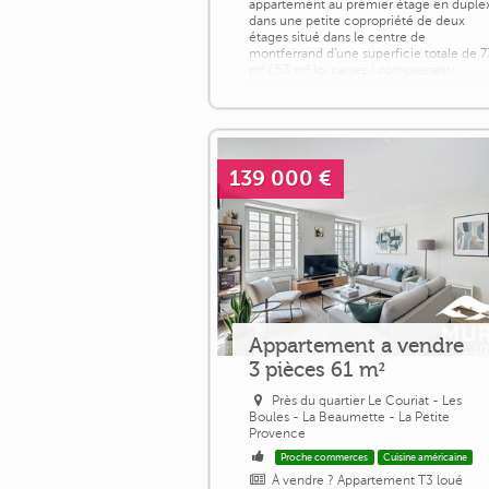
appartement au premier étage en duple
dans une petite copropriété de deux
étages situé dans le centre de
montferrand d'une superficie totale de 7
m² ( 53 m² loi carrez ) comprenant:
cuisine aménagée ouverte sur séjour, w
à l'étage une chambre, salle de bains,
cave, secteur calme et proche de toute
commodités. Honoraires à la charge du
vendeur. Dans une [...]
139 000 €
Appartement a vendre
3 pièces 61 m²
Près du quartier Le Couriat - Les
Boules - La Beaumette - La Petite
Provence
Proche commerces
Cuisine américaine
À vendre ? Appartement T3 loué