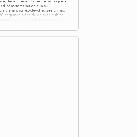
are, des ecoles et du centre historique à
ied, appartemenet en duplex
omprenant au rez-de-chaussée un hall,
C et grande pièce de vie avec cuisine
quipée de plaque, four, lave vaisselle et
ave linge. Au premier étage
égagement, deux chambres et salle de
ain. Chauffage central au gaz de ville