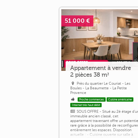
51 000 €
Appartement à vendre
2 pièces 38 m²
Près du quartier Le Couriat - Les
Boules - La Beaumette - La Petite
Provence
Proche commerces
Cuisine américaine
Internet très haut débit
SOUS OFFRE - Situé au 2è étage d'u
immeuble ancien classé, cet
appartement traversant offre un potentie
rare grâce à la possibilité de reconfigure
entièrement les espaces. Disposition
actuelle : - Cuisine ouverte sur salle à