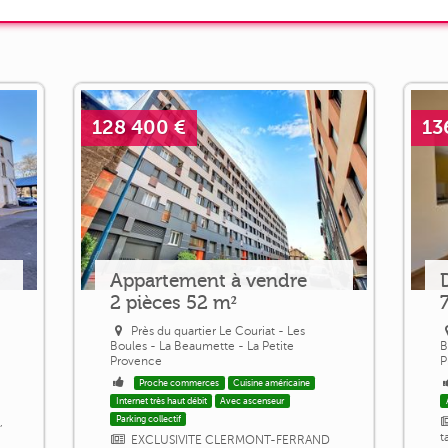
128 400 €
13
Appartement à vendre
2 pièces 52 m²
Près du quartier Le Couriat - Les
Boules - La Beaumette - La Petite
B
Provence
P
Proche commerces
Cuisine américaine
Internet très haut débit
Avec ascenseur
Parking collectif
,
t
EXCLUSIVITE CLERMONT-FERRAND