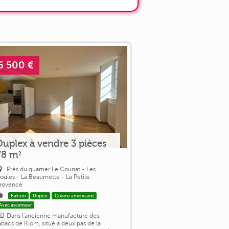
6 500 €
Duplex à vendre 3 pièces
78 m²
Près du quartier Le Couriat - Les
oules - La Beaumette - La Petite
rovence
Balcon
Duplex
Cuisine américaine
Avec ascenseur
Dans l'ancienne manufacture des
abacs de Riom, situé à deux pas de la