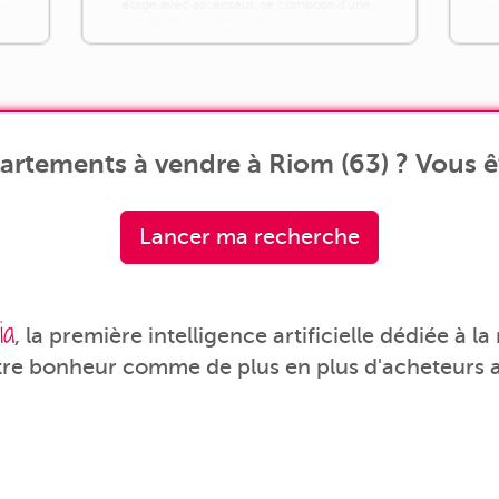
e
étage avec ascenseur, se compose d'une
entrée desservant un salon - séjour avec
sa cuisine semi ouverte. L'espace nuit
n
s'ouvre sur 3 chambres, une salle de bains
et divers placards de rangements. Les
toilettes sont séparés. [...]
artements à vendre à Riom (63) ? Vous êt
Lancer ma recherche
ia
, la première intelligence artificielle dédiée à l
tre bonheur comme de plus en plus d'acheteurs a