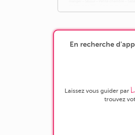
manger - Séjour - Petite chambre - Sall
de bain avec WC - Cave en sous-sol
L'appartement bénéficie d'une vue
dégagée sans vis-à-vis. Il est équipé d'u
chauffage électrique, de fenêtres en [...]
En recherche d'app
L
Laissez vous guider par
trouvez vo