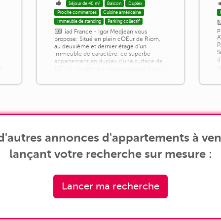
Séjour de 40 m²
Balcon
Duplex
Proche commerces
Cuisine américaine
Immeuble de standing
Parking collectif
p
iad France - Igor Medjean vous
A
propose: Situé en plein cOEur de Riom,
P
2
au deuxième et dernier étage d'un
S
immeuble de caractère, ce superbe
d
.
appartement en duplex d'une surface de
a
te
167 m². Le premier niveau dispose d'une
a
entrée, deux suites parentales, une
d
chambre avec dressing, un dressing
c
indépendant, une salle de bains et
l
douche, une buanderie ainsi que des WC
d
e
séparés. L'agencement offre un confort
de vie optimal et une [...]
d'autres annonces d'appartements à ven
lançant votre recherche sur mesure :
Lancer ma recherche