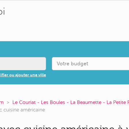
fier ou ajouter une ville
om
Le Couriat - Les Boules - La Beaumette - La Petite
c cuisine américaine