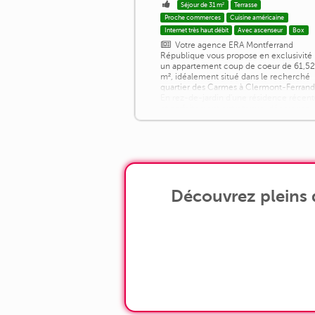
Séjour de 31 m²
Terrasse
Proche commerces
Cuisine américaine
Internet très haut débit
Avec ascenseur
Box
Votre agence ERA Montferrand
République vous propose en exclusivité
un appartement coup de coeur de 61,5
m², idéalement situé dans le recherché
quartier des Carmes à Clermont-Ferrand
En rez-de-jardin d'une résidence récen
et parfaitement entretenue, découvrez
ce T3 lumineux exposé plein Ouest,
offrant calme, confort et qualité de vie.
Dès l'entrée, vous serez séduits par son
spacieux séjour de 31,40 m² avec cuisin
[...]
Découvrez pleins 