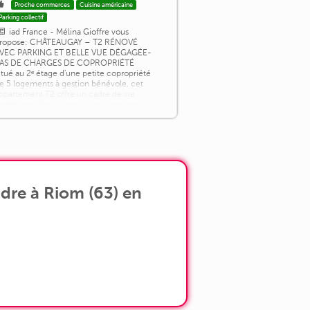
Proche commerces
Cuisine américaine
Parking collectif
iad France - Mélina Gioffre vous
ropose: CHÂTEAUGAY – T2 RÉNOVÉ
VEC PARKING ET BELLE VUE DÉGAGÉE-
AS DE CHARGES DE COPROPRIÉTÉ
itué au 2ᵉ étage d'une petite copropriété
e 5 logements à gestion bénévole, cet
ppartement T2 offre un cadre de vie
gréable et fonctionnel. Il se compose
'une pièce de vie lumineuse avec
uisine aménagée et équipée ouverte sur
'espace salon, d'une chambre ainsi que
'une salle d'eau [...]
dre à Riom (63) en