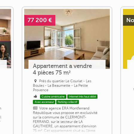
77 200 €
No
Appartement a vendre
4 pièces 75 m²
Près du quartier Le Couriat - Les
Boules - La Beaumette - La Petite
Provence
Cuisine américaine
Internet très haut débit
Avec ascenseur
Parking collectif
n
Votre agence ERA Montferrand
République vous propose en exclusivité
l
sur la commune de CLERMONT-
r
FERRAND, sur le secteur de LA
GAUTHIERE, un appartement d'environ
75 m². Cet appartement situé au 1ème