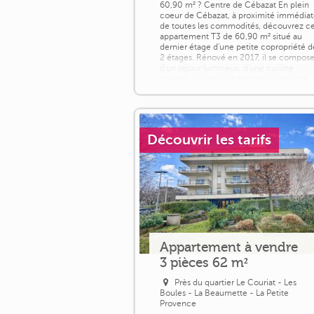
60,90 m² ? Centre de Cébazat En plein
coeur de Cébazat, à proximité immédia
de toutes les commodités, découvrez c
appartement T3 de 60,90 m² situé au
dernier étage d'une petite copropriété d
2 étages. Rénové en 2017, il se compos
d'un séjour lumineux, d'une cuisine
ouverte, de deux chambres, d'une salle
d'eau et de WC. Vous bénéficierez
également d'une cave de 27,50 m². [...]
Découvrir les tarifs
Appartement à vendre
3 pièces 62 m²
Près du quartier Le Couriat - Les
Boules - La Beaumette - La Petite
Provence