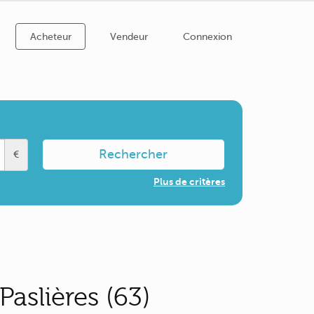
Acheteur
Vendeur
Connexion
Rechercher
€
Plus de critères
aslières (63)