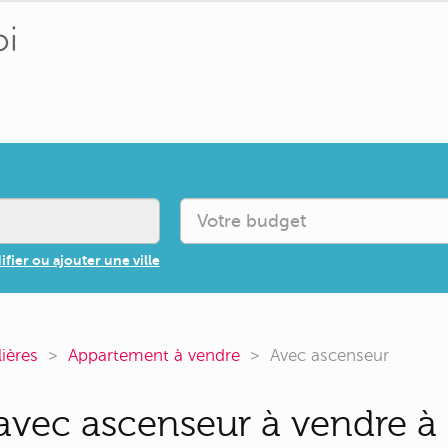
fier ou ajouter une ville
lières
Appartement à vendre
Avec ascenseur
vec ascenseur à vendre à P