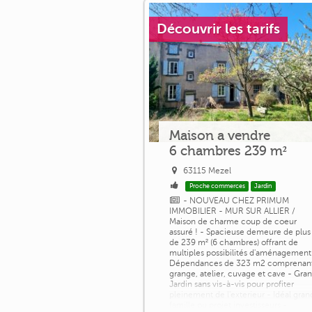
Découvrir les tarifs
Maison a vendre
6 chambres 239 m²
63115 Mezel
Proche commerces
Jardin
- NOUVEAU CHEZ PRIMUM
IMMOBILIER - MUR SUR ALLIER /
Maison de charme coup de coeur
assuré ! - Spacieuse demeure de plus
de 239 m² (6 chambres) offrant de
multiples possibilités d'aménagement
Dépendances de 323 m2 comprenan
grange, atelier, cuvage et cave - Gra
Jardin sans vis-à-vis pour profiter
pleinement de l'exterieur - Idéal gran
famille ou projet investisseurs -