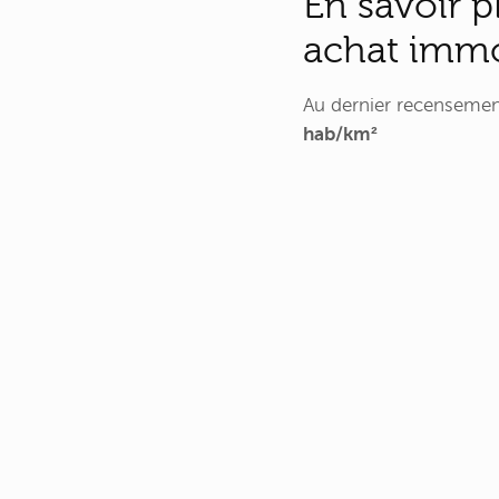
En savoir p
achat imm
Au dernier recenseme
hab/km²