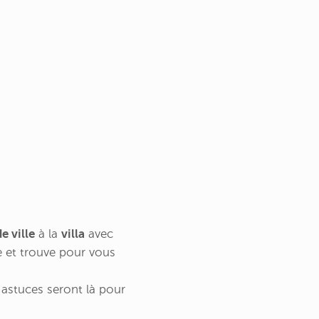
e ville
à la
villa
avec
he et trouve pour vous
s astuces seront là pour