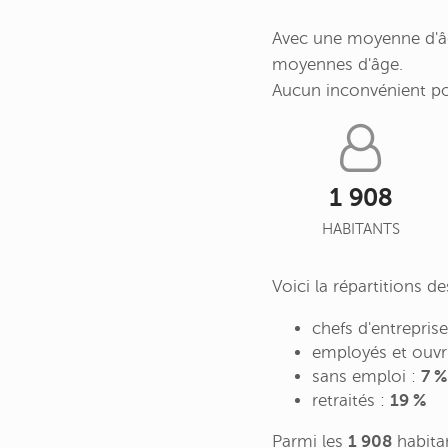
Avec une moyenne d'âge
moyennes d'âge.
Aucun inconvénient p
1 908
HABITANTS
Voici la répartitions d
chefs d'entrepris
employés et ouvr
sans emploi :
7 %
retraités :
19 %
Parmi les
1 908
habita