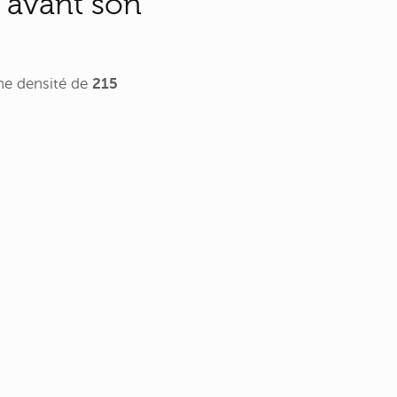
l avant son
ne densité de
215