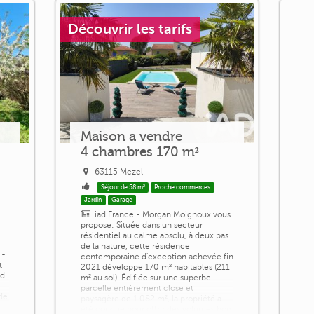
Découvrir les tarifs
Maison a vendre
4 chambres 170 m²
63115 Mezel
Séjour de 58 m²
Proche commerces
Jardin
Garage
iad France - Morgan Moignoux vous
propose: Située dans un secteur
résidentiel au calme absolu, à deux pas
de la nature, cette résidence
 -
contemporaine d'exception achevée fin
t
2021 développe 170 m² habitables (211
nd
m² au sol). Édifiée sur une superbe
parcelle entièrement close et
de
paysagère de 1 082 m², la propriété a
été conçue pour offrir des volumes hors