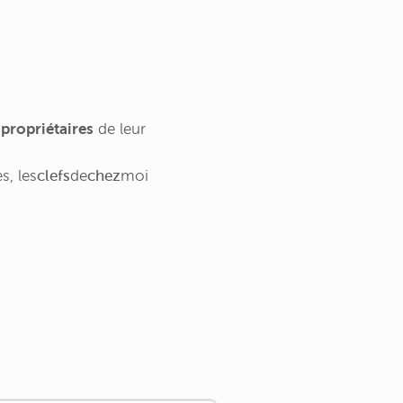
t
propriétaires
de leur
es,
les
clefs
de
chez
moi