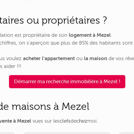
taires ou propriétaires ?
lation est propriétaire de son
logement à Mezel
.
hiffres, on s'aperçoit que plus de 85% des habitants son
ous voulez
acheter l'appartement
ou
la maison
de vos rêv
 aider !!!
Démarrer ma recherche immobilière à Mezel !
e maisons à Mezel
vente à Mezel
vues sur
les
clefs
de
chez
moi
.