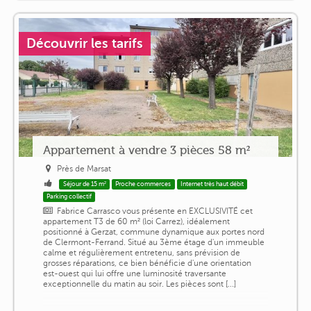
Découvrir les tarifs
Appartement à vendre 3 pièces 58 m²
Près de Marsat
Séjour de 15 m²
Proche commerces
Internet très haut débit
Parking collectif
Fabrice Carrasco vous présente en EXCLUSIVITÉ cet
appartement T3 de 60 m² (loi Carrez), idéalement
positionné à Gerzat, commune dynamique aux portes nord
de Clermont-Ferrand. Situé au 3ème étage d'un immeuble
calme et régulièrement entretenu, sans prévision de
grosses réparations, ce bien bénéficie d'une orientation
est-ouest qui lui offre une luminosité traversante
exceptionnelle du matin au soir. Les pièces sont [...]