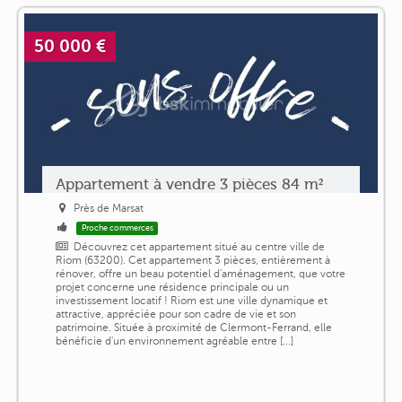
50 000 €
Appartement à vendre 3 pièces 84 m²
Près de Marsat
Proche commerces
Découvrez cet appartement situé au centre ville de
Riom (63200). Cet appartement 3 pièces, entièrement à
rénover, offre un beau potentiel d'aménagement, que votre
projet concerne une résidence principale ou un
investissement locatif ! Riom est une ville dynamique et
attractive, appréciée pour son cadre de vie et son
patrimoine. Située à proximité de Clermont-Ferrand, elle
bénéficie d'un environnement agréable entre [...]