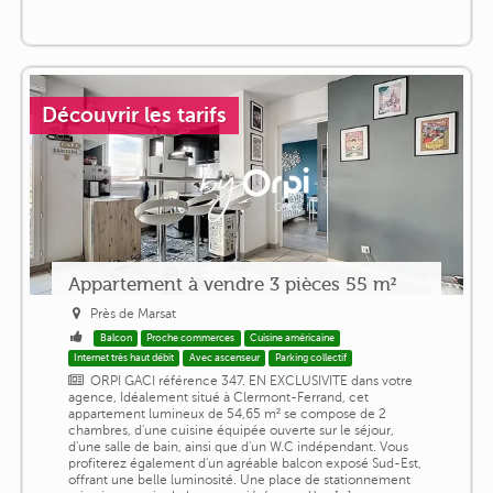
Découvrir les tarifs
Appartement à vendre 3 pièces 55 m²
Près de Marsat
Balcon
Proche commerces
Cuisine américaine
Internet très haut débit
Avec ascenseur
Parking collectif
ORPI GACI référence 347. EN EXCLUSIVITE dans votre
agence, Idéalement situé à Clermont-Ferrand, cet
appartement lumineux de 54,65 m² se compose de 2
chambres, d'une cuisine équipée ouverte sur le séjour,
d'une salle de bain, ainsi que d'un W.C indépendant. Vous
profiterez également d'un agréable balcon exposé Sud-Est,
offrant une belle luminosité. Une place de stationnement