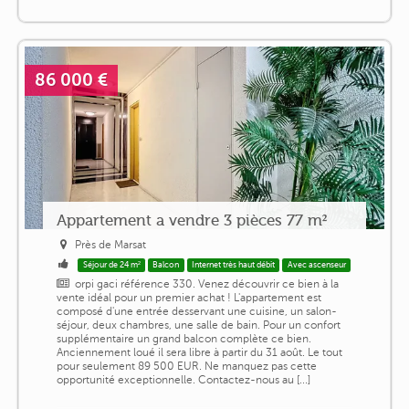
86 000 €
Appartement a vendre 3 pièces 77 m²
Près de Marsat
Séjour de 24 m²
Balcon
Internet très haut débit
Avec ascenseur
orpi gaci référence 330. Venez découvrir ce bien à la
vente idéal pour un premier achat ! L'appartement est
composé d'une entrée desservant une cuisine, un salon-
séjour, deux chambres, une salle de bain. Pour un confort
supplémentaire un grand balcon complète ce bien.
Anciennement loué il sera libre à partir du 31 août. Le tout
pour seulement 89 500 EUR. Ne manquez pas cette
opportunité exceptionnelle. Contactez-nous au [...]