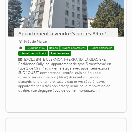
Appartement a vendre 3 pièces 59 m²
Près de Marsat
Séjour de 44 m²
Balcon
Proche commerces
Cuisine américaine
Internet très haut débit
Avec ascenseur
EXCLUSIVITE CLERMONT-FERRAND, LA GLACIERE,
Résidence Sully, bel appartement de type 3 transformé en
type 2 de 59 m² au sixième étage avec ascenseur exposé
SUD/ OUEST comprenant : entrée, cuisine équipée
ouverte sur salon séjour ( 44m²) donnant sur balcon,
placards, une chambre, salle d'eau et wc séparé, cave,
appartement en trés bon état général, belle rénovation de
qualité, vue dégagée ( puy de dome, montjuzet, [...]