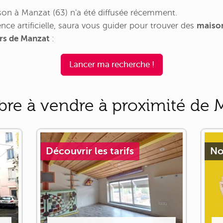
on à Manzat (63) n'a été diffusée récemment.
nce artificielle, saura vous guider pour trouver des
maison
urs de Manzat
:
Lancer ma recherche !
re à vendre à proximité de 
Découvrir les tarifs
No