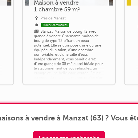
Maison à vendre
1 chambre 59 m²
Près de Manzat
Proche commerces
Blanzat, Maison de bourg T2 avec
grange à vendre Charmante maison de
bourg de type T2 offrant un beau
potentiel. Elle se compose d'une cuisine
équipée, d'un salon, d'une chambre
confortable, et d'une salle d'eau.
Indépendamment, vous bénéficierez
d'une grange de 35 m2 au sol idéale pour
le stationnement de vos vehicules, un
cuvage et une belle cave voutée. Située
au coeur du village, la maison profite d'un
environnement [...]
aisons à vendre à Manzat (63) ? Vous ête