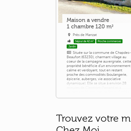
Maison a vendre
1 chambre 120 m²
Près de Manzat
Séjour de 42 m²
Proche commerces
Jardin
Située sur la commune de Chapdes-
Beaufort (63230), charmant village au
coeur de la campagne auvergnate, cett
propriété bénéficie d'un environnement
calme et verdoyant, tout en restant
proche des commodités (boulangerie,
épicerie, auberges, vie associative
dynamique). Elle se situe à environ 28
minutes de Clermont-Ferrand et à
seulement 25 minutes de Riom. Édifiée
sur une parcelle de 960 m², cette maiso
offre un fort [...]
Trouvez votre m
Chez Moi