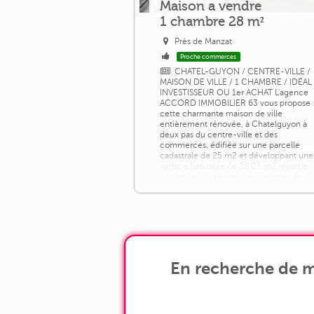
Maison a vendre
1 chambre 28 m²
Près de Manzat
Proche commerces
CHATEL-GUYON / CENTRE-VILLE /
MAISON DE VILLE / 1 CHAMBRE / IDÉAL
INVESTISSEUR OU 1er ACHAT L'agence
ACCORD IMMOBILIER 63 vous propose
cette charmante maison de ville
entièrement rénovée, à Chatelguyon à
deux pas du centre-ville et des
commerces, édifiée sur une parcelle
cadastrale de 25 m2 et développant une
surface habitable de 28.05 m2 répartie
sur 2 niveaux. Le rez-de-chaussée se
compose d'une cuisine aménagée et [...]
En recherche de m