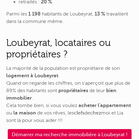
retraités :
20 %
Parmi les
1 198
habitants de Loubeyrat,
13 %
travaillent
dans la commune même.
Loubeyrat, locataires ou
propriétaires ?
La majorité de la population est propriétaire de son
logement à Loubeyrat
.
Quand on regarde les chiffres, on s'aperçoit que plus de
89% des habitants sont
propriétaires
de leur
bien
immobilier
.
Cela tombe bien, si vous voulez
acheter l'appartement
ou
la maison
de vos rêves,
les
clefs
de
chez
moi
et Lia
sont là pour vous aider !!!
Démarrer ma recherche immobilière à Loubeyrat !