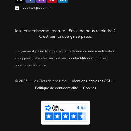
contact@lcdcm.fr
clefs
chez
les
de
moi
recrute ! Envie de nous rejoindre ?
C'est par ici que ça se passe.
…
si jamais il y a un truc qui vous chiffonne ou une amélioration
à suggérer, n'hésitez surtout pas :
contact@lcdcm.fr
. C'est
promis, on vous lira.
© 2025 — Les Clefs de chez Moi —
Mentions légales et CGU
—
Politique de confidentialité
—
Cookies