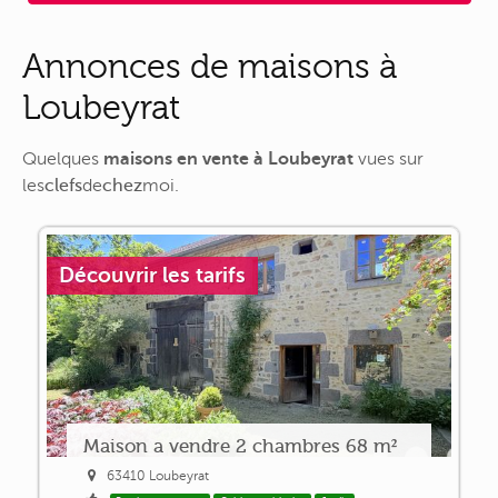
Annonces de maisons à
Loubeyrat
Quelques
maisons en vente à Loubeyrat
vues sur
les
clefs
de
chez
moi
.
Découvrir les tarifs
Maison a vendre 2 chambres 68 m²
63410 Loubeyrat