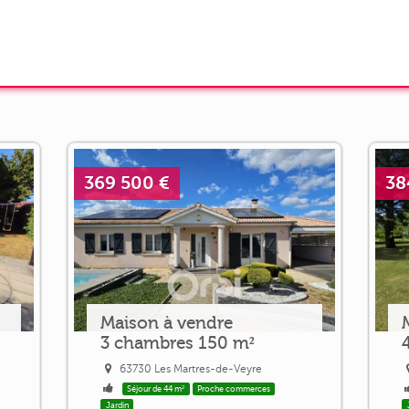
369 500 €
38
Maison à vendre
3 chambres 150 m²
63730 Les Martres-de-Veyre
Séjour de 44 m²
Proche commerces
Jardin