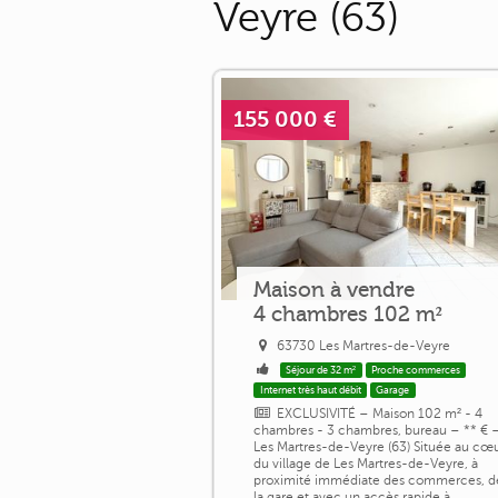
Veyre (63)
155 000 €
Maison à vendre
4 chambres 102 m²
63730 Les Martres-de-Veyre
Séjour de 32 m²
Proche commerces
Internet très haut débit
Garage
EXCLUSIVITÉ – Maison 102 m² - 4
chambres - 3 chambres, bureau – ** € 
Les Martres-de-Veyre (63) Située au cœ
du village de Les Martres-de-Veyre, à
proximité immédiate des commerces, d
la gare et avec un accès rapide à