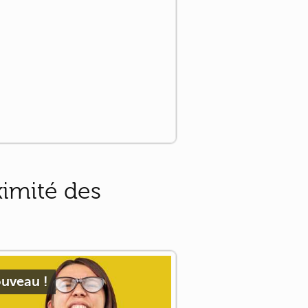
ximité des
uveau !