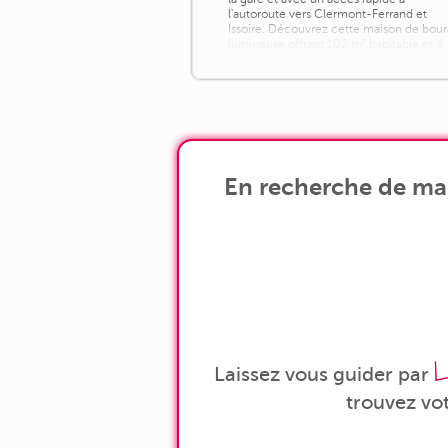
l'autoroute vers Clermont-Ferrand et
Issoire. Découvrez cette maison de bou
lumineuse offrant 102 m² habitable et 4
chambres et un beau potentiel
d'aménagement, idéale pour une famille
un premier [...]
En recherche de mai
L
Laissez vous guider par
trouvez vo