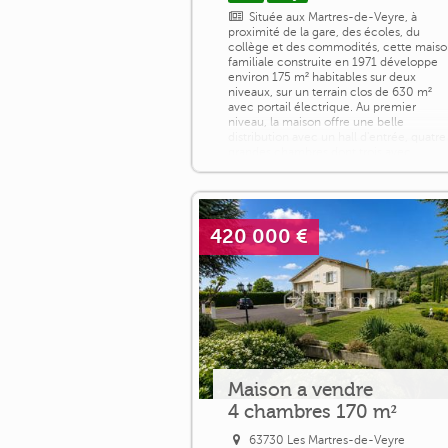
Située aux Martres-de-Veyre, à
proximité de la gare, des écoles, du
collège et des commodités, cette mais
familiale construite en 1971 développe
environ 175 m² habitables sur deux
niveaux, sur un terrain clos de 630 m²
avec portail électrique. Au premier
niveau, la maison offre une belle
distribution avec un hall d'entrée, quatre
grandes chambres dont trois avec
placards, une cuisine séparée aménagée
ainsi qu'un [...]
420 000 €
Maison a vendre
4 chambres 170 m²
63730 Les Martres-de-Veyre