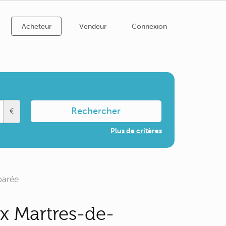
Acheteur
Vendeur
Connexion
Rechercher
€
Plus de critères
parée
x Martres-de-