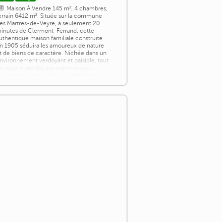
Maison À Vendre 145 m², 4 chambres,
errain 6412 m². Située sur la commune
es Martres-de-Veyre, à seulement 20
inutes de Clermont-Ferrand, cette
uthentique maison familiale construite
n 1905 séduira les amoureux de nature
t de biens de caractère. Nichée dans un
nvironnement verdoyant et paisible, tout
n restant proche des commerces,
coles et commodités, elle bénéficie
'un cadre de vie rare aux portes de la
lle [...]