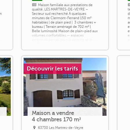
Maison familiale aux prestations de
qualité. LES MARTRES-DE-VEYRE –
t
on
Secteur sud recherché À quelques
d
minutes de Clermont-Ferrand 150 m²
m
habitables | de plain pied | ️ 3 chambres +
a
bureau | Terrain aménagé de 702 m² | ️
e
Belle luminosité Maison de plain-pied aux
e
volumes confortables — espaces
e
extérieurs pensés pour la détente et le
e
confort au quotidien Agencement : •
é
,
Grande pièce de vie conviviale et
d
lumineuse avec [...]
vi
Découvrir les tarifs
Maison a vendre
4 chambres 170 m²
63730 Les Martres-de-Veyre