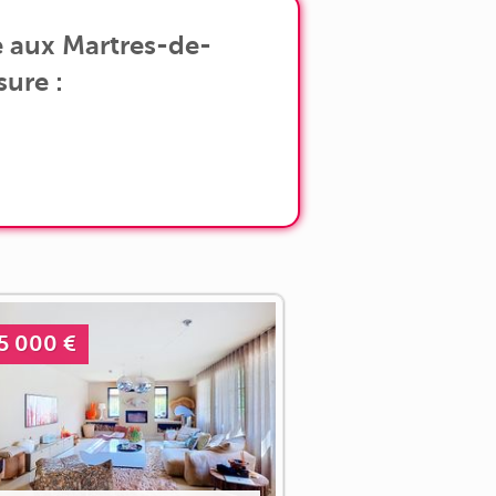
e aux Martres-de-
sure :
5 000 €