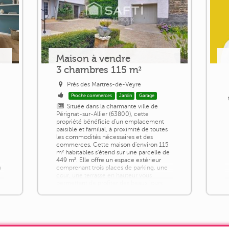
Maison à vendre
3 chambres 115 m²
Près des Martres-de-Veyre
Proche commerces
Jardin
Garage
Située dans la charmante ville de
Pérignat-sur-Allier (63800), cette
propriété bénéficie d'un emplacement
paisible et familial, à proximité de toutes
les commodités nécessaires et des
commerces. Cette maison d'environ 115
m² habitables s'étend sur une parcelle de
449 m². Elle offre un espace extérieur
u
comprenant trois places de parking, une
cour, une terrasse en hauteur vous
permettant de profiter des beaux jours
avec [...]