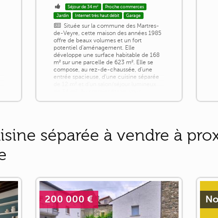
Séjour de 34 m²
Proche commerces
Jardin
Internet très haut débit
Garage
Située sur la commune des Martres-
de-Veyre, cette maison des années 1985
offre de beaux volumes et un fort
potentiel d'aménagement. Elle
développe une surface habitable de 168
m² sur une parcelle de 623 m². Elle se
compose, au rez-de-chaussée, d'une
entrée spacieuse, d'une cuisine séparée
de 12 m² et d'un salon/séjour lumineux
e
de 34 m². Au premier étage, vous
trouverez trois chambres de 10 à 12 m²
ainsi qu'une salle de [...]
isine séparée à vendre à pro
e
200 000 €
No