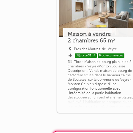
Maison à vendre
2 chambres 65 m²
Près des Martres-de-Veyre
Séjour de 32 m²
Proche commerces
Titre : Maison de bourg plain-pied 2
chambres - Veyre-Monton Soulasse
Description : Vends maison de bourg de
caractère située dans le hameau calme
de Soulasse, sur la commune de Veyre-
Monton Ce bien dispose d'une
configuration fonctionnelle avec
l'intégralité de la partie habitation
développée sur un seul et même platea
surélevé. L'habitation se compose d'une
pièce de vie de 32 m2, dotée d'un insert
de cheminée pour [...]