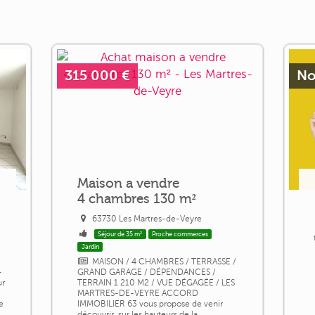
315 000 €
No
Maison a vendre
4 chambres 130 m²
63730 Les Martres-de-Veyre
Séjour de 35 m²
Proche commerces
Jardin
MAISON / 4 CHAMBRES / TERRASSE /
–
GRAND GARAGE / DÉPENDANCES /
ur
TERRAIN 1 210 M2 / VUE DÉGAGÉE / LES
MARTRES-DE-VEYRE ACCORD
e
IMMOBILIER 63 vous propose de venir
découvrir, sur les hauteurs de la