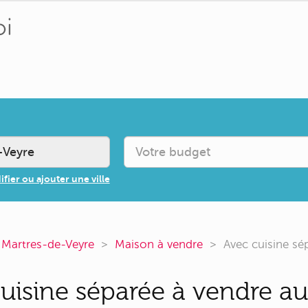
fier ou ajouter une ville
 Martres-de-Veyre
Maison à vendre
Avec cuisine sé
uisine séparée à vendre au