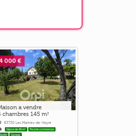
4 000 €
Maison a vendre
4 chambres 145 m²
63730 Les Martres-de-Veyre
Séjour de 46 m²
Proche commerces
Jardin
Garage