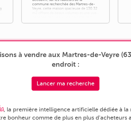
commune recherchée des Martres-de-
rg
Veyre, cette maison spacieuse de 130.32
m2 offrant de beaux volumes et une vue
dégagée, le tout sur une parcelle de 1
,
210 m2. Ici, confort, fonctionnalité et
qualité de vie s'allient parfaitement [...]
sons à vendre aux Martres-de-Veyre (63
endroit :
Lancer ma recherche
ia
, la première intelligence artificielle dédiée à l
tre bonheur comme de plus en plus d'acheteurs a