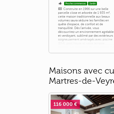
Proche commerces
Jardin
Construite en 1966 sur une belle
parcelle close et arborée de 1 935 m²,
cette maison traditionnelle aux beaux
volumes saura séduire les familles en
quête d'espace, de confort et de
tranquillité. Dès l'arrivée, vous
découvrirez un environnement agréable
et verdoyant, sublimé par des extérieurs
soigneusement aménagés avec piscine
(8X4), pool house et vaste terrasse
propice aux moments de convivialité. L
rez-de-chaussée [...]
Maisons avec cu
Martres-de-Veyr
116 000 €