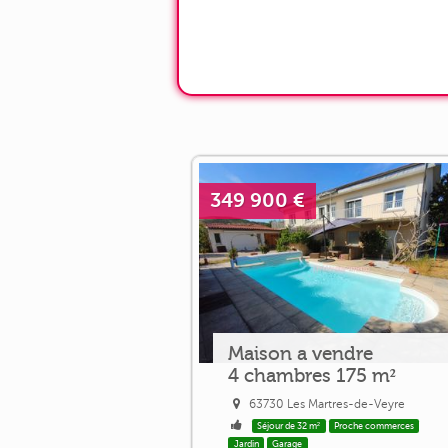
349 900 €
Maison a vendre
4 chambres 175 m²
63730 Les Martres-de-Veyre
Séjour de 32 m²
Proche commerces
Jardin
Garage