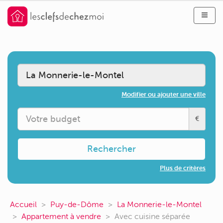
Modifier ou ajouter une ville
€
Rechercher
Plus de critères
Accueil
Puy-de-Dôme
La Monnerie-le-Montel
Appartement à vendre
Avec cuisine séparée