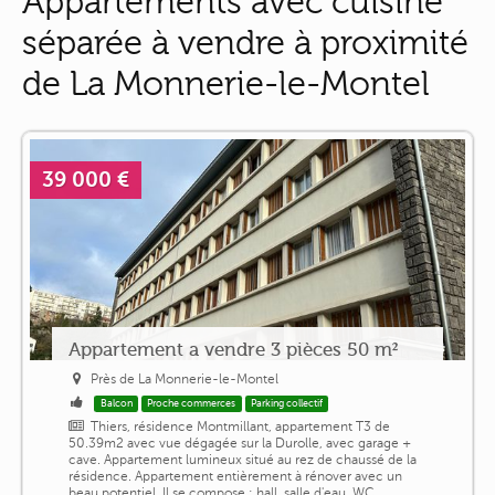
Appartements avec cuisine
séparée à vendre à proximité
de La Monnerie-le-Montel
39 000 €
Appartement a vendre 3 pièces 50 m²
Près de La Monnerie-le-Montel
Balcon
Proche commerces
Parking collectif
Thiers, résidence Montmillant, appartement T3 de
50.39m2 avec vue dégagée sur la Durolle, avec garage +
cave. Appartement lumineux situé au rez de chaussé de la
résidence. Appartement entièrement à rénover avec un
beau potentiel. Il se compose : hall, salle d'eau, WC,