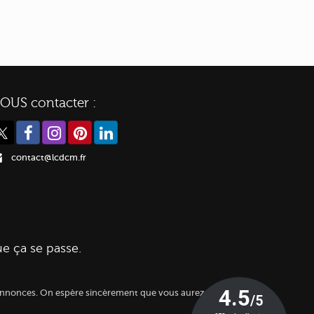
OUS contacter :
contact@lcdcm.fr
ue ça se passe.
es annonces. On espère sincèrement que vous aurez autant