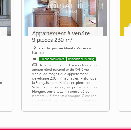
Appartement à vendre
9 pièces 230 m²
Près du quartier Murat - Pasteur -
Pailloux
Proche commerces
Immeuble de standing
Niché au 2ème et dernier étage d'un
ancien hôtel particulier du XVIIIème
siècle, ce magnifique appartement
développe 230 m² habitables. Plafonds à
un
la Française, cheminées en pierre de
Volvic ou en marbre, parquets en point de
s
Hongrie, tomettes... il a conservé de
nombreux éléments d'époque. C'est par
un vaste hall d'entrée que vous pénétrez
dans ses grands volumes, typiques de ces
anciens logis. Une grande cuisine [...]