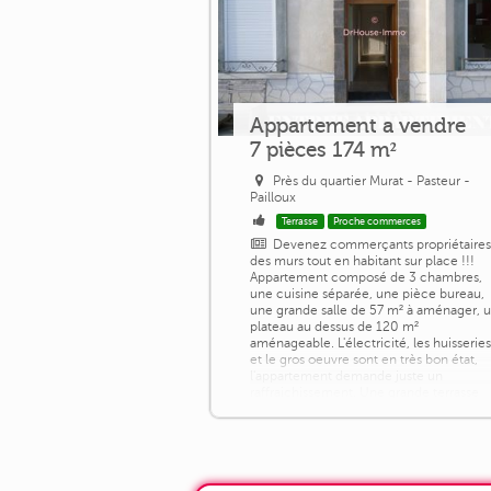
Appartement a vendre
7 pièces 174 m²
Près du quartier Murat - Pasteur -
Pailloux
Terrasse
Proche commerces
Devenez commerçants propriétaires
des murs tout en habitant sur place !!!
Appartement composé de 3 chambres,
une cuisine séparée, une pièce bureau,
une grande salle de 57 m² à aménager, 
plateau au dessus de 120 m²
aménageable. L'électricité, les huisserie
et le gros oeuvre sont en très bon état,
l'appartement demande juste un
raffraichissement. Une grande terrasse
(80m²) avec vue sur le Lembronet
complète le bien. Au [...]