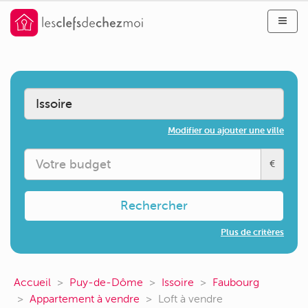
Modifier ou ajouter une ville
€
Rechercher
Plus de critères
Accueil
Puy-de-Dôme
Issoire
Faubourg
Appartement à vendre
Loft à vendre