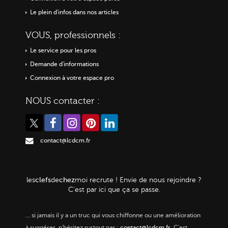
Le plein d'infos dans nos articles
VOUS, professionnels :
Le service pour les pros
Demande d'informations
Connexion à votre espace pro
NOUS contacter :
contact@lcdcm.fr
clefs
chez
les
de
moi
recrute ! Envie de nous rejoindre ?
C'est par ici que ça se passe.
…
si jamais il y a un truc qui vous chiffonne ou une amélioration
à suggérer, n'hésitez surtout pas :
contact@lcdcm.fr
. C'est