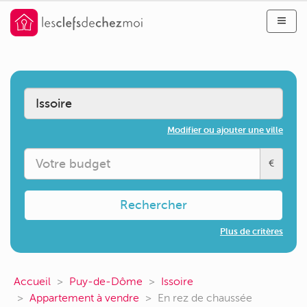
Modifier ou ajouter une ville
€
Rechercher
Plus de critères
Accueil
Puy-de-Dôme
Issoire
Appartement à vendre
En rez de chaussée