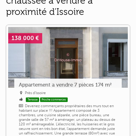
chaussée à vendre à
proximité d'Issoire
138 000 €
Appartement a vendre 7 pièces 174 m²
Près d'Issoire
Terrasse
Proche commerces
Devenez commerçants propriétaires des murs tout en
habitant sur place !!! Appartement composé de 3
chambres, une cuisine séparée, une pièce bureau, une
grande salle de 57 m² à aménager, un plateau au dessus de
120 m² aménageable. L'électricité, les huisseries et le gros
oeuvre sont en très bon état, l'appartement demande juste
un raffraichissement. Une grande terrasse (80m²) avec vue