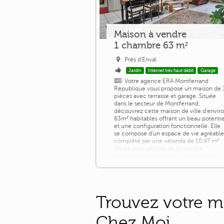
Maison à vendre
1 chambre 63 m²
Près d'Enval
Jardin
Internet très haut débit
Garage
Votre agence ERA Montferrand
République vous propose un maison de 
pièces avec terrasse et garage. Située
dans le secteur de Montferrand,
découvrez cette maison de ville d'envir
63m² habitables offrant un beau potentie
et une configuration fonctionnelle. Elle
se compose d'un espace de vie agréable
complété par une véranda de 10,47 m²
idéale pour profiter de la lumière
naturelle toute l'année. Une pièce avec
lavoir [...]
Trouvez votre m
Chez Moi