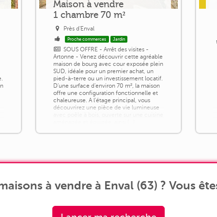
Maison à vendre
1 chambre 70 m²
Près d'Enval
Proche commerces
Jardin
SOUS OFFRE - Arrêt des visites -
Artonne - Venez découvrir cette agréable
maison de bourg avec cour exposée plein
SUD, idéale pour un premier achat, un
e.
pied-à-terre ou un investissement locatif.
on
D'une surface d'environ 70 m², la maison
offre une configuration fonctionnelle et
chaleureuse. A l'étage principal, vous
découvrirez une pièce de vie lumineuse
l
avec poêle à bois, ouverte sur une cuisine
aménagée et équipée, ainsi [...]
aisons à vendre à Enval (63) ? Vous ête