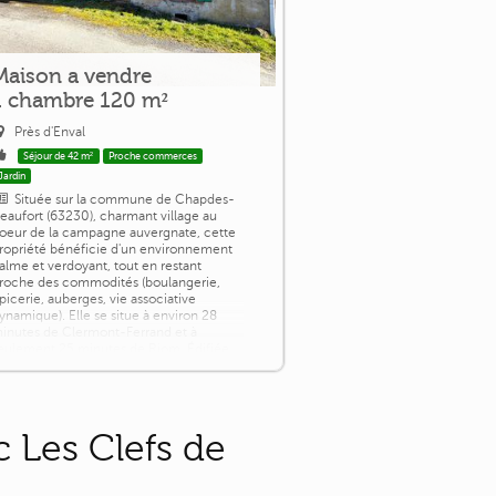
Maison a vendre
1 chambre 120 m²
Près d'Enval
Séjour de 42 m²
Proche commerces
Jardin
Située sur la commune de Chapdes-
eaufort (63230), charmant village au
oeur de la campagne auvergnate, cette
ropriété bénéficie d'un environnement
alme et verdoyant, tout en restant
roche des commodités (boulangerie,
picerie, auberges, vie associative
ynamique). Elle se situe à environ 28
inutes de Clermont-Ferrand et à
eulement 25 minutes de Riom. Édifiée
ur une parcelle de 960 m², cette maison
ffre un fort [...]
 Les Clefs de