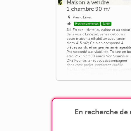
Maison a vendre
1 chambre 90 m²
Près d'Enval
Proche commerces
Jardin
En exclusivité, au calme et au coeur
de la ville d'Ennezat, venez découvrir
cette maison à réhabiliter avec jardin
d'env 415 m2; Ce bien comprend 4
pièces au rdc et un grenier aménageabl
Pas raccordé aux viabilités. Toiture en b
état. Prix : 95 500 euros Non Soumis au
DPE Pour visiter et vous accompagner
dans votre projet, contactez Aurélie
MERLET, au ** ** ** ** ** ou par courrie
à ***@***.** Cette présente [...]
En recherche de m