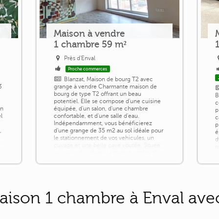
Maison à vendre
1 chambre 59 m²
Près d'Enval
Proche commerces
Blanzat, Maison de bourg T2 avec
3
grange à vendre Charmante maison de
bourg de type T2 offrant un beau
B
potentiel. Elle se compose d'une cuisine
c
on
équipée, d'un salon, d'une chambre
p
l
confortable, et d'une salle d'eau.
c
Indépendamment, vous bénéficierez
p
,
d'une grange de 35 m2 au sol idéale pour
é
le stationnement de vos vehicules, un
d
cuvage et une belle cave voutée. Située
m
au coeur du village, la maison profite d'un
s
environnement [...]
s
o
aison 1 chambre à Enval avec