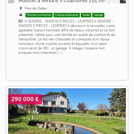
Maison à vendre 3 chambres 112 m²
Près de Dallet
Proche commerces
Cuisine américaine
Jardin
Garage
A VENDRE - MAISON 5 PIECES - LEMPDES A VENDRE -
MAISON 5 PIECES - LEMPDES À découvrir à Lempdes, cette
agréable maison familiale offre de beaux volumes et un fort
potentiel, idéale pour une famille en quête de confort et de
tranquillité. Le rez-de-chaussée se compose d'un séjour
lumineux, d'une cuisine ouverte et équipée, d'un salon
convivial et de WC, un garage. À l'étage, l'espace nuit
propose trois chambres [...]
290 000 €