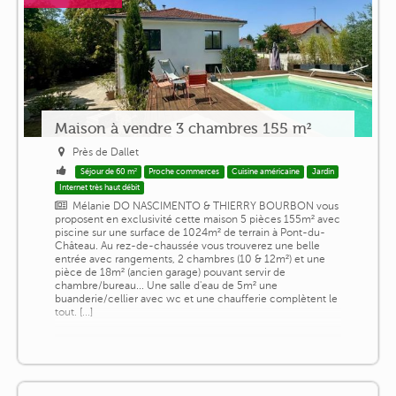
Maison à vendre 3 chambres 155 m²
Près de Dallet
Séjour de 60 m²
Proche commerces
Cuisine américaine
Jardin
Internet très haut débit
Mélanie DO NASCIMENTO & THIERRY BOURBON vous
proposent en exclusivité cette maison 5 pièces 155m² avec
piscine sur une surface de 1024m² de terrain à Pont-du-
Château. Au rez-de-chaussée vous trouverez une belle
entrée avec rangements, 2 chambres (10 & 12m²) et une
pièce de 18m² (ancien garage) pouvant servir de
chambre/bureau... Une salle d'eau de 5m² une
buanderie/cellier avec wc et une chaufferie complètent le
tout. [...]