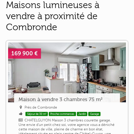
Maisons lumineuses à
vendre à proximité de
Combronde
169 900 €
Maison à vendre 3 chambres 75 m²
Près de Combronde
Séjour de 30 m²
Proche commerces
Jardin
Garage
CHATELGUYON Maison 3 chambres courette garage.
Une envie d'un petit chez soi, votre agence vous a déniché
cette maison de ville, pleine de charme en bon état,
idéalement située en plein centre de Châtel-Guyon, une