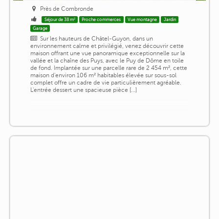
Près de Combronde
Séjour de 38 m²
Proche commerces
Vue montagne
Jardin
Garage
Sur les hauteurs de Châtel-Guyon, dans un
environnement calme et privilégié, venez découvrir cette
maison offrant une vue panoramique exceptionnelle sur la
vallée et la chaîne des Puys, avec le Puy de Dôme en toile
de fond. Implantée sur une parcelle rare de 2 454 m², cette
maison d'environ 106 m² habitables élevée sur sous-sol
complet offre un cadre de vie particulièrement agréable.
L'entrée dessert une spacieuse pièce [...]