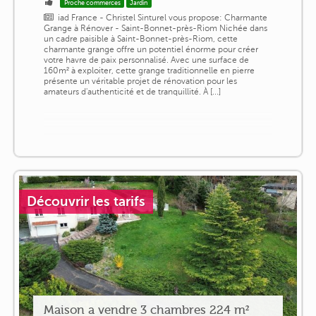
Proche commerces
Jardin
iad France - Christel Sinturel vous propose: Charmante
Grange à Rénover - Saint-Bonnet-près-Riom Nichée dans
un cadre paisible à Saint-Bonnet-près-Riom, cette
charmante grange offre un potentiel énorme pour créer
votre havre de paix personnalisé. Avec une surface de
160m² à exploiter, cette grange traditionnelle en pierre
présente un véritable projet de rénovation pour les
amateurs d'authenticité et de tranquillité. À [...]
Découvrir les tarifs
Maison a vendre 3 chambres 224 m²