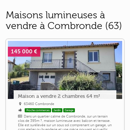
Maisons lumineuses à
vendre à Combronde (63)
145 000 €
Maison a vendre 2 chambres 64 m²
63460 Combronde
Proche commerces
Jardin
Garage
Dans un quartier calme de Combronde, sur un terrain
clos de 395m ?, maison lumineuse avec balcon et terrasse.
Elle est surélevée sur un sous sol comprenant un garage, un
coin atelier ou buanderie et une pièce pouvant accueillir