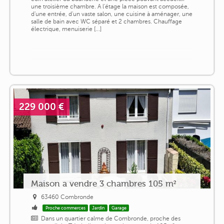
une troisième chambre. A l'étage la maison est composée,
d'une entrée, d'un vaste salon, une cuisine à aménager, une
salle de bain avec WC séparé et 2 chambres. Chauffage
électrique, menuiserie [...]
229 000 €
Maison a vendre 3 chambres 105 m²
63460 Combronde
Proche commerces
Jardin
Garage
Dans un quartier calme de Combronde, proche des