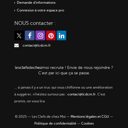
Demande d'informations
Connexion à votre espace pro
NOUS contacter :
contact@lcdcm.fr
clefs
chez
les
de
moi
recrute ! Envie de nous rejoindre ?
C'est par ici que ça se passe.
…
si jamais il y a un truc qui vous chiffonne ou une amélioration
à suggérer, n'hésitez surtout pas :
contact@lcdcm.fr
. C'est
promis, on vous lira.
© 2025 — Les Clefs de chez Moi —
Mentions légales et CGU
—
Politique de confidentialité
—
Cookies