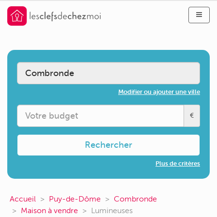
Modifier ou ajouter une ville
€
Rechercher
Plus de critères
Accueil
Puy-de-Dôme
Combronde
Maison à vendre
Lumineuses