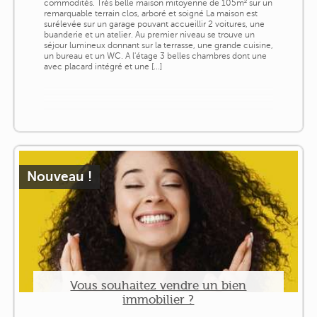
commodités. Très belle maison mitoyenne de 105m² sur un
remarquable terrain clos, arboré et soigné La maison est
surélevée sur un garage pouvant accueillir 2 voitures, une
buanderie et un atelier. Au premier niveau se trouve un
séjour lumineux donnant sur la terrasse, une grande cuisine,
un bureau et un WC. A l'étage 3 belles chambres dont une
avec placard intégré et une [...]
Nouveau !
Vous souhaitez vendre un bien
immobilier ?