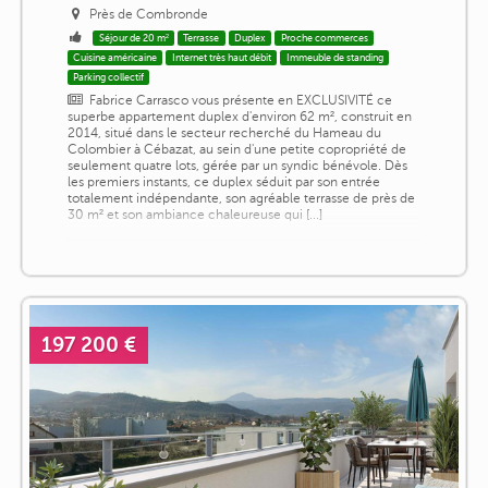
Près de Combronde
Séjour de 20 m²
Terrasse
Duplex
Proche commerces
Cuisine américaine
Internet très haut débit
Immeuble de standing
Parking collectif
Fabrice Carrasco vous présente en EXCLUSIVITÉ ce
superbe appartement duplex d'environ 62 m², construit en
2014, situé dans le secteur recherché du Hameau du
Colombier à Cébazat, au sein d'une petite copropriété de
seulement quatre lots, gérée par un syndic bénévole. Dès
les premiers instants, ce duplex séduit par son entrée
totalement indépendante, son agréable terrasse de près de
30 m² et son ambiance chaleureuse qui [...]
197 200 €