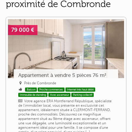
proximité de Combronde
79 000 €
Appartement à vendre 5 pièces 76 m²
Près de Combronde
Balcon
Proche commerces
Internet très haut débit
Immeuble de standing
Avec ascenseur
Parking collectif
Votre agence ERA Montferrand République, spécialiste
de l'immobilier local, vous présente en exclusivité cet
appartement, idéalement située à CLERMONT-FERRAND,
proche des commodités. Découvrez ce magnifique
appartement situé au 9ème étage avec ascenseur, offrant
une vue dégagée, une luminosité exceptionnelle et un
agencement idéal pour une famille. Il se compose d'une
entrée, d'un salon convivial, d'une cuisine [...]