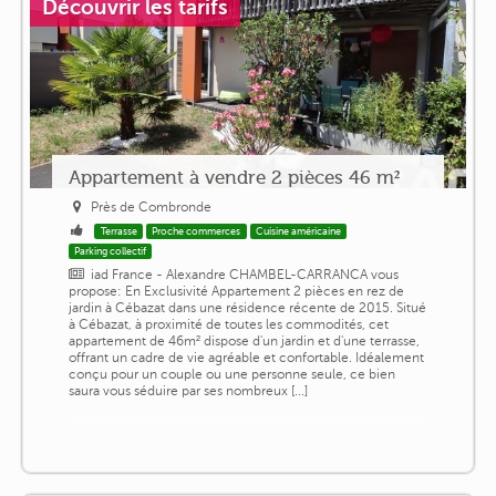
Découvrir les tarifs
Appartement à vendre 2 pièces 46 m²
Près de Combronde
Terrasse
Proche commerces
Cuisine américaine
Parking collectif
iad France - Alexandre CHAMBEL-CARRANCA vous
propose: En Exclusivité Appartement 2 pièces en rez de
jardin à Cébazat dans une résidence récente de 2015. Situé
à Cébazat, à proximité de toutes les commodités, cet
appartement de 46m² dispose d'un jardin et d'une terrasse,
offrant un cadre de vie agréable et confortable. Idéalement
conçu pour un couple ou une personne seule, ce bien
saura vous séduire par ses nombreux [...]