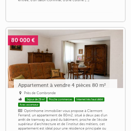
80 000 €
Appartement à vendre 4 pièces 80 m²
Près de Combronde
Séjour de 29 m²
Proche commerces
Internet très haut débit
Avec ascenseur
Optimhome immobilier vous propose à Clermont
Ferrand, un appartement de 80m2. situé à deux pas d'un
arrêt de tramway au pied du bâtiment, proche de l'école
supérieur d'architecture et de l'institut des métiers, cet
appartement est idéal pour une résidence principale ou