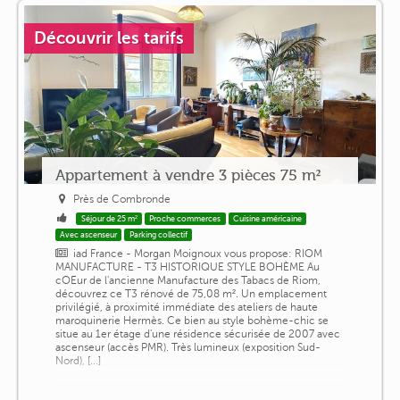
Découvrir les tarifs
Appartement à vendre 3 pièces 75 m²
Près de Combronde
Séjour de 25 m²
Proche commerces
Cuisine américaine
Avec ascenseur
Parking collectif
iad France - Morgan Moignoux vous propose: RIOM
MANUFACTURE - T3 HISTORIQUE STYLE BOHÈME Au
cOEur de l'ancienne Manufacture des Tabacs de Riom,
découvrez ce T3 rénové de 75,08 m². Un emplacement
privilégié, à proximité immédiate des ateliers de haute
maroquinerie Hermès. Ce bien au style bohème-chic se
situe au 1er étage d'une résidence sécurisée de 2007 avec
ascenseur (accès PMR). Très lumineux (exposition Sud-
Nord), [...]