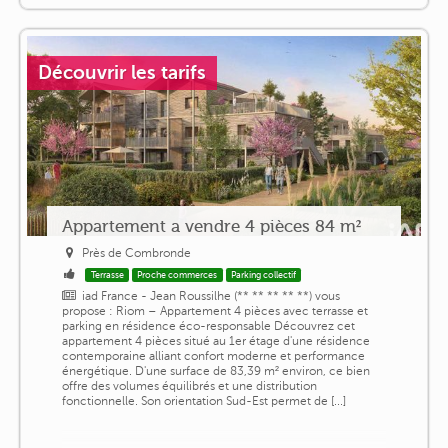
Découvrir les tarifs
Appartement a vendre 4 pièces 84 m²
Près de Combronde
Terrasse
Proche commerces
Parking collectif
iad France - Jean Roussilhe (** ** ** ** **) vous
propose : Riom – Appartement 4 pièces avec terrasse et
parking en résidence éco-responsable Découvrez cet
appartement 4 pièces situé au 1er étage d'une résidence
contemporaine alliant confort moderne et performance
énergétique. D'une surface de 83,39 m² environ, ce bien
offre des volumes équilibrés et une distribution
fonctionnelle. Son orientation Sud-Est permet de [...]