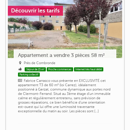
Découvrir les tarifs
Appartement a vendre 3 pièces 58 m²
Près de Combronde
Séjour de 15 m²
Proche commerces
Internet très haut débit
Parking collectif
Fabrice Carrasco vous présente en EXCLUSIVITÉ cet
appartement T3 de 60 m² (loi Carrez), idéalement
positionné à Gerzat, commune dynamique aux portes nord
de Clermont-Ferrand. Situé au 3ème étage d'un immeuble
calme et régulièrement entretenu, sans prévision de
grosses réparations, ce bien bénéficie d'une orientation
est-ouest qui lui offre une luminosité traversante
exceptionnelle du matin au soir. Les pièces sont [...]