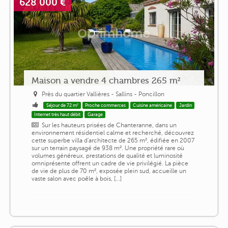
628 000 €
Maison a vendre 4 chambres 265 m²
Près du quartier Vallières - Sallins - Poncillon
Séjour de 72 m²
Proche commerces
Cuisine américaine
Jardin
Internet très haut débit
Garage
Sur les hauteurs prisées de Chanteranne, dans un
environnement résidentiel calme et recherché, découvrez
cette superbe villa d'architecte de 265 m², édifiée en 2007
sur un terrain paysagé de 938 m². Une propriété rare où
volumes généreux, prestations de qualité et luminosité
omniprésente offrent un cadre de vie privilégié. La pièce
de vie de plus de 70 m², exposée plein sud, accueille un
vaste salon avec poêle à bois, [...]