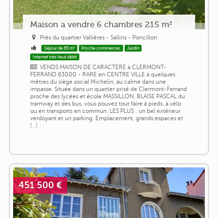
Maison a vendre 6 chambres 215 m²
Près du quartier Vallières - Sallins - Poncillon
Séjour de 65 m²
Proche commerces
Jardin
Internet très haut débit
VENDS MAISON DE CARACTERE à CLERMONT-
FERRAND 63000 - RARE en CENTRE VILLE à quelques
mètres du siège social Michelin, au calme dans une
impasse. Située dans un quartier prisé de Clermont-Ferrand
proche des lycées et école MASSILLON, BLAISE PASCAL du
tramway et des bus, vous pouvez tout faire à pieds, à vélo
ou en transports en commun. LES PLUS : un bel extérieur
verdoyant et un parking. Emplacement, grands espaces et
[...]
451 500 €