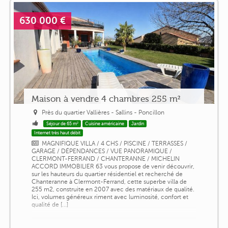
630 000 €
Maison à vendre 4 chambres 255 m²
Près du quartier Vallières - Sallins - Poncillon
Séjour de 65 m²
Cuisine américaine
Jardin
Internet très haut débit
MAGNIFIQUE VILLA / 4 CHS / PISCINE / TERRASSES /
GARAGE / DÉPENDANCES / VUE PANORAMIQUE /
CLERMONT-FERRAND / CHANTERANNE / MICHELIN
ACCORD IMMOBILIER 63 vous propose de venir découvrir,
sur les hauteurs du quartier résidentiel et recherché de
Chanteranne à Clermont-Ferrand, cette superbe villa de
255 m2, construite en 2007 avec des matériaux de qualité.
Ici, volumes généreux riment avec luminosité, confort et
qualité de [...]