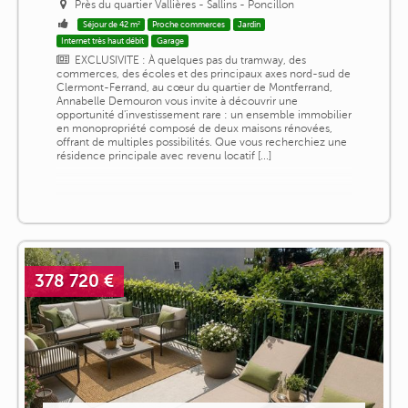
Près du quartier Vallières - Sallins - Poncillon
Séjour de 42 m²
Proche commerces
Jardin
Internet très haut débit
Garage
EXCLUSIVITE : À quelques pas du tramway, des
commerces, des écoles et des principaux axes nord-sud de
Clermont-Ferrand, au cœur du quartier de Montferrand,
Annabelle Demouron vous invite à découvrir une
opportunité d'investissement rare : un ensemble immobilier
en monopropriété composé de deux maisons rénovées,
offrant de multiples possibilités. Que vous recherchiez une
résidence principale avec revenu locatif [...]
378 720 €