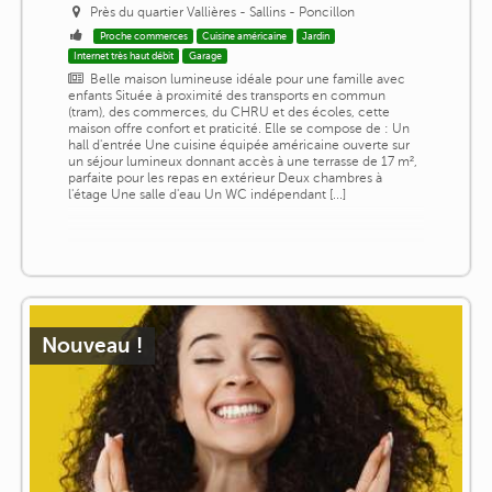
Près du quartier Vallières - Sallins - Poncillon
Proche commerces
Cuisine américaine
Jardin
Internet très haut débit
Garage
Belle maison lumineuse idéale pour une famille avec
enfants Située à proximité des transports en commun
(tram), des commerces, du CHRU et des écoles, cette
maison offre confort et praticité. Elle se compose de : Un
hall d'entrée Une cuisine équipée américaine ouverte sur
un séjour lumineux donnant accès à une terrasse de 17 m²,
parfaite pour les repas en extérieur Deux chambres à
l'étage Une salle d'eau Un WC indépendant [...]
Nouveau !