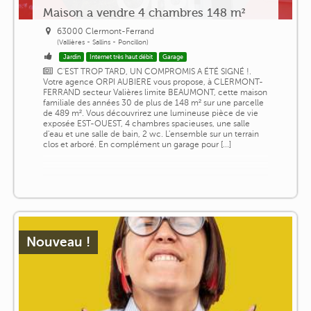
Maison a vendre 4 chambres 148 m²
63000 Clermont-Ferrand
(Vallières - Sallins - Poncillon)
Jardin
Internet très haut débit
Garage
C'EST TROP TARD, UN COMPROMIS A ÉTÉ SIGNÉ !.
Votre agence ORPI AUBIERE vous propose, à CLERMONT-
FERRAND secteur Valières limite BEAUMONT, cette maison
familiale des années 30 de plus de 148 m² sur une parcelle
de 489 m². Vous découvrirez une lumineuse pièce de vie
exposée EST-OUEST, 4 chambres spacieuses, une salle
d'eau et une salle de bain, 2 wc. L'ensemble sur un terrain
clos et arboré. En complément un garage pour [...]
Nouveau !