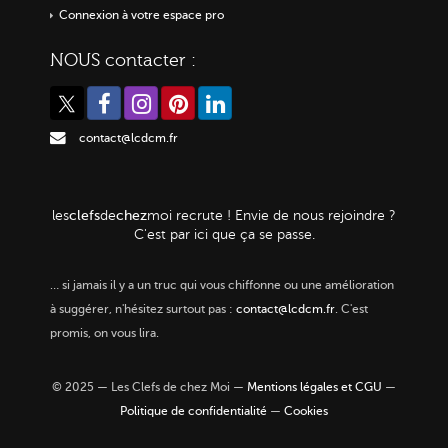
Connexion à votre espace pro
NOUS contacter :
contact@lcdcm.fr
clefs
chez
les
de
moi
recrute ! Envie de nous rejoindre ?
C'est par ici que ça se passe.
…
si jamais il y a un truc qui vous chiffonne ou une amélioration
à suggérer, n'hésitez surtout pas :
contact@lcdcm.fr
. C'est
promis, on vous lira.
© 2025 — Les Clefs de chez Moi —
Mentions légales et CGU
—
Politique de confidentialité
—
Cookies