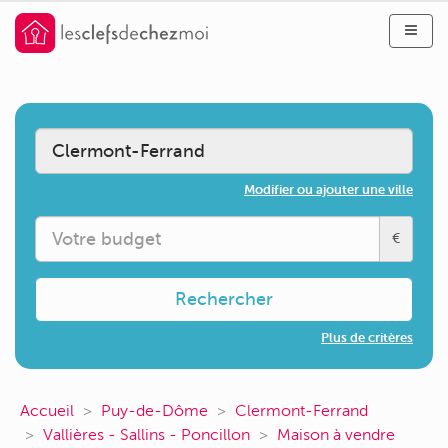
Modifier ou ajouter une ville
€
Rechercher
Plus de critères
Accueil
Puy-de-Dôme
Clermont-Ferrand
Vallières - Sallins - Poncillon
Maison à vendre