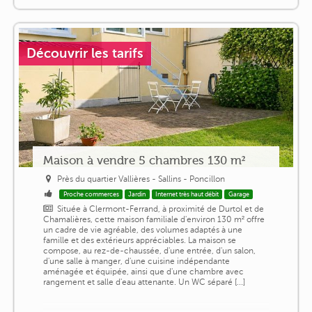
Découvrir les tarifs
Maison à vendre 5 chambres 130 m²
Près du quartier Vallières - Sallins - Poncillon
Proche commerces
Jardin
Internet très haut débit
Garage
Située à Clermont-Ferrand, à proximité de Durtol et de
Chamalières, cette maison familiale d'environ 130 m² offre
un cadre de vie agréable, des volumes adaptés à une
famille et des extérieurs appréciables. La maison se
compose, au rez-de-chaussée, d'une entrée, d'un salon,
d'une salle à manger, d'une cuisine indépendante
aménagée et équipée, ainsi que d'une chambre avec
rangement et salle d'eau attenante. Un WC séparé [...]