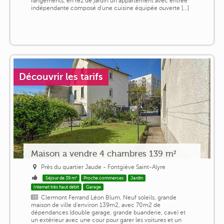
rangements, en rez de jardin un appartement avec entrée
indépendante composé d'une cuisine équipée ouverte [...]
Découvrir les tarifs
Maison a vendre 4 chambres 139 m²
Près du quartier Jaude - Fontgiève Saint-Alyre
Séjour de 39 m²
Proche commerces
Jardin
Internet très haut débit
Garage
Clermont Ferrand Léon Blum, Neuf soleils, grande
maison de ville d'environ 139m2, avec 70m2 de
dépendances (double garage, grande buanderie, cave) et
un extérieur avec une cour pour garer les voitures et un