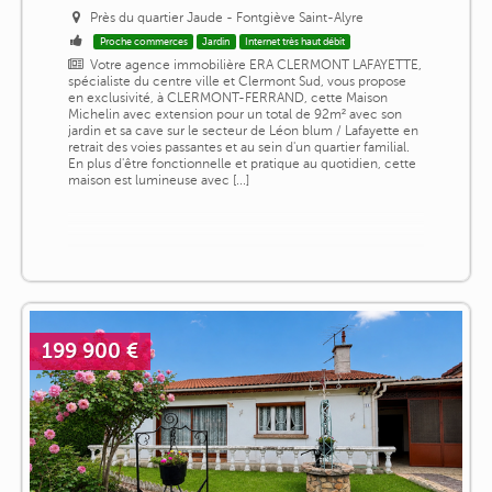
Près du quartier Jaude - Fontgiève Saint-Alyre
Proche commerces
Jardin
Internet très haut débit
Votre agence immobilière ERA CLERMONT LAFAYETTE,
spécialiste du centre ville et Clermont Sud, vous propose
en exclusivité, à CLERMONT-FERRAND, cette Maison
Michelin avec extension pour un total de 92m² avec son
jardin et sa cave sur le secteur de Léon blum / Lafayette en
retrait des voies passantes et au sein d'un quartier familial.
En plus d'être fonctionnelle et pratique au quotidien, cette
maison est lumineuse avec [...]
199 900 €