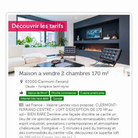
Découvrir les tarifs
Maison a vendre 2 chambres 170 m²
63000 Clermont-Ferrand
(Jaude - Fontgiève Saint-Alyre)
Séjour de 64 m²
Proche commerces
Cuisine américaine
Internet très haut débit
Garage
iad France - Valerie Lannes vous propose: CLERMONT-
FERRAND CENTRE – LOFT D'EXCEPTION DE 170 M² au
sol– BIEN RARE Derrière une façade discrète se cache un
lieu de vie spectaculaire aux volumes remarquables, mêlant
esprit industriel, prestations contemporaines et atmosphère
chaleureuse. Fontgiève – 5 minutes à pied du tramway et
des commodités du centre-ville, découvrez ce superbe loft
de 166 m² loi Carrez, issu de la [...]