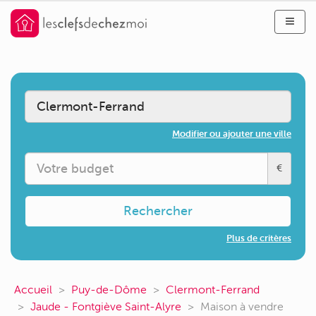
Modifier ou ajouter une ville
€
Rechercher
Plus de critères
Accueil
Puy-de-Dôme
Clermont-Ferrand
Jaude - Fontgiève Saint-Alyre
Maison à vendre