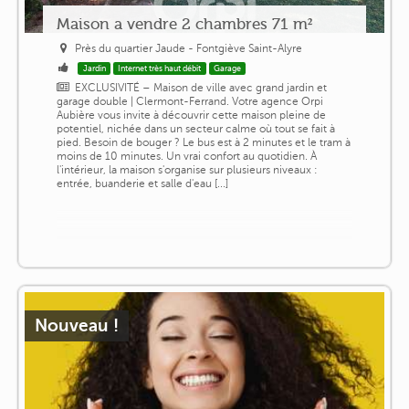
Maison a vendre 2 chambres 71 m²
Près du quartier Jaude - Fontgiève Saint-Alyre
Jardin
Internet très haut débit
Garage
EXCLUSIVITÉ – Maison de ville avec grand jardin et
garage double | Clermont-Ferrand. Votre agence Orpi
Aubière vous invite à découvrir cette maison pleine de
potentiel, nichée dans un secteur calme où tout se fait à
pied. Besoin de bouger ? Le bus est à 2 minutes et le tram à
moins de 10 minutes. Un vrai confort au quotidien. À
l'intérieur, la maison s'organise sur plusieurs niveaux :
entrée, buanderie et salle d'eau [...]
Nouveau !