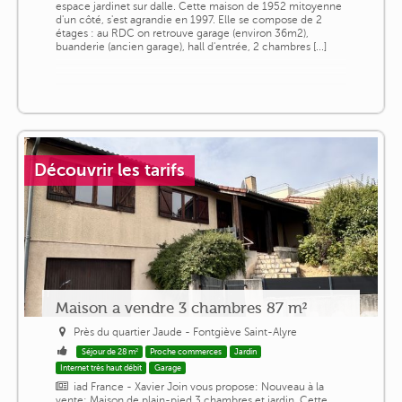
espace jardinet sur dalle. Cette maison de 1952 mitoyenne
d'un côté, s'est agrandie en 1997. Elle se compose de 2
étages : au RDC on retrouve garage (environ 36m2),
buanderie (ancien garage), hall d'entrée, 2 chambres [...]
Découvrir les tarifs
Maison a vendre 3 chambres 87 m²
Près du quartier Jaude - Fontgiève Saint-Alyre
Séjour de 28 m²
Proche commerces
Jardin
Internet très haut débit
Garage
iad France - Xavier Join vous propose: Nouveau à la
vente: Maison de plain-pied 3 chambres et jardin. Cette