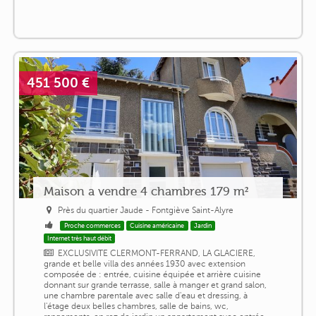
451 500 €
Maison a vendre 4 chambres 179 m²
Près du quartier Jaude - Fontgiève Saint-Alyre
Proche commerces
Cuisine américaine
Jardin
Internet très haut débit
EXCLUSIVITE CLERMONT-FERRAND, LA GLACIERE,
grande et belle villa des années 1930 avec extension
composée de : entrée, cuisine équipée et arrière cuisine
donnant sur grande terrasse, salle à manger et grand salon,
une chambre parentale avec salle d'eau et dressing, à
l'étage deux belles chambres, salle de bains, wc,