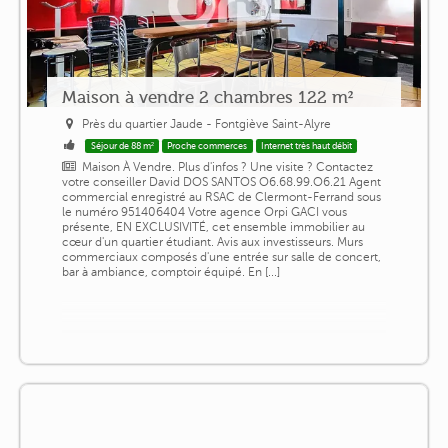
Maison à vendre 2 chambres 122 m²
Près du quartier Jaude - Fontgiève Saint-Alyre
Séjour de 88 m²
Proche commerces
Internet très haut débit
Maison À Vendre. Plus d'infos ? Une visite ? Contactez
votre conseiller David DOS SANTOS O6.68.99.O6.21 Agent
commercial enregistré au RSAC de Clermont-Ferrand sous
le numéro 951406404 Votre agence Orpi GACI vous
présente, EN EXCLUSIVITÉ, cet ensemble immobilier au
cœur d'un quartier étudiant. Avis aux investisseurs. Murs
commerciaux composés d'une entrée sur salle de concert,
bar à ambiance, comptoir équipé. En [...]