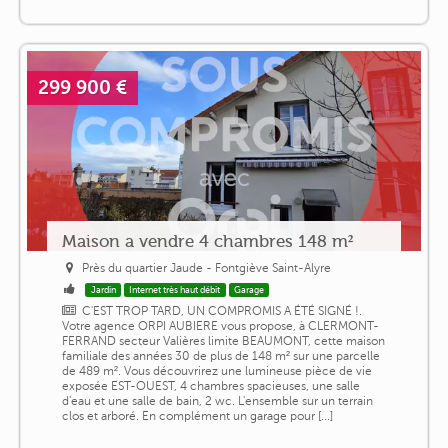
299 900 €
Maison a vendre 4 chambres 148 m²
Près du quartier Jaude - Fontgiève Saint-Alyre
Jardin
Internet très haut débit
Garage
C'EST TROP TARD, UN COMPROMIS A ÉTÉ SIGNÉ !.
Votre agence ORPI AUBIERE vous propose, à CLERMONT-
FERRAND secteur Valières limite BEAUMONT, cette maison
familiale des années 30 de plus de 148 m² sur une parcelle
de 489 m². Vous découvrirez une lumineuse pièce de vie
exposée EST-OUEST, 4 chambres spacieuses, une salle
d'eau et une salle de bain, 2 wc. L'ensemble sur un terrain
clos et arboré. En complément un garage pour [...]