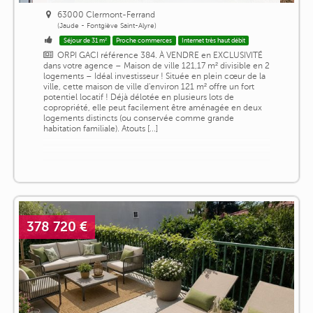
63000 Clermont-Ferrand
(Jaude - Fontgiève Saint-Alyre)
Séjour de 31 m²
Proche commerces
Internet très haut débit
ORPI GACI référence 384. À VENDRE en EXCLUSIVITÉ
dans votre agence – Maison de ville 121,17 m² divisible en 2
logements – Idéal investisseur ! Située en plein cœur de la
ville, cette maison de ville d'environ 121 m² offre un fort
potentiel locatif ! Déjà délotée en plusieurs lots de
copropriété, elle peut facilement être aménagée en deux
logements distincts (ou conservée comme grande
habitation familiale). Atouts [...]
378 720 €