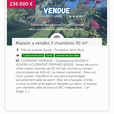
236 000 €
Maison a vendre 3 chambres 92 m²
Près du quartier Jaude - Fontgiève Saint-Alyre
Cuisine américaine
Jardin
Internet très haut débit
CLERMONT-FERRAND - Chanteranne MAISON A
VENDRE A CLERMONT FERRAND (63100). Venez découvrir
cette maison rénovée de 92 m2 hab. environ sur terrain
clos et arboré de 418 m2. La maison comprend: -Sous-sol:
Cave voutée, chaufferie et une pièce à aménagée
(actuellement salle de sport) -Rez-de-chaussée: Entrée,
cuisine ouverte aménagée et équipée sur salon, un bureau,
une chambre, salle de bains et WC indépendant; -1er
Etage: [...]