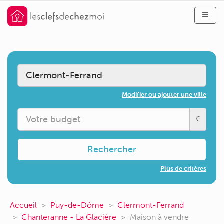
Modifier ou ajouter une ville
€
Rechercher
Plus de critères
Accueil
Puy-de-Dôme
Clermont-Ferrand
Chanteranne - La Glacière
Maison à vendre