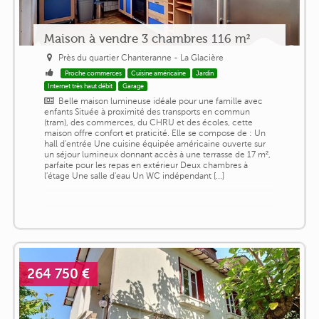
Maison à vendre 3 chambres 116 m²
Près du quartier Chanteranne - La Glacière
Proche commerces
Cuisine américaine
Jardin
Internet très haut débit
Garage
Belle maison lumineuse idéale pour une famille avec
enfants Située à proximité des transports en commun
(tram), des commerces, du CHRU et des écoles, cette
maison offre confort et praticité. Elle se compose de : Un
hall d'entrée Une cuisine équipée américaine ouverte sur
un séjour lumineux donnant accès à une terrasse de 17 m²,
parfaite pour les repas en extérieur Deux chambres à
l'étage Une salle d'eau Un WC indépendant [...]
264 750 €