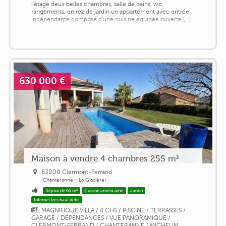
l'étage deux belles chambres, salle de bains, wc,
rangements, en rez de jardin un appartement avec entrée
indépendante composé d'une cuisine équipée ouverte [...]
630 000 €
Maison à vendre 4 chambres 255 m²
63000 Clermont-Ferrand
(Chanteranne - La Glacière)
Séjour de 65 m²
Cuisine américaine
Jardin
Internet très haut débit
MAGNIFIQUE VILLA / 4 CHS / PISCINE / TERRASSES /
GARAGE / DÉPENDANCES / VUE PANORAMIQUE /
CLERMONT-FERRAND / CHANTERANNE / MICHELIN