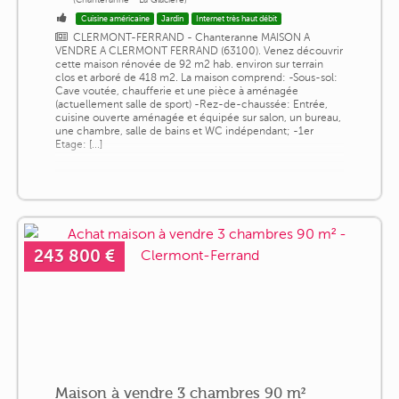
Cuisine américaine
Jardin
Internet très haut débit
CLERMONT-FERRAND - Chanteranne MAISON A
VENDRE A CLERMONT FERRAND (63100). Venez découvrir
cette maison rénovée de 92 m2 hab. environ sur terrain
clos et arboré de 418 m2. La maison comprend: -Sous-sol:
Cave voutée, chaufferie et une pièce à aménagée
(actuellement salle de sport) -Rez-de-chaussée: Entrée,
cuisine ouverte aménagée et équipée sur salon, un bureau,
une chambre, salle de bains et WC indépendant; -1er
Etage: [...]
243 800 €
Maison à vendre 3 chambres 90 m²