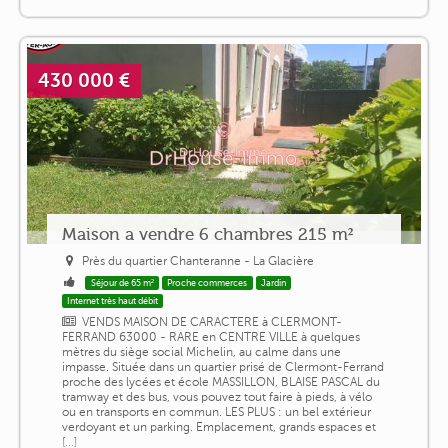
430 000 €
Maison a vendre 6 chambres 215 m²
Près du quartier Chanteranne - La Glacière
Séjour de 65 m²
Proche commerces
Jardin
Internet très haut débit
VENDS MAISON DE CARACTERE à CLERMONT-
FERRAND 63000 - RARE en CENTRE VILLE à quelques
mètres du siège social Michelin, au calme dans une
impasse. Située dans un quartier prisé de Clermont-Ferrand
proche des lycées et école MASSILLON, BLAISE PASCAL du
tramway et des bus, vous pouvez tout faire à pieds, à vélo
ou en transports en commun. LES PLUS : un bel extérieur
verdoyant et un parking. Emplacement, grands espaces et
[...]