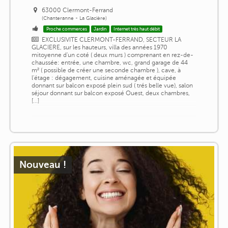
63000 Clermont-Ferrand
(Chanteranne - La Glacière)
Proche commerces
Jardin
Internet très haut débit
EXCLUSIVITE CLERMONT-FERRAND, SECTEUR LA
GLACIERE, sur les hauteurs, villa des années 1970
mitoyenne d'un coté ( deux murs ) comprenant en rez-de-
chaussée: entrée, une chambre, wc, grand garage de 44
m² ( possible de créer une seconde chambre ), cave, à
l'étage : dégagement, cuisine aménagée et équipée
donnant sur balcon exposé plein sud ( trés belle vue), salon
séjour donnant sur balcon exposé Ouest, deux chambres,
[...]
Nouveau !