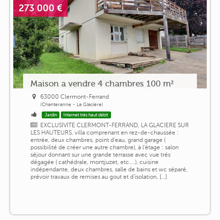
273 000 €
Maison a vendre 4 chambres 100 m²
63000 Clermont-Ferrand
(Chanteranne - La Glacière)
Jardin
Internet très haut débit
EXCLUSIVITE CLERMONT-FERRAND, LA GLACIERE SUR
LES HAUTEURS, villa comprenant en rez-de-chaussée :
entrée, deux chambres, point d'eau, grand garage (
possibilité de créer une autre chambre), à l'étage : salon
séjour donnant sur une grande terrasse avec vue trés
dégagée ( cathédrale, montjuzet, etc....), cuisine
indépendante, deux chambres, salle de bains et wc séparé,
prévoir travaux de remises au gout et d'isolation, [...]