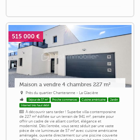
515 000 €
Maison a vendre 4 chambres 227 m²
Près du quartier Chanteranne - La Glacière
Séjour de 57 m²
Proche commerces
Cuisine américaine
Jardin
Internet très haut débit
À découvrir sans tarder ! Superbe villa contemporaine
de 227 m² édifiée sur un terrain de 941 m², pensée pour
offrir un cadre de vie alliant confort, élégance et
modernité. Dès l'entrée, vous serez séduit par une vaste
pièce de vie lumineuse de 57 m² avec cuisine américaine
aménagée, ouverte directement sur une piscine couverte
et chauffée, créant une parfaite continuité entre intérieur