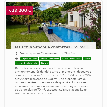
628 000 €
Maison a vendre 4 chambres 265 m²
Près du quartier Chanteranne - La Glacière
Séjour de 72 m²
Proche commerces
Cuisine américaine
Jardin
Internet très haut débit
Garage
Sur les hauteurs prisées de Chanteranne, dans un
environnement résidentiel calme et recherché, découvrez
cette superbe villa d'architecte de 265 m², édifiée en 2007
sur un terrain paysagé de 938 m². Une propriété rare où
volumes généreux, prestations de qualité et luminosité
omniprésente offrent un cadre de vie privilégié. La pièce
de vie de plus de 70 m², exposée plein sud, accueille un
vaste salon avec poêle à bois, [...]