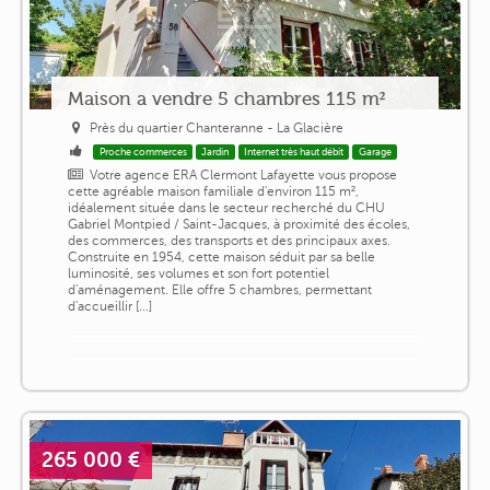
Maison a vendre 5 chambres 115 m²
Près du quartier Chanteranne - La Glacière
Proche commerces
Jardin
Internet très haut débit
Garage
Votre agence ERA Clermont Lafayette vous propose
cette agréable maison familiale d'environ 115 m²,
idéalement située dans le secteur recherché du CHU
Gabriel Montpied / Saint-Jacques, à proximité des écoles,
des commerces, des transports et des principaux axes.
Construite en 1954, cette maison séduit par sa belle
luminosité, ses volumes et son fort potentiel
d'aménagement. Elle offre 5 chambres, permettant
d'accueillir [...]
265 000 €