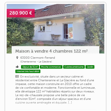
280 900 €
Maison à vendre 4 chambres 122 m²
63000 Clermont-Ferrand
(Chanteranne - La Glacière)
Séjour de 51 m²
Proche commerces
Cuisine américaine
Jardin
Internet très haut débit
En exclusivité, située dans un secteur calme et
résidentiel entre Chanteranne et La Glacière au fond d'une
impasse, cette maison construite en 2010 offre un cadre
de vie confortable et moderne. Fonctionnelle et lumineuse,
elle développe 122 m² habitables répartis sur deux niveaux.
Le rez-de-chaussée propose une belle pièce de vie
d'environ 51m², composée d'un séjour spacieux et d'une
cuisine ouverte aménagée et équipée. [...]