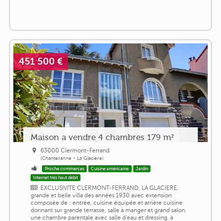
451 500 €
Maison a vendre 4 chambres 179 m²
63000 Clermont-Ferrand
(Chanteranne - La Glacière)
Proche commerces
Cuisine américaine
Jardin
Internet très haut débit
EXCLUSIVITE CLERMONT-FERRAND, LA GLACIERE,
grande et belle villa des années 1930 avec extension
composée de : entrée, cuisine équipée et arrière cuisine
donnant sur grande terrasse, salle à manger et grand salon,
une chambre parentale avec salle d'eau et dressing, à