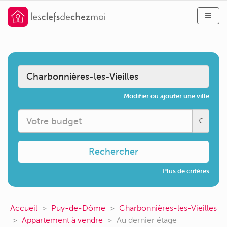
Modifier ou ajouter une ville
€
Rechercher
Plus de critères
Accueil
Puy-de-Dôme
Charbonnières-les-Vieilles
Appartement à vendre
Au dernier étage