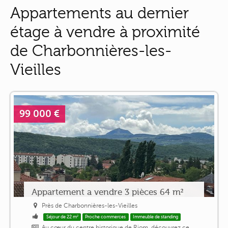
Appartements au dernier
étage à vendre à proximité
de Charbonnières-les-
Vieilles
99 000 €
Appartement a vendre 3 pièces 64 m²
Près de Charbonnières-les-Vieilles
Séjour de 22 m²
Proche commerces
Immeuble de standing
Au cœur du centre historique de Riom, découvrez ce