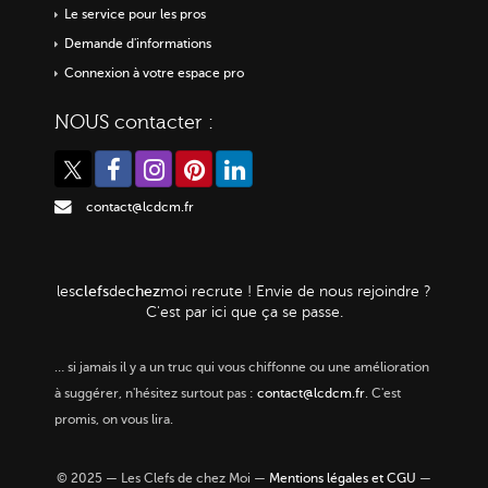
Le service pour les pros
Demande d'informations
Connexion à votre espace pro
NOUS contacter :
contact@lcdcm.fr
clefs
chez
les
de
moi
recrute ! Envie de nous rejoindre ?
C'est par ici que ça se passe.
…
si jamais il y a un truc qui vous chiffonne ou une amélioration
à suggérer, n'hésitez surtout pas :
contact@lcdcm.fr
. C'est
promis, on vous lira.
© 2025 — Les Clefs de chez Moi —
Mentions légales et CGU
—