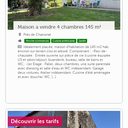
Maison a vendre 4 chambres 145 m²
Près de Chanonat
Proche commerces
Cuisine américaine
Jardin
Idéalement placée, maison d'habitation de 145 m2 hab.
environ sur terrain clos et arboré. Comprenant : -Rez-de-
chaussée : Entrée ouverte sur pièce de vie (cuisine équipée
US et salon/séjour), buanderie, bureau, salle de bains et
WC; -1er Etage : Palier, deux chambres, une suite parentale
avec dressing et salle d'eau et WC indépendant. Garage
deux voitures. Atelier indépendant. Cuisine d'été aménagée
et avec douche/ WC. [...]
Découvrir les tarifs