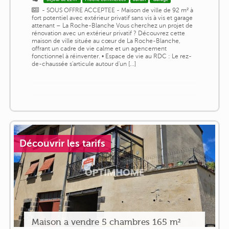
- SOUS OFFRE ACCEPTEE - Maison de ville de 92 m² à
fort potentiel avec extérieur privatif sans vis à vis et garage
attenant – La Roche-Blanche Vous cherchez un projet de
rénovation avec un extérieur privatif ? Découvrez cette
maison de ville située au cœur de La Roche-Blanche,
offrant un cadre de vie calme et un agencement
fonctionnel à réinventer. • Espace de vie au RDC : Le rez-
de-chaussée s'articule autour d'un [...]
Découvrir les tarifs
Maison a vendre 5 chambres 165 m²