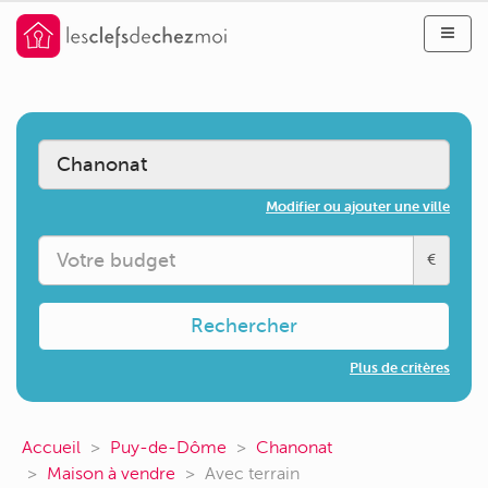
Modifier ou ajouter une ville
€
Rechercher
Plus de critères
Accueil
Puy-de-Dôme
Chanonat
Maison à vendre
Avec terrain