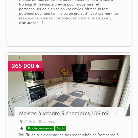
Romagnat. Travaux à prévoir pour moderniser et
personnaliser ce bien selon vos envies, offrant un fort
potentiel pour une famille ou un projet d'investissement. Le
rez-de-chaussée se compose d'un garage de 19,33 m2,
d'un atelier [...]
265 000 €
Maison à vendre 3 chambres 106 m²
Près de Chanonat
Proche commerces
Jardin
Située sur la commune très recherchée de Romagnat, à