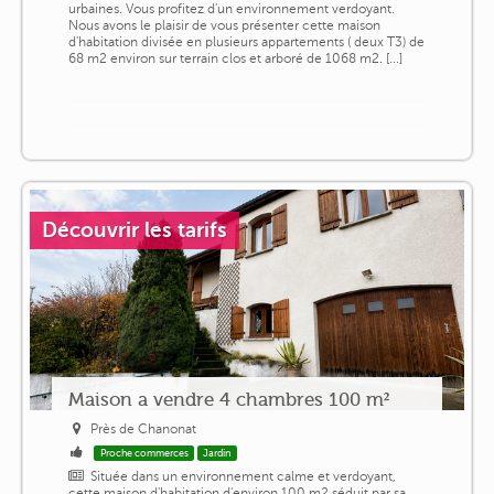
urbaines. Vous profitez d'un environnement verdoyant.
Nous avons le plaisir de vous présenter cette maison
d'habitation divisée en plusieurs appartements ( deux T3) de
68 m2 environ sur terrain clos et arboré de 1068 m2. [...]
Découvrir les tarifs
Maison a vendre 4 chambres 100 m²
Près de Chanonat
Proche commerces
Jardin
Située dans un environnement calme et verdoyant,
cette maison d'habitation d'environ 100 m2 séduit par sa