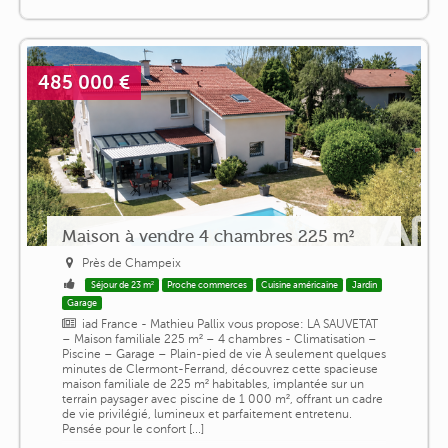
485 000 €
Maison à vendre 4 chambres 225 m²
Près de Champeix
Séjour de 23 m²
Proche commerces
Cuisine américaine
Jardin
Garage
iad France - Mathieu Pallix vous propose: LA SAUVETAT
– Maison familiale 225 m² – 4 chambres - Climatisation –
Piscine – Garage – Plain-pied de vie À seulement quelques
minutes de Clermont-Ferrand, découvrez cette spacieuse
maison familiale de 225 m² habitables, implantée sur un
terrain paysager avec piscine de 1 000 m², offrant un cadre
de vie privilégié, lumineux et parfaitement entretenu.
Pensée pour le confort [...]