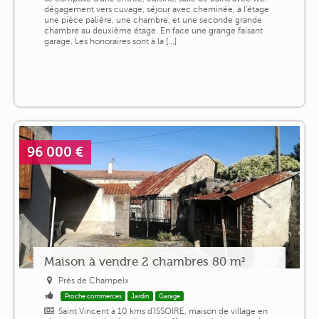
dégagement vers cuvage, séjour avec cheminée, à l'étage
une pièce palière, une chambre, et une seconde grande
chambre au deuxième étage. En face une grange faisant
garage. Les honoraires sont à la [...]
96 000 €
Maison à vendre 2 chambres 80 m²
Près de Champeix
Proche commerces
Jardin
Garage
Saint Vincent à 10 kms d'ISSOIRE, maison de village en