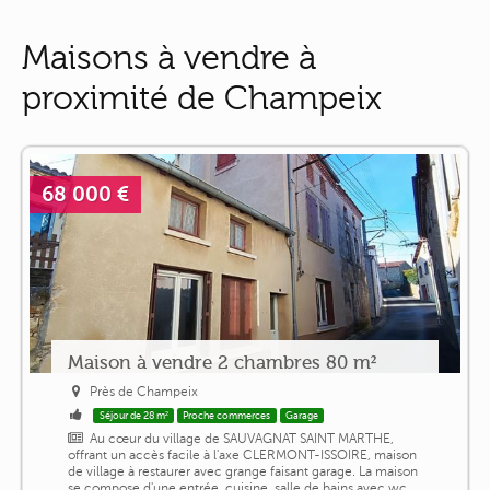
Maisons à vendre à
proximité de Champeix
68 000 €
Maison à vendre 2 chambres 80 m²
Près de Champeix
Séjour de 28 m²
Proche commerces
Garage
Au cœur du village de SAUVAGNAT SAINT MARTHE,
offrant un accès facile à l'axe CLERMONT-ISSOIRE, maison
de village à restaurer avec grange faisant garage. La maison
se compose d'une entrée, cuisine, salle de bains avec wc,