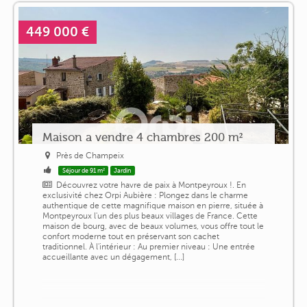
449 000 €
Maison a vendre 4 chambres 200 m²
Près de Champeix
Séjour de 91 m²
Jardin
Découvrez votre havre de paix à Montpeyroux !. En
exclusivité chez Orpi Aubière : Plongez dans le charme
authentique de cette magnifique maison en pierre, située à
Montpeyroux l'un des plus beaux villages de France. Cette
maison de bourg, avec de beaux volumes, vous offre tout le
confort moderne tout en préservant son cachet
traditionnel. À l'intérieur : Au premier niveau : Une entrée
accueillante avec un dégagement, [...]