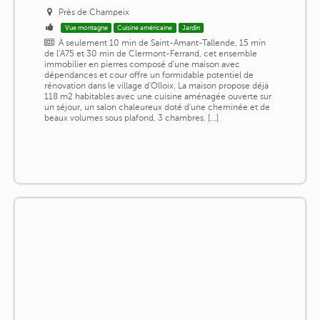
Près de Champeix
Vue montagne
Cuisine américaine
Jardin
À seulement 10 min de Saint-Amant-Tallende, 15 min
de l'A75 et 30 min de Clermont-Ferrand, cet ensemble
immobilier en pierres composé d'une maison avec
dépendances et cour offre un formidable potentiel de
rénovation dans le village d'Olloix. La maison propose déjà
118 m2 habitables avec une cuisine aménagée ouverte sur
un séjour, un salon chaleureux doté d'une cheminée et de
beaux volumes sous plafond, 3 chambres. [...]