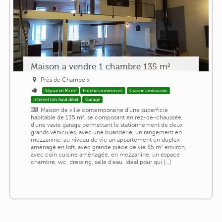
Maison a vendre 1 chambre 135 m²
Près de Champeix
Séjour de 85 m²
Proche commerces
Cuisine américaine
Internet très haut débit
Garage
Maison de ville contemporaine d'une superficie
habitable de 135 m², se composant en rez-de-chaussée,
d'une vaste garage permettant le stationnement de deux
grands véhicules, avec une buanderie, un rangement en
mezzanine, au niveau de vie un appartement en duplex
aménagé en loft, avec grande pièce de vie 85 m² environ,
avec coin cuisine aménagée, en mezzanine, un espace
chambre, wc, dressing, salle d'eau. Idéal pour qui [...]