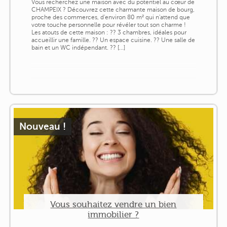
Vous recherchez une maison avec du potentiel au cœur de
CHAMPEIX ? Découvrez cette charmante maison de bourg,
proche des commerces, d'environ 80 m² qui n'attend que
votre touche personnelle pour révéler tout son charme !
Les atouts de cette maison : ?? 3 chambres, idéales pour
accueillir une famille. ?? Un espace cuisine. ?? Une salle de
bain et un WC indépendant. ?? [...]
Nouveau !
Vous souhaitez vendre un bien
immobilier ?