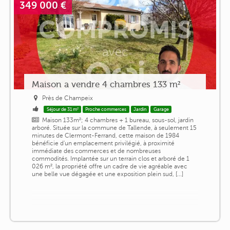
349 000 €
Maison a vendre 4 chambres 133 m²
Près de Champeix
Séjour de 31 m²
Proche commerces
Jardin
Garage
Maison 133m²; 4 chambres + 1 bureau, sous-sol, jardin
arboré. Située sur la commune de Tallende, à seulement 15
minutes de Clermont-Ferrand, cette maison de 1984
bénéficie d'un emplacement privilégié, à proximité
immédiate des commerces et de nombreuses
commodités. Implantée sur un terrain clos et arboré de 1
026 m², la propriété offre un cadre de vie agréable avec
une belle vue dégagée et une exposition plein sud, [...]