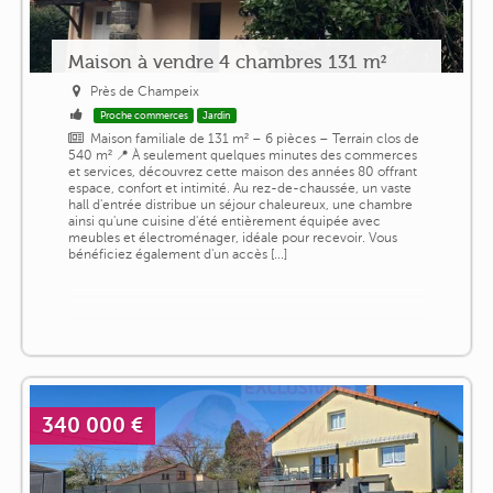
Maison à vendre 4 chambres 131 m²
Près de Champeix
Proche commerces
Jardin
Maison familiale de 131 m² – 6 pièces – Terrain clos de
540 m² 📍 À seulement quelques minutes des commerces
et services, découvrez cette maison des années 80 offrant
espace, confort et intimité. Au rez-de-chaussée, un vaste
hall d'entrée distribue un séjour chaleureux, une chambre
ainsi qu'une cuisine d'été entièrement équipée avec
meubles et électroménager, idéale pour recevoir. Vous
bénéficiez également d'un accès [...]
340 000 €