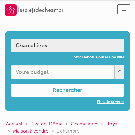
Modifier ou ajouter une ville
€
Rechercher
Plus de critères
Accueil
Puy-de-Dôme
Chamalières
Royat
Maison à vendre
1 chambre