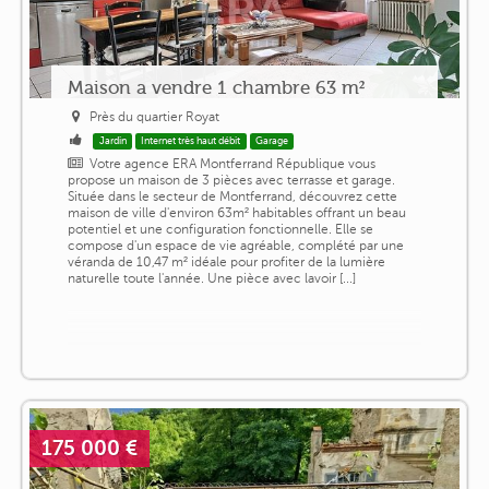
Maison a vendre 1 chambre 63 m²
Près du quartier Royat
Jardin
Internet très haut débit
Garage
Votre agence ERA Montferrand République vous
propose un maison de 3 pièces avec terrasse et garage.
Située dans le secteur de Montferrand, découvrez cette
maison de ville d'environ 63m² habitables offrant un beau
potentiel et une configuration fonctionnelle. Elle se
compose d'un espace de vie agréable, complété par une
véranda de 10,47 m² idéale pour profiter de la lumière
naturelle toute l'année. Une pièce avec lavoir [...]
175 000 €