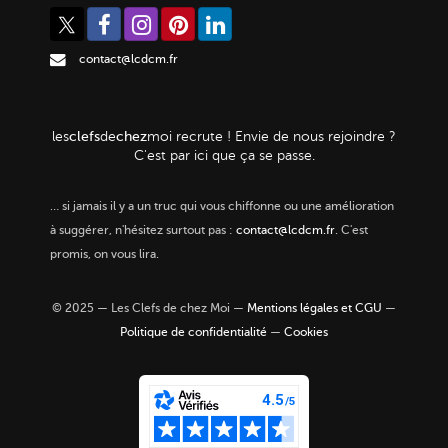
contact@lcdcm.fr
clefs
chez
les
de
moi
recrute ! Envie de nous rejoindre ?
C'est par ici que ça se passe.
…
si jamais il y a un truc qui vous chiffonne ou une amélioration
à suggérer, n'hésitez surtout pas :
contact@lcdcm.fr
. C'est
promis, on vous lira.
© 2025 — Les Clefs de chez Moi —
Mentions légales et CGU
—
Politique de confidentialité
—
Cookies