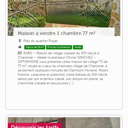
Maison a vendre 1 chambre 77 m²
Près du quartier Royat
Séjour de 19 m²
Proche commerces
Jardin
RARE – Maison de village classée du XIIIᵉ siècle à
Chanonat – Idéale Investisseur Olivier SANCHEZ –
OPTIMHOME vous présente cette maison de village T3 de
77 m², située au cœur du charmant village de Chanonat, à
seulement quelques minutes de Clermont-Ferrand. Alliant
histoire, caractère et potentiel, cette bâtisse du XIIIᵉ siècle
séduit par son extérieur classé, son donjon en pierre, sa
cheminée classée et ses poutres [...]
Découvrir les tarifs