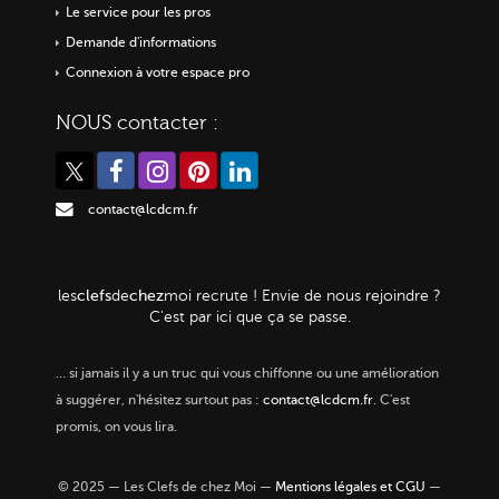
Le service pour les pros
Demande d'informations
Connexion à votre espace pro
NOUS contacter :
contact@lcdcm.fr
clefs
chez
les
de
moi
recrute ! Envie de nous rejoindre ?
C'est par ici que ça se passe.
…
si jamais il y a un truc qui vous chiffonne ou une amélioration
à suggérer, n'hésitez surtout pas :
contact@lcdcm.fr
. C'est
promis, on vous lira.
© 2025 — Les Clefs de chez Moi —
Mentions légales et CGU
—