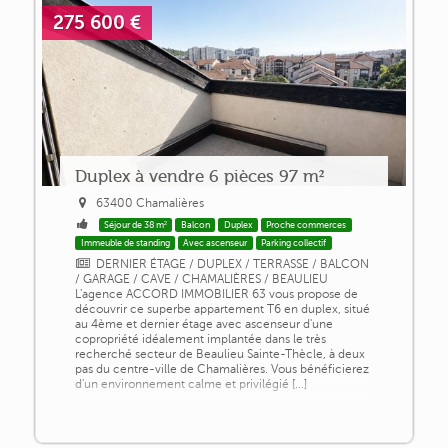
275 600 €
Duplex à vendre 6 pièces 97 m²
63400 Chamalières
Séjour de 38 m²
Balcon
Duplex
Proche commerces
Immeuble de standing
Avec ascenseur
Parking collectif
DERNIER ÉTAGE / DUPLEX / TERRASSE / BALCON
/ GARAGE / CAVE / CHAMALIÈRES / BEAULIEU
L'agence ACCORD IMMOBILIER 63 vous propose de
découvrir ce superbe appartement T6 en duplex, situé
au 4ème et dernier étage avec ascenseur d'une
copropriété idéalement implantée dans le très
recherché secteur de Beaulieu Sainte-Thècle, à deux
pas du centre-ville de Chamalières. Vous bénéficierez
d'un environnement calme et privilégié [...]