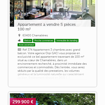
Appartement a vendre 5 pièces
100 m²
63400 Chamalières
Balcon
Proche commerces
Immeuble de standing
Avec ascenseur
Réf 374 Appartement 3 chambres avec grand
balcon. Votre agence Orpi GACI vous propose en
exclusivité ce bel appartement traversant de 100 m²
situé au cœur de Chamalières, dans un
environnement recherché, à proximité immédiate des
commerces et commodités. Dès l'entrée, vous serez
séduits par la qualité des prestations, les volumes
généreux et la luminosité naturelle qui caractérisent
ce bien. Entièrement rénové en 2021 [...]
299 900 €