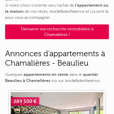
Si votre choix s'oriente vers l'achat de
l'appartement ou
la maison
de vos rêves,
les
clefs
de
chez
moi
et Lia sont là
pour vous accompagner.
Démarrer ma recherche immobilière à
Chamalières !
Annonces d'appartements à
Chamalières - Beaulieu
Quelques
appartements en vente
dans le
quartier
Beaulieu à Chamalières
vus sur
les
clefs
de
chez
moi
.
289 500 €