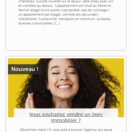
chambres, cuisine ouverte sur le séjour, salle d'eau avec wc
et combles au dessus.. L'appartement est situé au 2éme et
dernier étage d'une petite copropriété, pas de voisinage (
un appartement par étage). L'entrée est sécurisée (
interphone). A proximité, transports en commun, scolaires,
diverses commodités ( [...]
Nouveau !
Vous souhaitez vendre un bien
immobilier ?
Désormais notre I.A. vous aide à trouver l'agence qui saura