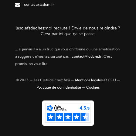
contact@lcdcm.fr
clefs
chez
les
de
moi
recrute ! Envie de nous rejoindre ?
C'est par ici que ça se passe.
…
si jamais il y a un truc qui vous chiffonne ou une amélioration
à suggérer, n'hésitez surtout pas :
contact@lcdcm.fr
. C'est
promis, on vous lira.
© 2025 — Les Clefs de chez Moi —
Mentions légales et CGU
—
Politique de confidentialité
—
Cookies