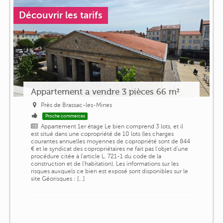
Découvrir les tarifs
Appartement a vendre 3 pièces 66 m²
Près de Brassac-les-Mines
Proche commerces
Appartement 1er étage Le bien comprend 3 lots, et il
est situé dans une copropriété de 10 lots (les charges
courantes annuelles moyennes de copropriété sont de 844
€ et le syndicat des copropriétaires ne fait pas l'objet d'une
procédure citée à l'article L. 721-1 du code de la
construction et de l'habitation). Les informations sur les
risques auxquels ce bien est exposé sont disponibles sur le
site Géorisques : [...]