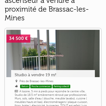
ascenseur à vendre à
proximité de Brassac-les-
Mines
34 500 €
Studio à vendre 19 m²
Près de Brassac-les-Mines
Balcon
Proche commerces
Parking collectif
A Issoire, 5 mn à pieds pour rejoindre le centre ville,
Studio de 18.5 m² entièrement rénové par professionnel.
Murs, sols, salle d'eau ( douche, meuble lavabo), cuisine (
meubles hauts et bas), électroménagers ( plaque cuisson,
frigo, hotte ), électricité, huisseries, TOUT est refait ( juin