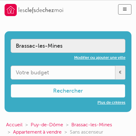
Modifier ou ajouter une ville
€
Rechercher
Plus de critères
Accueil
Puy-de-Dôme
Brassac-les-Mines
Appartement à vendre
Sans ascenseur