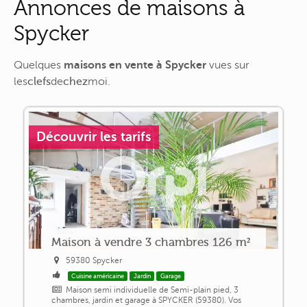
Annonces de maisons à
Spycker
Quelques
maisons en vente à Spycker
vues sur
les
clefs
de
chez
moi
.
Découvrir les tarifs
Maison à vendre 3 chambres 126 m²
59380 Spycker
Cuisine américaine
Jardin
Garage
Maison semi individuelle de Semi-plain pied, 3
chambres, jardin et garage à SPYCKER (59380). Vos