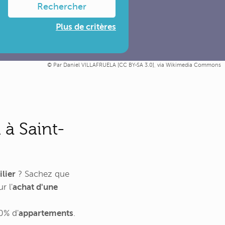
Rechercher
Plus de critères
Par Daniel VILLAFRUELA [
CC BY-SA 3.0
],
via Wikimedia Commons
à Saint-
lier
? Sachez que
r l'
achat d'une
0% d'
appartements
.