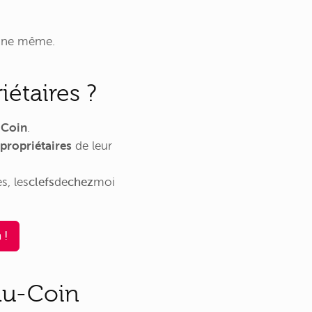
mune même.
iétaires ?
-Coin
.
propriétaires
de leur
es,
les
clefs
de
chez
moi
 !
-du-Coin