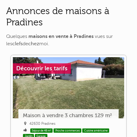
Annonces de maisons à
Pradines
Quelques
maisons en vente à Pradines
vues sur
les
clefs
de
chez
moi
.
Découvrir les tarifs
Maison à vendre 3 chambres 129 m²
42630 Pradines
Séjour de 48 m²
Proche commerces
Cuisine américaine
Jardin
Garage