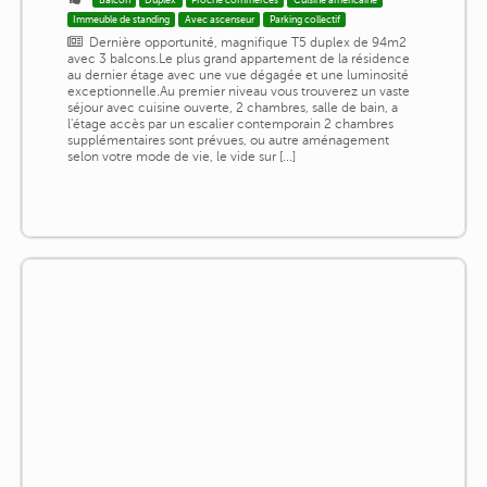
Immeuble de standing
Avec ascenseur
Parking collectif
Dernière opportunité, magnifique T5 duplex de 94m2
avec 3 balcons.Le plus grand appartement de la résidence
au dernier étage avec une vue dégagée et une luminosité
exceptionnelle.Au premier niveau vous trouverez un vaste
séjour avec cuisine ouverte, 2 chambres, salle de bain, a
l'étage accès par un escalier contemporain 2 chambres
supplémentaires sont prévues, ou autre aménagement
selon votre mode de vie, le vide sur [...]