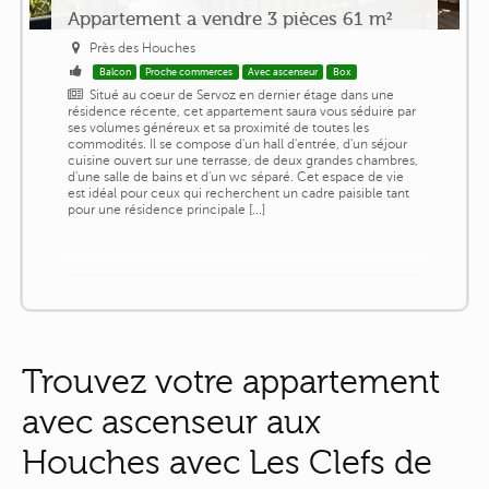
Appartement a vendre 3 pièces 61 m²
Près des Houches
Balcon
Proche commerces
Avec ascenseur
Box
Situé au coeur de Servoz en dernier étage dans une
résidence récente, cet appartement saura vous séduire par
ses volumes généreux et sa proximité de toutes les
commodités. Il se compose d'un hall d'entrée, d'un séjour
cuisine ouvert sur une terrasse, de deux grandes chambres,
d'une salle de bains et d'un wc séparé. Cet espace de vie
est idéal pour ceux qui recherchent un cadre paisible tant
pour une résidence principale [...]
Trouvez votre appartement
avec ascenseur aux
Houches avec Les Clefs de