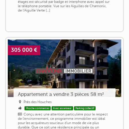
étages est sécurisé par badge et interphone avec appel sur
le téléphone portable. Vue sur les Aiguilles de Chamonix,
de l'Aiguille Verte [...]
305 000 €
Appartement a vendre 3 pièces 58 m²
Près des Houches
Proche commerces
Avec ascenseur
Parking collectif
Conçu avec une attention particulière pour le respect
de l'environnement, ce programme immobilier est idéal
pour les acquéreurs soucieux d'un mode de vie plus
durable. Que ce soit une résidence principale ou un