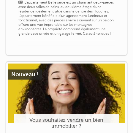
L'appartement Bellevarde est un charmant deux-pièces
avec deux salles de bains, au deuxième étage d'une
résidence idéalement situé dans le centre des Houches.
L'appartement bénéficie d'un agencement lumineux et
fonctionnel, avec des pièces à vivre s'ouvrant sur un balcon
offrant une vue imprenable sur les montagnes
environnantes. La propriété comprend également une
grande cave privée et un garage fermé. Caractéristiques [...]
Nouveau !
Vous souhaitez vendre un bien
immobilier ?