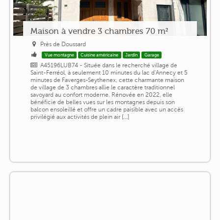
Maison à vendre 3 chambres 70 m²
Près de Doussard
Vue montagne
Cuisine américaine
Jardin
Garage
A45196LUB74 - Située dans le recherché village de
Saint-Ferréol, à seulement 10 minutes du lac d'Annecy et 5
minutes de Faverges-Seythenex, cette charmante maison
de village de 3 chambres allie le caractère traditionnel
savoyard au confort moderne. Rénovée en 2022, elle
bénéficie de belles vues sur les montagnes depuis son
balcon ensoleillé et offre un cadre paisible avec un accès
privilégié aux activités de plein air [...]