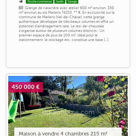
Proche commerces
Jardin
Garage
Grange de caractère avec atelier 600 m² environ, 350
m² environ au sol Marlens 74210, ** €. En exclusivité sur la
commune de Marlens (Val-de-Chaise), cette grange
authentique développe de très beaux volumes et offre un
potentiel d'aménagement rare. Le rez-de-chaussée
s'organise autour de plusieurs volumes distincts : Un
premier espace de plus de 100 m², idéal pour le
stationnement, le stockage etc, constitue une base [...]
450 000 €
Maison à vendre 4 chambres 215 m²