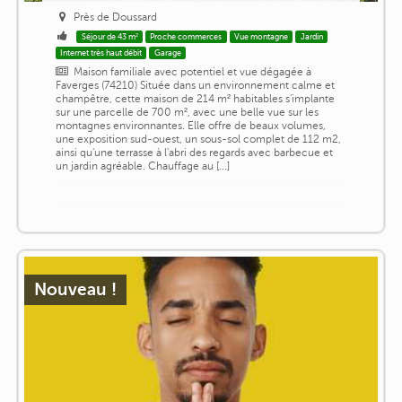
Près de Doussard
Séjour de 43 m²
Proche commerces
Vue montagne
Jardin
Internet très haut débit
Garage
Maison familiale avec potentiel et vue dégagée à
Faverges (74210) Située dans un environnement calme et
champêtre, cette maison de 214 m² habitables s'implante
sur une parcelle de 700 m², avec une belle vue sur les
montagnes environnantes. Elle offre de beaux volumes,
une exposition sud-ouest, un sous-sol complet de 112 m2,
ainsi qu'une terrasse à l'abri des regards avec barbecue et
un jardin agréable. Chauffage au [...]
Nouveau !