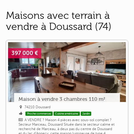
Maisons avec terrain à
vendre à Doussard (74)
397 000 €
Maison à vendre 3 chambres 110 m²
74210 Doussard
Proche commerces
Cuisine américaine
Jardin
A VENDRE ? Maison 4 pièces avec sous-sol complet ?
Secteur Marceau, Doussard Située dans le secteur calme et
recherché de Marceau, à deux pas du centre de Doussard
et du lac d'Annecy, cette maison lumineuse de type 4