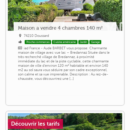
Maison a vendre 4 chambres 140 m²
74210 Doussard
Proche commerces
Cuisine américaine
Jardin
Garage
iad France - Aude BARBET vous propose: Charmante
maison de village avec vue lac – Bredannaz Située dans le
très recherché village de Bredannaz, à proximité
immédiate du lac et de la piste cyclable, cette charmante
maison de ville d'environ 120 m² habitable et environ 140
m2 au sol saura vous séduire par son cadre exceptionnel,
son calme et sa vue imprenable. Description : Au rez-de-
chaussée, vous découvrirez une [...]
Découvrir les tarifs