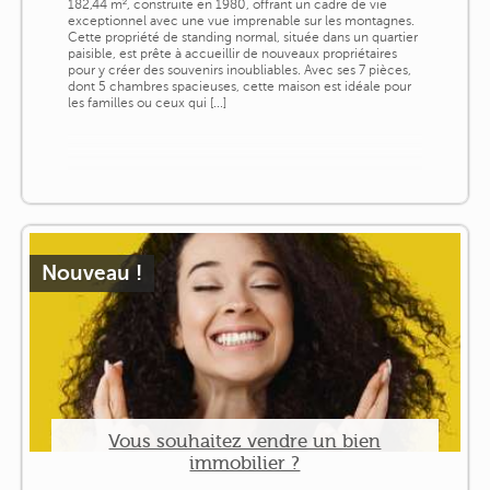
182,44 m², construite en 1980, offrant un cadre de vie
exceptionnel avec une vue imprenable sur les montagnes.
Cette propriété de standing normal, située dans un quartier
paisible, est prête à accueillir de nouveaux propriétaires
pour y créer des souvenirs inoubliables. Avec ses 7 pièces,
dont 5 chambres spacieuses, cette maison est idéale pour
les familles ou ceux qui [...]
Nouveau !
Vous souhaitez vendre un bien
immobilier ?