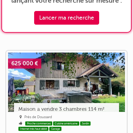
lançant votre recherche sur mesure :
Lancer ma recherche
625 000 €
Maison a vendre 3 chambres 114 m²
Près de Doussard
Proche commerces
Cuisine américaine
Jardin
Internet très haut débit
Garage