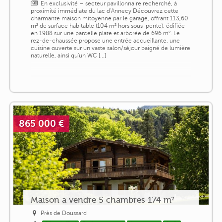
En exclusivité – secteur pavillonnaire recherché, à
proximité immédiate du lac d'Annecy Découvrez cette
charmante maison mitoyenne par le garage, offrant 113,60
m² de surface habitable (104 m² hors sous-pente), édifiée
en 1988 sur une parcelle plate et arborée de 696 m². Le
rez-de-chaussée propose une entrée accueillante, une
cuisine ouverte sur un vaste salon/séjour baigné de lumière
naturelle, ainsi qu'un WC [...]
865 000 €
Maison a vendre 5 chambres 174 m²
Près de Doussard