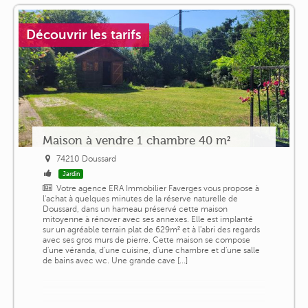
Découvrir les tarifs
Maison à vendre 1 chambre 40 m²
74210 Doussard
Jardin
Votre agence ERA Immobilier Faverges vous propose à
l'achat à quelques minutes de la réserve naturelle de
Doussard, dans un hameau préservé cette maison
mitoyenne à rénover avec ses annexes. Elle est implanté
sur un agréable terrain plat de 629m² et à l'abri des regards
avec ses gros murs de pierre. Cette maison se compose
d'une véranda, d'une cuisine, d'une chambre et d'une salle
de bains avec wc. Une grande cave [...]