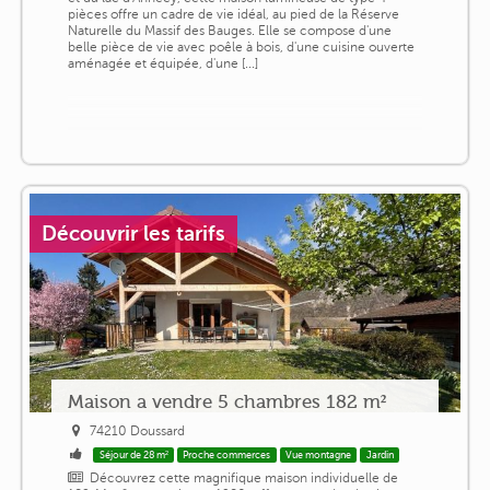
pièces offre un cadre de vie idéal, au pied de la Réserve
Naturelle du Massif des Bauges. Elle se compose d'une
belle pièce de vie avec poêle à bois, d'une cuisine ouverte
aménagée et équipée, d'une [...]
Découvrir les tarifs
Maison a vendre 5 chambres 182 m²
74210 Doussard
Séjour de 28 m²
Proche commerces
Vue montagne
Jardin
Découvrez cette magnifique maison individuelle de