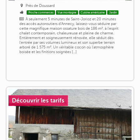
Près de Doussard
Proche commerces
Vue montagne
Cuisine américaine
Jardin
À seulement 5 minutes de Saint-Jorioz et 20 minutes
des accès autoroutiers d'Annecy, laissez-vous séduire par
cette magnifique maison ossature bois de 186 m², à l'esprit
chalet contemporain, chaleureuse et pleine de charme.
Entièrement et soigneusement rénovée, elle séduit dès
l'entrée par ses volumes lumineux et son superbe terrain
arboré de 1 575 m². Un véritable cocon où l'atmosphère
boisée et les finitions soignées [...]
Découvrir les tarifs