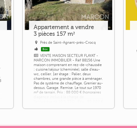
Appartement a vendre
3 pièces 157 m²
Près de Saint-Agnant-près-Crocq
Box
VENTE MAISON SECTEUR FLAYAT -
MARCON IMMOBILIER - Réf 88156 Une
maison comprenant en rez-de-chaussée
,
: cuisine/séjour (cheminée), salle d'eau-
wc, cellier. 1er étage : Palier, deux
.
chambres, une grande pièce à aménager.
8
Pas de système de chauffage. Grenier au-
dessus. Garage. Remise. Le tout sur 1970
m² de terrain. Prix : 88 000 € (honoraires
d'agence inclus à la charge de
l'acquéreur de 10 % TTC). (Prix : 80 000 €
hors [...]