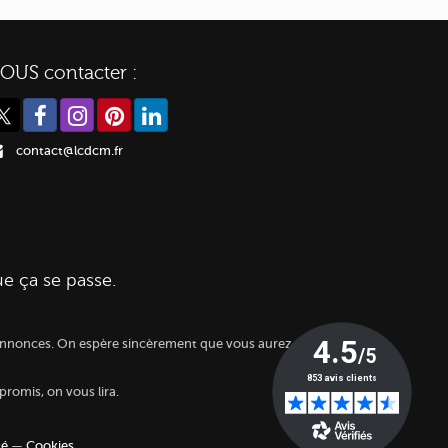
OUS contacter :
contact@lcdcm.fr
ue ça se passe.
es annonces. On espère sincèrement que vous aurez autant
 promis, on vous lira.
té
—
Cookies