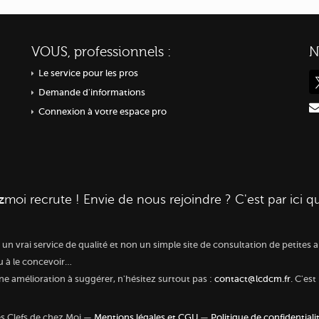
VOUS, professionnels :
N
Le service pour les pros
Demande d'informations
Connexion à votre espace pro
z
moi
recrute ! Envie de nous rejoindre ? C'est par ici q
r un vrai service de qualité et non un simple site de consultation de petit
eu à le concevoir…
une amélioration à suggérer, n'hésitez surtout pas :
contact@lcdcm.fr
. C'est
s Clefs de chez Moi —
Mentions légales et CGU
—
Politique de confidentiali