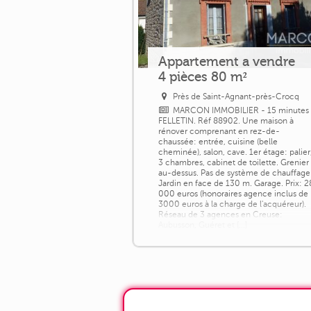
Appartement a vendre
4 pièces 80 m²
Près de Saint-Agnant-près-Crocq
MARCON IMMOBILIER - 15 minutes
FELLETIN. Réf 88902. Une maison à
rénover comprenant en rez-de-
chaussée: entrée, cuisine (belle
cheminée), salon, cave. 1er étage: palier
3 chambres, cabinet de toilette. Grenier
au-dessus. Pas de système de chauffage
Jardin en face de 130 m. Garage. Prix: 2
000 euros (honoraires agence inclus de
3000 euros à la charge de l'acquéreur).
Réseau de 3 agences en Creuse:
Aubusson, Guéret et [...]