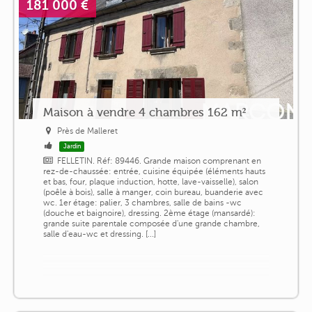
181 000 €
Maison à vendre 4 chambres 162 m²
Près de Malleret
Jardin
FELLETIN. Réf: 89446. Grande maison comprenant en
rez-de-chaussée: entrée, cuisine équipée (éléments hauts
et bas, four, plaque induction, hotte, lave-vaisselle), salon
(poêle à bois), salle à manger, coin bureau, buanderie avec
wc. 1er étage: palier, 3 chambres, salle de bains -wc
(douche et baignoire), dressing. 2ème étage (mansardé):
grande suite parentale composée d'une grande chambre,
salle d'eau-wc et dressing. [...]