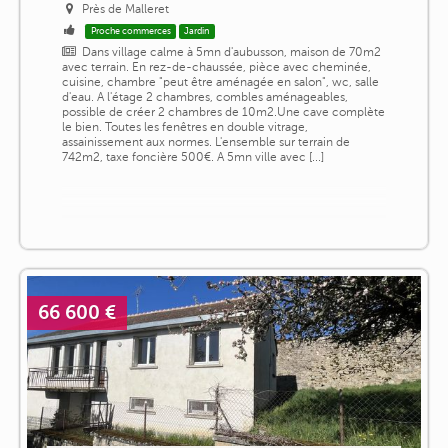
Près de Malleret
Proche commerces
Jardin
Dans village calme à 5mn d'aubusson, maison de 70m2
avec terrain. En rez-de-chaussée, pièce avec cheminée,
cuisine, chambre "peut être aménagée en salon", wc, salle
d'eau. A l'étage 2 chambres, combles aménageables,
possible de créer 2 chambres de 10m2.Une cave complète
le bien. Toutes les fenêtres en double vitrage,
assainissement aux normes. L'ensemble sur terrain de
742m2, taxe foncière 500€. A 5mn ville avec [...]
66 600 €