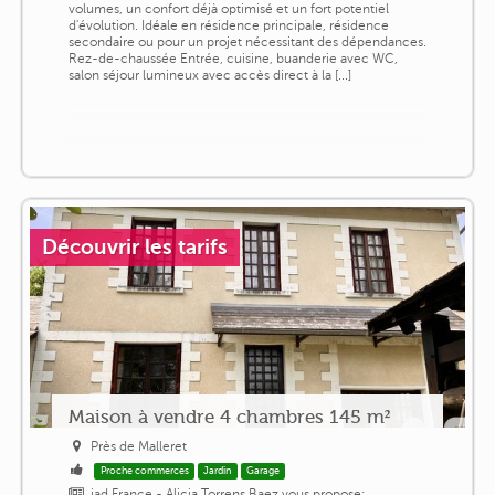
volumes, un confort déjà optimisé et un fort potentiel
d'évolution. Idéale en résidence principale, résidence
secondaire ou pour un projet nécessitant des dépendances.
Rez-de-chaussée Entrée, cuisine, buanderie avec WC,
salon séjour lumineux avec accès direct à la [...]
Découvrir les tarifs
Maison à vendre 4 chambres 145 m²
Près de Malleret
Proche commerces
Jardin
Garage
iad France - Alicia Torrens Baez vous propose: