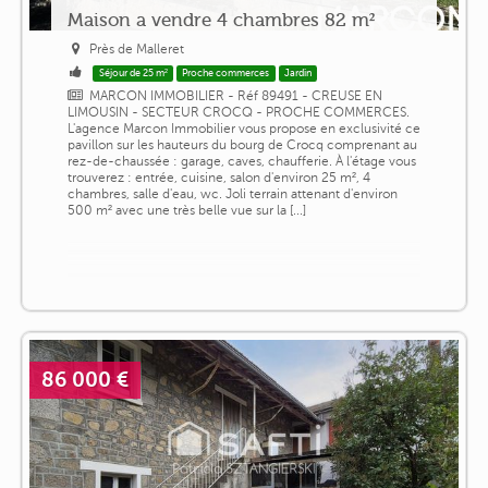
Maison a vendre 4 chambres 82 m²
Près de Malleret
Séjour de 25 m²
Proche commerces
Jardin
MARCON IMMOBILIER - Réf 89491 - CREUSE EN
LIMOUSIN - SECTEUR CROCQ - PROCHE COMMERCES.
L'agence Marcon Immobilier vous propose en exclusivité ce
pavillon sur les hauteurs du bourg de Crocq comprenant au
rez-de-chaussée : garage, caves, chaufferie. À l'étage vous
trouverez : entrée, cuisine, salon d'environ 25 m², 4
chambres, salle d'eau, wc. Joli terrain attenant d'environ
500 m² avec une très belle vue sur la [...]
86 000 €