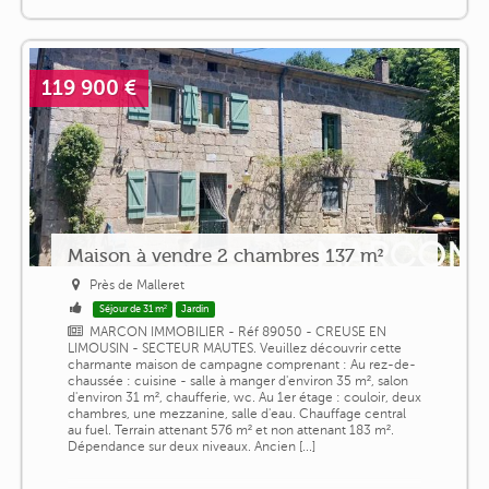
119 900 €
Maison à vendre 2 chambres 137 m²
Près de Malleret
Séjour de 31 m²
Jardin
MARCON IMMOBILIER - Réf 89050 - CREUSE EN
LIMOUSIN - SECTEUR MAUTES. Veuillez découvrir cette
charmante maison de campagne comprenant : Au rez-de-
chaussée : cuisine - salle à manger d'environ 35 m², salon
d'environ 31 m², chaufferie, wc. Au 1er étage : couloir, deux
chambres, une mezzanine, salle d'eau. Chauffage central
au fuel. Terrain attenant 576 m² et non attenant 183 m².
Dépendance sur deux niveaux. Ancien [...]