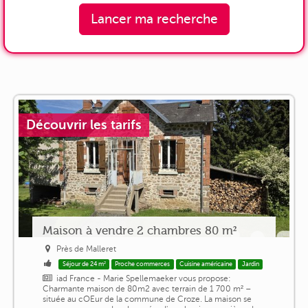
Lancer ma recherche
Découvrir les tarifs
Maison à vendre 2 chambres 80 m²
Près de Malleret
Séjour de 24 m²
Proche commerces
Cuisine américaine
Jardin
iad France - Marie Spellemaeker vous propose:
Charmante maison de 80m2 avec terrain de 1 700 m² –
située au cOEur de la commune de Croze. La maison se