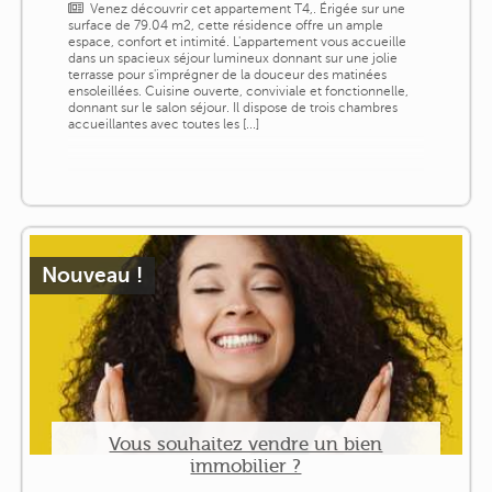
Venez découvrir cet appartement T4,. Érigée sur une
surface de 79.04 m2, cette résidence offre un ample
espace, confort et intimité. L'appartement vous accueille
dans un spacieux séjour lumineux donnant sur une jolie
terrasse pour s'imprégner de la douceur des matinées
ensoleillées. Cuisine ouverte, conviviale et fonctionnelle,
donnant sur le salon séjour. Il dispose de trois chambres
accueillantes avec toutes les [...]
Nouveau !
Vous souhaitez vendre un bien
immobilier ?