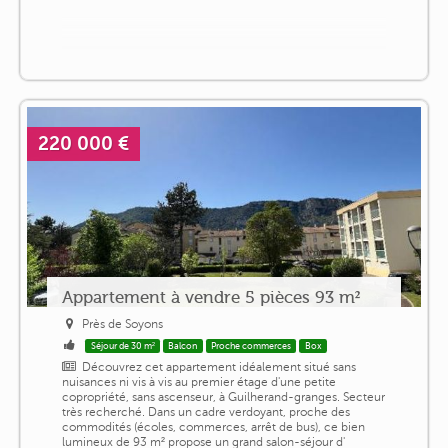
220 000 €
Appartement à vendre 5 pièces 93 m²
Près de Soyons
Séjour de 30 m²
Balcon
Proche commerces
Box
Découvrez cet appartement idéalement situé sans
nuisances ni vis à vis au premier étage d'une petite
copropriété, sans ascenseur, à Guilherand-granges. Secteur
très recherché. Dans un cadre verdoyant, proche des
commodités (écoles, commerces, arrêt de bus), ce bien
lumineux de 93 m² propose un grand salon-séjour d'