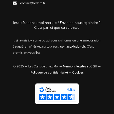
contact@lcdcm.fr
clefs
chez
les
de
moi
recrute ! Envie de nous rejoindre ?
C'est par ici que ça se passe.
…
si jamais il y a un truc qui vous chiffonne ou une amélioration
à suggérer, n'hésitez surtout pas :
contact@lcdcm.fr
. C'est
promis, on vous lira.
© 2025 — Les Clefs de chez Moi —
Mentions légales et CGU
—
Politique de confidentialité
—
Cookies