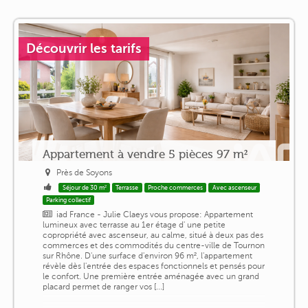
Découvrir les tarifs
Appartement à vendre 5 pièces 97 m²
Près de Soyons
Séjour de 30 m²
Terrasse
Proche commerces
Avec ascenseur
Parking collectif
iad France - Julie Claeys vous propose: Appartement
lumineux avec terrasse au 1er étage d' une petite
copropriété avec ascenseur, au calme, situé à deux pas des
commerces et des commodités du centre-ville de Tournon
sur Rhône. D'une surface d'environ 96 m², l'appartement
révèle dès l'entrée des espaces fonctionnels et pensés pour
le confort. Une première entrée aménagée avec un grand
placard permet de ranger vos [...]