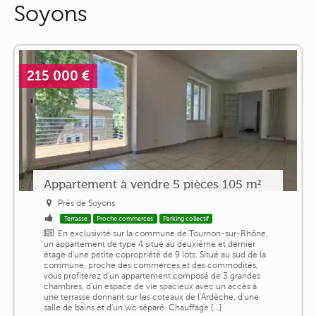
Soyons
215 000 €
Appartement à vendre 5 pièces 105 m²
Près de Soyons
Terrasse
Proche commerces
Parking collectif
En exclusivité sur la commune de Tournon-sur-Rhône,
un appartement de type 4 situé au deuxième et dernier
étage d'une petite copropriété de 9 lots. Situé au sud de la
commune, proche des commerces et des commodités,
vous profiterez d'un appartement composé de 3 grandes
chambres, d'un espace de vie spacieux avec un accès à
une terrasse donnant sur les coteaux de l'Ardèche, d'une
salle de bains et d'un wc séparé. Chauffage [...]