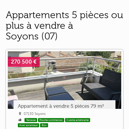
Appartements 5 pièces ou
plus à vendre à
Soyons (07)
270 500 €
Appartement à vendre 5 pièces 79 m²
07130 Soyons
Terrasse
Proche commerces
Cuisine américaine
Avec ascenseur
Box