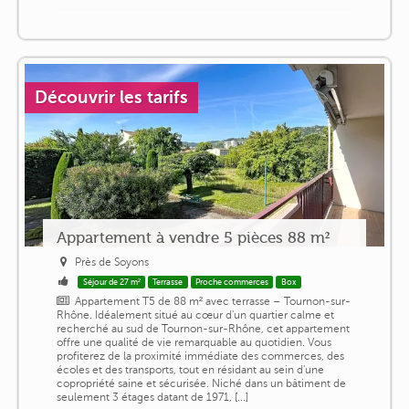
Découvrir les tarifs
Appartement à vendre 5 pièces 88 m²
Près de Soyons
Séjour de 27 m²
Terrasse
Proche commerces
Box
Appartement T5 de 88 m² avec terrasse – Tournon-sur-
Rhône. Idéalement situé au cœur d'un quartier calme et
recherché au sud de Tournon-sur-Rhône, cet appartement
offre une qualité de vie remarquable au quotidien. Vous
profiterez de la proximité immédiate des commerces, des
écoles et des transports, tout en résidant au sein d'une
copropriété saine et sécurisée. Niché dans un bâtiment de
seulement 3 étages datant de 1971, [...]